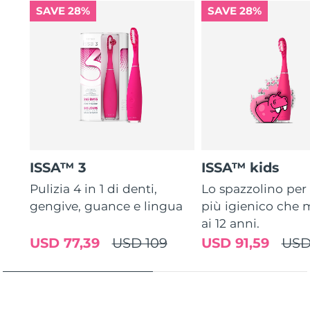
SAVE 28%
SAVE 28%
ISSA™ 3
ISSA™ kids
Pulizia 4 in 1 di denti,
Lo spazzolino pe
gengive, guance e lingua
più igienico che m
ai 12 anni.
USD 77,39
USD 109
USD 91,59
USD