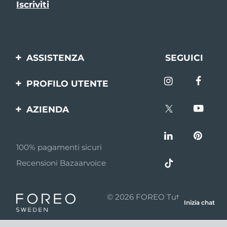
ASSISTENZA
SEGUICI
Contattaci
PROFILO UTENTE
Ordini e spedizioni
Registrazione del
AZIENDA
prodotto
Garanzia e resi
FOREO
Aiuto
FAQ
100% pagamenti sicuri
Affiliazione
Informazioni sulla
Recensioni Bazaarvoice
batteria
Notizie di affiliazione
MYSA
© 2026 FOREO Tutti i diritti
Inizia chat
Rivenditori
riservati
Termini di Utilizzo