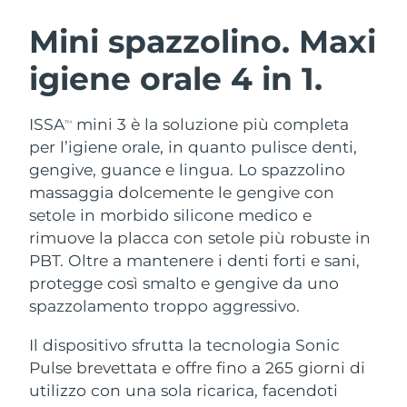
ROUTINE BEAUTY SVEDESI
Austria
Consegna stimata
09/08/2026
Mini spazzolino. Maxi
igiene orale
4 in 1.
Bahrein
Consegna stimata
10/08/2026
Detersione viso
Lifting viso
Belgio
Consegna stimata
09/08/2026
ISSA
mini 3 è la soluzione più completa
TM
LUNA™ 4 pacchetto
BEAR™ 2 pacchetto
per l’igiene orale, in quanto pulisce denti,
Bermuda
Consegna stimata
15/08/2026
Anti-aging massage
Microcurrent toning
gengive, guance e lingua. Lo spazzolino
massaggia dolcemente le gengive con
Bosnia ed
Consegna stimata
12/08/2026
setole in morbido silicone medico e
Idratazione
Igiene orale
Erzegovina
LUNA™ 4 Plus
BEAR™ 2 go
rimuove la placca con setole più robuste in
UFO™ 3 pacchetto
issa™ 4
Massage, LED heating
Microcurrent toning on-the-go
PBT. Oltre a mantenere i denti forti e sani,
Brunei
Consegna stimata
14/08/2026
TRATTAMENTI ANTI-AGE FAQ™
Deep facial hydration
Hybrid silicone sonic toothbrush
protegge così smalto e gengive da uno
Bulgaria
spazzolamento troppo aggressivo.
Consegna stimata
09/08/2026
NEW
LUNA™ 4 Men
BEAR™ 2 eyes & lips
UFO™ 3 LED
issa™ 4 plus
Il dispositivo sfrutta la tecnologia Sonic
Canada
For men, anti-aging massage
Microcurrent line smoothing device
Consegna stimata
13/08/2026
Near-infrared and red light therapy
Pulse brevettata e offre fino a 265 giorni di
Smart hybrid silicone sonic toothbrush
device
Anti-age
Trattamenti LED
Cile
utilizzo con una sola ricarica, facendoti
Consegna stimata
13/08/2026