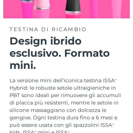
TESTINA DI RICAMBIO
Design ibrido
esclusivo. Formato
mini.
La versione mini dell’iconica testina ISSA
TM
Hybrid: le robuste setole ultraigieniche in
PBT sono ideali per rimuovere gli accumuli
di placca più resistenti, mentre le setole in
silicone massaggiano con dolcezza le
gengive. Ogni testina dura fino a 6 mesi e
può essere usata con gli spazzolini ISSA
TM
kids, ISSA
mini e ISSA
.
TM
TM