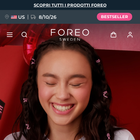
Salta
SCOPRI TUTTI I PRODOTTI FOREO
al
contenuto
principale
US
8/10/26
BESTSELLER
NUOVO
Accedi
Lingua
BREAKING NEWS
Profilo utente
English
Deutsch
Español
I miei dispositivi
FAQ™ Pure Beauty-Tech Elixir
Français
Italiano
Português
I miei ordini
Polski
Svenska
Русский
Türkçe
简体中文
繁體中文
I miei indirizzi
issa™ Teeth Whitening Set
I miei abbonamenti