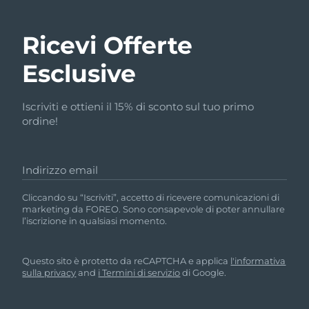
Ricevi Offerte
Esclusive
Iscriviti e ottieni il 15% di sconto sul tuo primo
ordine!
Indirizzo email
Cliccando su “Iscriviti”, accetto di ricevere comunicazioni di
marketing da FOREO. Sono consapevole di poter annullare
l’iscrizione in qualsiasi momento.
Questo sito è protetto da reCAPTCHA e applica
l'informativa
sulla privacy
and
i Termini di servizio
di Google.