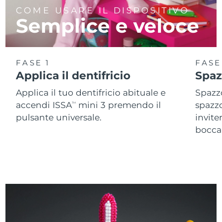
COME USARE IL DISPOSITIVO
Semplice e veloce
FASE 1
FASE
Applica il dentifricio
Spaz
Applica il tuo dentifricio abituale e
Spazzo
accendi ISSA
mini 3 premendo il
spazz
TM
pulsante universale.
invite
bocca 