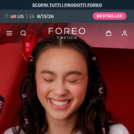
Salta
SCOPRI TUTTI I PRODOTTI FOREO
al
contenuto
principale
US
8/13/26
BESTSELLER
NUOVO
Accedi
Lingua
BREAKING NEWS
Profilo utente
English
Deutsch
Español
I miei dispositivi
FAQ™ Pure Beauty-Tech Elixir
Français
Italiano
Português
I miei ordini
Polski
Svenska
Русский
Türkçe
简体中文
繁體中文
I miei indirizzi
issa™ Teeth Whitening Set
I miei abbonamenti