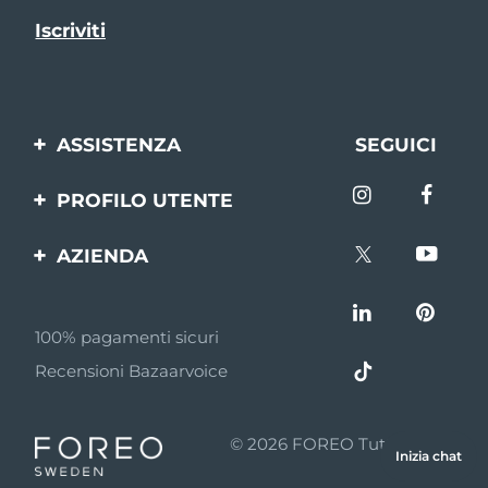
ASSISTENZA
SEGUICI
Contattaci
PROFILO UTENTE
Ordini e spedizioni
Registrazione del
AZIENDA
prodotto
Garanzia e resi
FOREO
Aiuto
FAQ
100% pagamenti sicuri
Affiliazione
Informazioni sulla
Recensioni Bazaarvoice
batteria
Notizie di affiliazione
MYSA
© 2026 FOREO Tutti i diritti
Inizia chat
Rivenditori
riservati