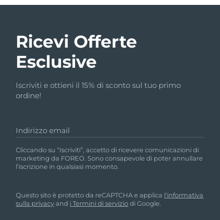
Ricevi Offerte
Esclusive
Iscriviti e ottieni il 15% di sconto sul tuo primo
ordine!
Indirizzo email
Cliccando su “Iscriviti”, accetto di ricevere comunicazioni di
marketing da FOREO. Sono consapevole di poter annullare
l’iscrizione in qualsiasi momento.
Questo sito è protetto da reCAPTCHA e applica
l'informativa
sulla privacy
and
i Termini di servizio
di Google.