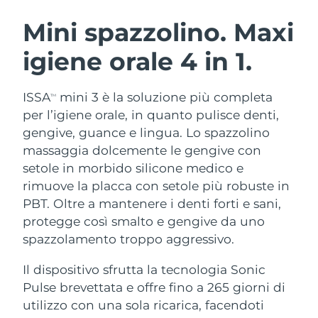
ROUTINE BEAUTY SVEDESI
Austria
Consegna stimata
8/12/26
Mini spazzolino. Maxi
igiene orale
4 in 1.
Bahrein
Consegna stimata
8/13/26
Detersione viso
Lifting viso
Belgio
Consegna stimata
8/12/26
ISSA
mini 3 è la soluzione più completa
TM
LUNA™ 4 pacchetto
BEAR™ 2 pacchetto
per l’igiene orale, in quanto pulisce denti,
Bermuda
Consegna stimata
8/18/26
Anti-aging massage
Microcurrent toning
gengive, guance e lingua. Lo spazzolino
massaggia dolcemente le gengive con
Bosnia ed
Consegna stimata
8/15/26
setole in morbido silicone medico e
Idratazione
Igiene orale
Erzegovina
LUNA™ 4 Plus
BEAR™ 2 go
rimuove la placca con setole più robuste in
UFO™ 3 pacchetto
issa™ 4
Massage, LED heating
Microcurrent toning on-the-go
PBT. Oltre a mantenere i denti forti e sani,
Brunei
Consegna stimata
8/17/26
TRATTAMENTI ANTI-AGE FAQ™
Deep facial hydration
Hybrid silicone sonic toothbrush
protegge così smalto e gengive da uno
Bulgaria
spazzolamento troppo aggressivo.
Consegna stimata
8/12/26
NEW
LUNA™ 4 Men
BEAR™ 2 eyes & lips
UFO™ 3 LED
issa™ 4 plus
Il dispositivo sfrutta la tecnologia Sonic
Canada
For men, anti-aging massage
Microcurrent line smoothing device
Consegna stimata
8/16/26
Near-infrared and red light therapy
Pulse brevettata e offre fino a 265 giorni di
Smart hybrid silicone sonic toothbrush
device
Anti-age
Trattamenti LED
Cile
utilizzo con una sola ricarica, facendoti
Consegna stimata
8/16/26