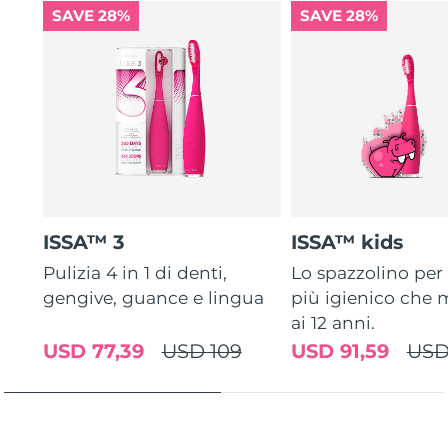
SAVE 28%
SAVE 28%
ISSA™ 3
ISSA™ kids
Pulizia 4 in 1 di denti,
Lo spazzolino pe
gengive, guance e lingua
più igienico che m
ai 12 anni.
USD 77,39
USD 109
USD 91,59
USD