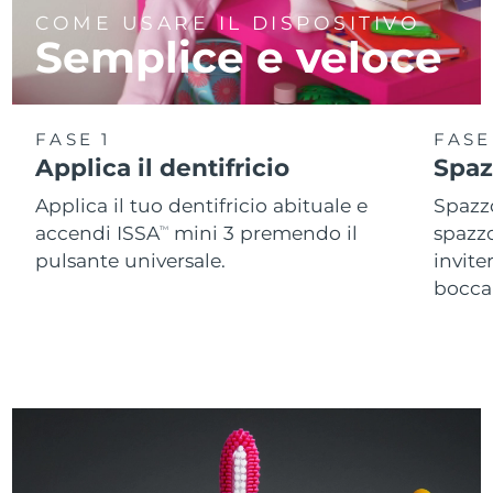
COME USARE IL DISPOSITIVO
Semplice e veloce
FASE 1
FASE
Applica il dentifricio
Spaz
Applica il tuo dentifricio abituale e
Spazzo
accendi ISSA
mini 3 premendo il
spazz
TM
pulsante universale.
invite
bocca 