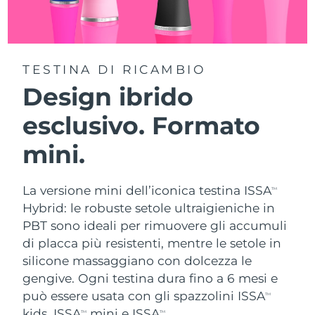
TESTINA DI RICAMBIO
Design ibrido
esclusivo. Formato
mini.
La versione mini dell’iconica testina ISSA
TM
Hybrid: le robuste setole ultraigieniche in
PBT sono ideali per rimuovere gli accumuli
di placca più resistenti, mentre le setole in
silicone massaggiano con dolcezza le
gengive. Ogni testina dura fino a 6 mesi e
può essere usata con gli spazzolini ISSA
TM
kids, ISSA
mini e ISSA
.
TM
TM