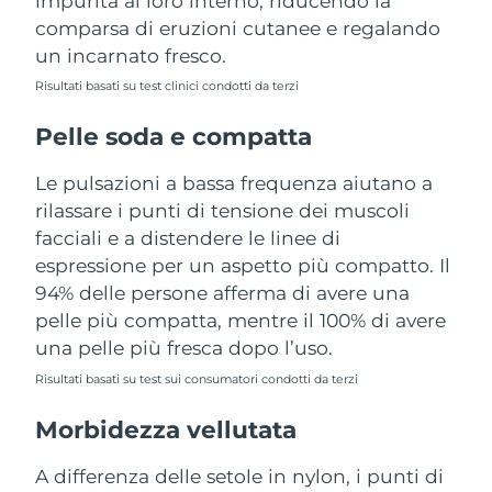
impurità al loro interno, riducendo la
Turchia
Consegna stimata
8/9/26
comparsa di eruzioni cutanee e regalando
un incarnato fresco.
Emirati Arabi Uniti
Consegna stimata
8/9/26
Risultati basati su test clinici condotti da terzi
Regno Unito
Consegna stimata
8/8/26
Pelle soda e compatta
Stati Uniti
Consegna stimata
8/9/26
Le pulsazioni a bassa frequenza aiutano a
rilassare i punti di tensione dei muscoli
Uzbekistan
Consegna stimata
8/13/26
facciali e a distendere le linee di
espressione per un aspetto più compatto. Il
Vietnam
Consegna stimata
8/14/26
94% delle persone afferma di avere una
pelle più compatta, mentre il 100% di avere
una pelle più fresca dopo l’uso.
Risultati basati su test sui consumatori condotti da terzi
Morbidezza vellutata
A differenza delle setole in nylon, i punti di