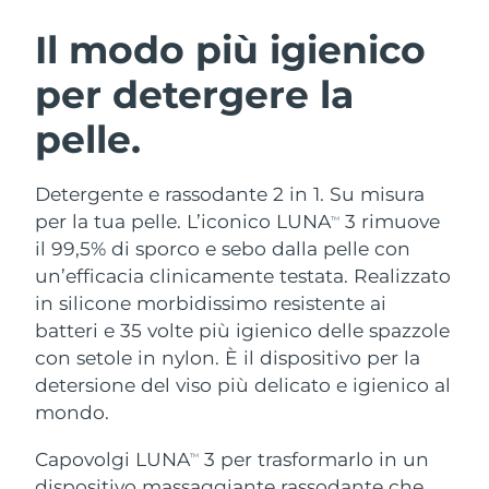
ROUTINE BEAUTY SVEDESI
Austria
Consegna stimata
8/8/26
Il modo più igienico
per detergere la
Bahrein
Consegna stimata
8/9/26
pelle.
Detersione viso
Lifting viso
Belgio
Consegna stimata
8/8/26
LUNA™ 4 pacchetto
BEAR™ 2 pacchetto
Bermuda
Consegna stimata
8/14/26
Detergente e rassodante 2 in 1. Su misura
Anti-aging massage
Microcurrent toning
per la tua pelle. L’iconico LUNA
3 rimuove
TM
Bosnia ed
il 99,5% di sporco e sebo dalla pelle con
Consegna stimata
8/11/26
Idratazione
Igiene orale
Erzegovina
un’efficacia clinicamente testata. Realizzato
LUNA™ 4 Plus
BEAR™ 2 go
UFO™ 3 pacchetto
issa™ 4
in silicone morbidissimo resistente ai
Massage, LED heating
Microcurrent toning on-the-go
Brunei
Consegna stimata
8/13/26
TRATTAMENTI ANTI-AGE FAQ™
batteri e 35 volte più igienico delle spazzole
Deep facial hydration
Hybrid silicone sonic toothbrush
con setole in nylon. È il dispositivo per la
Bulgaria
Consegna stimata
8/8/26
NEW
detersione del viso più delicato e igienico al
LUNA™ 4 Men
BEAR™ 2 eyes & lips
UFO™ 3 LED
issa™ 4 plus
mondo.
Canada
For men, anti-aging massage
Microcurrent line smoothing device
Consegna stimata
8/12/26
Near-infrared and red light therapy
Smart hybrid silicone sonic toothbrush
device
Anti-age
Trattamenti LED
Capovolgi LUNA
3 per trasformarlo in un
TM
Cile
Consegna stimata
8/12/26
dispositivo massaggiante rassodante che