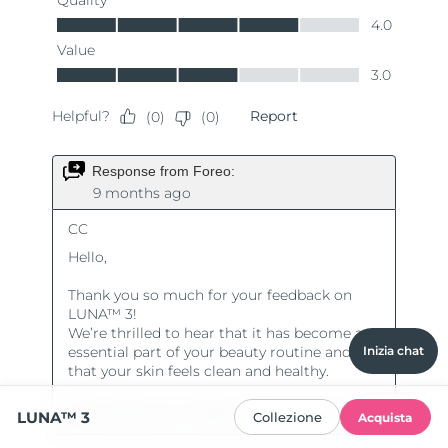
Inizia chat
LUNA™ 3
Collezione
Acquista