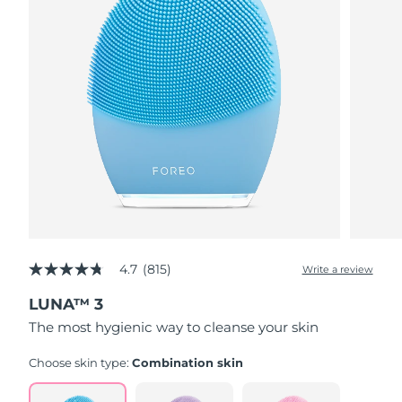
4.7
(815)
Write a review
4.7
out
LUNA™ 3
of
5
The most hygienic way to cleanse your skin
stars,
average
rating
Choose skin type:
Combination skin
value.
Read