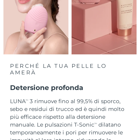
Slovacchia
Consegna stimata
8/8/26
Slovenia
Consegna stimata
8/8/26
Sudafrica
Consegna stimata
8/16/26
Corea del Sud
Consegna stimata
8/10/26
PERCHÉ LA TUA PELLE LO
Spagna
AMERÀ
Consegna stimata
8/8/26
Svezia
Detersione profonda
Consegna stimata
8/8/26
LUNA
3 rimuove fino al 99,5% di sporco,
Svizzera
Consegna stimata
8/8/26
TM
sebo e residui di trucco ed è quindi molto
Taiwan
più efficace rispetto alla detersione
Consegna stimata
8/13/26
manuale. Le pulsazioni T-Sonic
dilatano
TM
Thailandia
Consegna stimata
8/12/26
temporaneamente i pori per rimuovere le