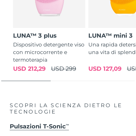
LUNA™ 3 plus
LUNA™ mini 3
Dispositivo detergente viso
Una rapida deters
con microcorrente e
una vita di splen
termoterapia
USD 212,29
USD 299
USD 127,09
US
SCOPRI LA SCIENZA DIETRO LE
TECNOLOGIE
Pulsazioni T-Sonic
TM