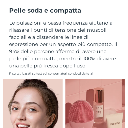
Filippine
Consegna stimata
8/11/26
Pelle soda e compatta
Polonia
Consegna stimata
8/9/26
Le pulsazioni a bassa frequenza aiutano a
rilassare i punti di tensione dei muscoli
Portogallo
Consegna stimata
8/8/26
facciali e a distendere le linee di
espressione per un aspetto più compatto. Il
Portorico
Consegna stimata
8/10/26
94% delle persone afferma di avere una
pelle più compatta, mentre il 100% di avere
Qatar
Consegna stimata
8/9/26
una pelle più fresca dopo l’uso.
Riunione
Consegna stimata
8/13/26
Risultati basati su test sui consumatori condotti da terzi
Romania
Consegna stimata
8/8/26
Russia
Consegna stimata
8/16/26
Arabia Saudita
Consegna stimata
8/9/26
Singapore
Consegna stimata
8/10/26