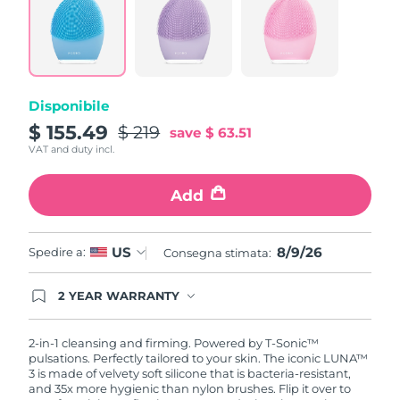
815
Reviews.
Same
page
link.
Disponibile
$ 155.49
$ 219
save
$ 63.51
VAT and duty incl.
Add
8/9/26
US
Spedire a:
Consegna stimata:
2 YEAR WARRANTY
Ordering today registers you for full FOREO
warranty coverage. This means if you experience
issues within 2-year of purchase, FOREO will
2-in-1 cleansing and firming. Powered by T-Sonic™
replace your product free of charge.
pulsations. Perfectly tailored to your skin. The iconic LUNA™
3 is made of velvety soft silicone that is bacteria-resistant,
and 35x more hygienic than nylon brushes. Flip it over to