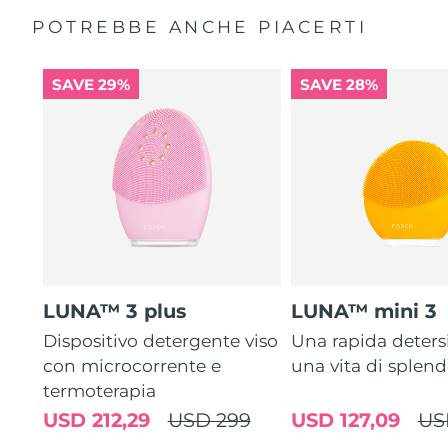
POTREBBE ANCHE PIACERTI
SAVE 29%
SAVE 28%
LUNA™ 3 plus
LUNA™ mini 3
Dispositivo detergente viso
Una rapida deters
con microcorrente e
una vita di splen
termoterapia
USD 212,29
USD 299
USD 127,09
US