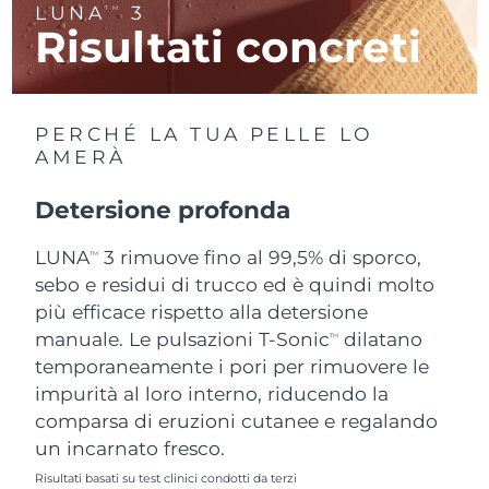
LUNA
3
TM
Risultati concreti
RAS di Macao
Consegna stimata
8/10/26
Malaysia
Consegna stimata
8/11/26
PERCHÉ LA TUA PELLE LO
Malta
Consegna stimata
8/8/26
AMERÀ
Messico
Consegna stimata
8/12/26
Detersione profonda
Monaco
LUNA
3 rimuove fino al 99,5% di sporco,
Consegna stimata
8/9/26
TM
sebo e residui di trucco ed è quindi molto
Paesi Bassi
Consegna stimata
8/8/26
più efficace rispetto alla detersione
manuale. Le pulsazioni T-Sonic
dilatano
TM
Nuova Zelanda
Consegna stimata
8/8/26
temporaneamente i pori per rimuovere le
impurità al loro interno, riducendo la
Norvegia
Consegna stimata
8/8/26
comparsa di eruzioni cutanee e regalando
un incarnato fresco.
Oman
Consegna stimata
8/11/26
Risultati basati su test clinici condotti da terzi