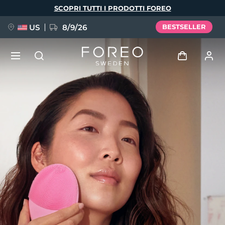
Salta
SCOPRI TUTTI I PRODOTTI FOREO
al
contenuto
principale
US
8/9/26
BESTSELLER
NUOVO
Accedi
Lingua
BREAKING NEWS
Profilo utente
English
Deutsch
Español
I miei dispositivi
FAQ™ Pure Beauty-Tech Elixir
Français
Italiano
Português
I miei ordini
Polski
Svenska
Русский
Türkçe
简体中文
繁體中文
I miei indirizzi
issa™ Teeth Whitening Set
I miei abbonamenti