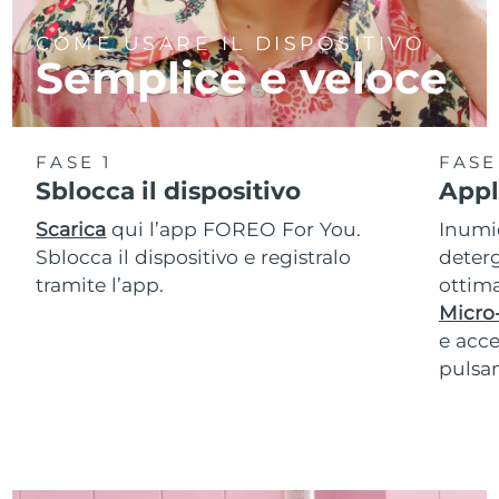
COME USARE IL DISPOSITIVO
Semplice e veloce
FASE 1
FASE
Sblocca il dispositivo
Appl
Scarica
qui l’app FOREO For You.
Inumid
Sblocca il dispositivo e registralo
deterg
tramite l’app.
ottima
Micro
e acce
pulsan