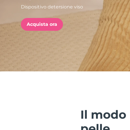
Dispositivo detersione viso
issa™ Teeth Whitening Set
Acquista ora
FAQ™ Dual LED Panel
POPOLARE
Offerte speciali
Bestseller
Il modo 
pelle.