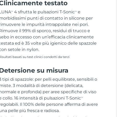
Clinicamente testato
LUNA
4 sfrutta le pulsazioni T-Sonic
e
TM
TM
morbidissimi punti di contatto in silicone per
rimuovere le impurità intrappolate nei pori.
Rimuove il 99% di sporco, residui di trucco e
sebo in eccesso con un’efficacia clinicamente
testata ed è 35 volte più igienico delle spazzole
con setole in nylon.
Risultati basati su test clinici condotti da terzi
Detersione su misura
3 tipi di spazzole: per pelli equilibrate, sensibili o
miste. 3 modalità di detersione (delicata,
normale e profonda) per aree specifiche di viso
e collo. 16 intensità di pulsazioni T-Sonic
TM
regolabili. Il 100% delle persone afferma di avere
una pelle più fresca e radiosa.