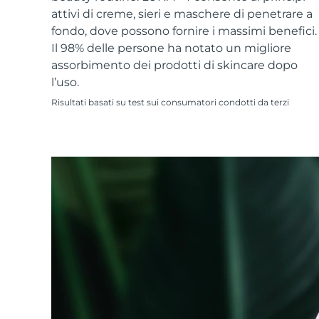
Skincare KIWI™
All acne treatment devices
All revitalizing eye massagers
Serum
attivi di creme, sieri e maschere di penetrare a
issa™ Teeth Whitening Gel
Advanced pore care essentials
For healthy hair
fondo, dove possono fornire i massimi benefici.
18% PAP
Il 98% delle persone ha notato un migliore
Cosmetici
Uomini
assorbimento dei prodotti di skincare dopo
l’uso.
Risultati basati su test sui consumatori condotti da terzi
Vedi tutto
APP FOREO
CHI SIAMO