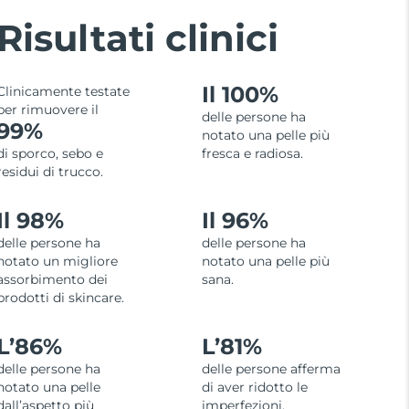
Risultati clinici
Il 100%
Clinicamente testate
per rimuovere il
delle persone ha
99%
notato una pelle più
di sporco, sebo e
fresca e radiosa.
residui di trucco.
Il 98%
Il 96%
delle persone ha
delle persone ha
notato un migliore
notato una pelle più
assorbimento dei
sana.
prodotti di skincare.
L’
86%
L’
81%
delle persone ha
delle persone afferma
notato una pelle
di aver ridotto le
dall’aspetto più
imperfezioni.