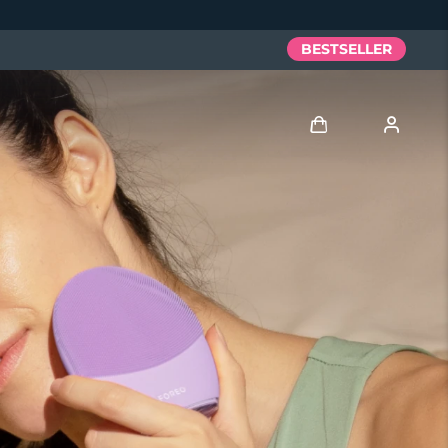
BESTSELLER
Accedi
Profilo utente
I miei dispositivi
I miei ordini
I miei indirizzi
I miei abbonamenti