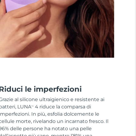
Riduci le imperfezioni
Grazie al silicone ultraigienico e resistente ai
batteri, LUNA
4 riduce la comparsa di
TM
imperfezioni. In più, esfolia dolcemente le
cellule morte, rivelando un incarnato fresco. Il
96% delle persone ha notato una pelle
dall’aspetto più sano, mentre l’81% una