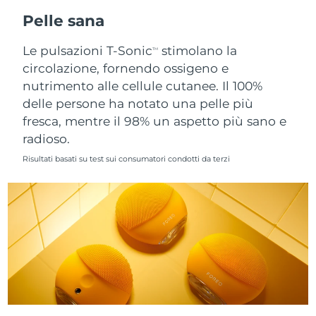
Pelle sana
Slovacchia
Consegna stimata
8/12/26
Le pulsazioni T-Sonic
stimolano la
TM
Slovenia
Consegna stimata
8/12/26
circolazione, fornendo ossigeno e
nutrimento alle cellule cutanee. Il 100%
Sudafrica
Consegna stimata
8/20/26
delle persone ha notato una pelle più
fresca, mentre il 98% un aspetto più sano e
Corea del Sud
Consegna stimata
8/14/26
radioso.
Risultati basati su test sui consumatori condotti da terzi
Spagna
Consegna stimata
8/12/26
Svezia
Consegna stimata
8/12/26
Svizzera
Consegna stimata
8/12/26
Taiwan
Consegna stimata
8/17/26
Thailandia
Consegna stimata
8/16/26