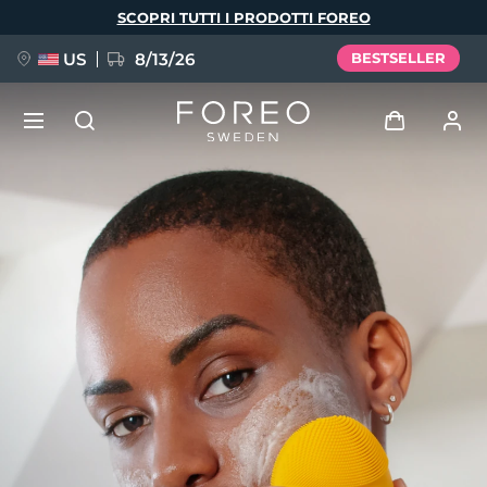
Salta
SCOPRI TUTTI I PRODOTTI FOREO
al
contenuto
principale
US
8/13/26
BESTSELLER
NUOVO
Accedi
Lingua
BREAKING NEWS
Profilo utente
English
Deutsch
Español
I miei dispositivi
FAQ™ Pure Beauty-Tech Elixir
Français
Italiano
Português
I miei ordini
Polski
Svenska
Русский
Türkçe
简体中文
繁體中文
I miei indirizzi
issa™ Teeth Whitening Set
I miei abbonamenti