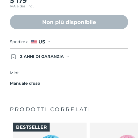
$ 179
IVA e dazi incl.
Non più disponibile
US
Spedire a:
2 ANNI DI GARANZIA
Gli ordini registrati oggi avranno una copertura
completa della garanzia FOREO. Questo significa
che, in caso di difetti nei primi 2 anni dalla data di
Mint
acquisto, FOREO sostituirà il tuo prodotto
gratuitamente.
Manuale d'uso
PRODOTTI CORRELATI
BESTSELLER