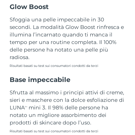
Turchia
Consegna stimata
8/13/26
Glow Boost
Emirati Arabi Uniti
Sfoggia una pelle impeccabile in 30
Consegna stimata
8/13/26
secondi. La modalità Glow Boost rinfresca e
Regno Unito
Consegna stimata
8/12/26
illumina l’incarnato quando ti manca il
tempo per una routine completa. Il 100%
Stati Uniti
Consegna stimata
8/13/26
delle persone ha notato una pelle più
radiosa.
Uzbekistan
Consegna stimata
8/17/26
Risultati basati su test sui consumatori condotti da terzi
Vietnam
Consegna stimata
8/18/26
Base impeccabile
Sfrutta al massimo i principi attivi di creme,
sieri e maschere con la dolce esfoliazione di
LUNA
mini 3. Il 98% delle persone ha
TM
notato un migliore assorbimento dei
prodotti di skincare dopo l’uso.
Risultati basati su test sui consumatori condotti da terzi