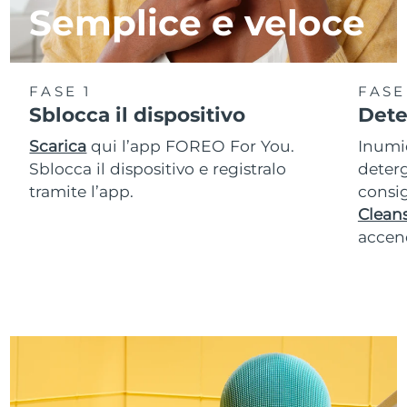
Semplice e veloce
FASE 1
FASE
Sblocca il dispositivo
Dete
Scarica
qui l’app FOREO For You.
Inumid
Sblocca il dispositivo e registralo
deterg
tramite l’app.
consig
Cleans
accend