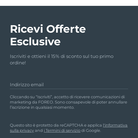
Ricevi Offerte
Esclusive
Iscriviti e ottieni il 15% di sconto sul tuo primo
ordine!
Indirizzo email
Cliccando su “Iscriviti”, accetto di ricevere comunicazioni di
marketing da FOREO. Sono consapevole di poter annullare
l’iscrizione in qualsiasi momento.
Questo sito è protetto da reCAPTCHA e applica
l'informativa
sulla privacy
and
i Termini di servizio
di Google.