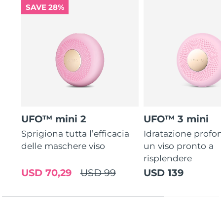
SAVE 28%
UFO™ mini 2
UFO™ 3 mini
Sprigiona tutta l’efficacia
Idratazione profo
delle maschere viso
un viso pronto a
risplendere
USD 70,29
USD 99
USD 139