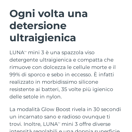
ROUTINE BEAUTY SVEDESI
Austria
Consegna stimata
8/12/26
Ogni volta una
detersione
Bahrein
Consegna stimata
8/13/26
ultraigienica
Detersione viso
Lifting viso
Belgio
Consegna stimata
8/12/26
LUNA™ 4 pacchetto
BEAR™ 2 pacchetto
Bermuda
Consegna stimata
8/18/26
LUNA
mini 3 è una spazzola viso
TM
Anti-aging massage
Microcurrent toning
detergente ultraigienica e compatta che
Bosnia ed
rimuove con dolcezza le cellule morte e il
Consegna stimata
8/15/26
Idratazione
Igiene orale
Erzegovina
99% di sporco e sebo in eccesso. È infatti
LUNA™ 4 Plus
BEAR™ 2 go
UFO™ 3 pacchetto
issa™ 4
realizzato in morbidissimo silicone
Massage, LED heating
Microcurrent toning on-the-go
Brunei
Consegna stimata
8/17/26
TRATTAMENTI ANTI-AGE FAQ™
resistente ai batteri, 35 volte più igienico
Deep facial hydration
Hybrid silicone sonic toothbrush
delle setole in nylon.
Bulgaria
Consegna stimata
8/12/26
NEW
LUNA™ 4 Men
BEAR™ 2 eyes & lips
UFO™ 3 LED
La modalità Glow Boost rivela in 30 secondi
issa™ 4 plus
Canada
For men, anti-aging massage
Microcurrent line smoothing device
Consegna stimata
8/16/26
un incarnato sano e radioso ovunque ti
Near-infrared and red light therapy
Smart hybrid silicone sonic toothbrush
device
Anti-age
Trattamenti LED
trovi. Inoltre, LUNA
mini 3 offre diverse
TM
Cile
Consegna stimata
8/16/26
intensità regolabili e una doppia superficie