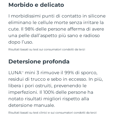
Morbido e delicato
Filippine
Consegna stimata
8/15/26
I morbidissimi punti di contatto in silicone
Polonia
Consegna stimata
8/13/26
eliminano le cellule morte senza irritare la
cute. Il 98% delle persone afferma di avere
Portogallo
Consegna stimata
8/12/26
una pelle dall’aspetto più sano e radioso
dopo l’uso.
Portorico
Consegna stimata
8/14/26
Risultati basati su test sui consumatori condotti da terzi
Qatar
Consegna stimata
8/13/26
Detersione profonda
Riunione
Consegna stimata
8/17/26
LUNA
mini 3 rimuove il 99% di sporco,
TM
Romania
residui di trucco e sebo in eccesso. In più,
Consegna stimata
8/12/26
libera i pori ostruiti, prevenendo le
Russia
Consegna stimata
8/20/26
imperfezioni. Il 100% delle persone ha
notato risultati migliori rispetto alla
Arabia Saudita
Consegna stimata
8/13/26
detersione manuale.
Risultati basati su test clinici e sui consumatori condotti da terzi
Singapore
Consegna stimata
8/14/26