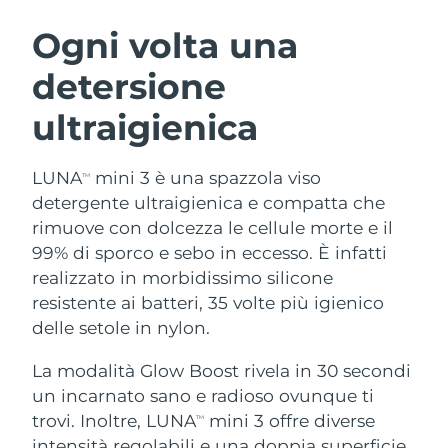
ROUTINE BEAUTY SVEDESI
Austria
Consegna stimata
8/9/26
Ogni volta una
detersione
Bahrein
Consegna stimata
8/10/26
ultraigienica
Detersione viso
Lifting viso
Belgio
Consegna stimata
8/9/26
LUNA™ 4 pacchetto
BEAR™ 2 pacchetto
Bermuda
Consegna stimata
8/15/26
LUNA
mini 3 è una spazzola viso
TM
Anti-aging massage
Microcurrent toning
detergente ultraigienica e compatta che
Bosnia ed
rimuove con dolcezza le cellule morte e il
Consegna stimata
8/12/26
Idratazione
Igiene orale
Erzegovina
99% di sporco e sebo in eccesso. È infatti
LUNA™ 4 Plus
BEAR™ 2 go
UFO™ 3 pacchetto
issa™ 4
realizzato in morbidissimo silicone
Massage, LED heating
Microcurrent toning on-the-go
Brunei
Consegna stimata
8/14/26
TRATTAMENTI ANTI-AGE FAQ™
resistente ai batteri, 35 volte più igienico
Deep facial hydration
Hybrid silicone sonic toothbrush
delle setole in nylon.
Bulgaria
Consegna stimata
8/9/26
NEW
LUNA™ 4 Men
BEAR™ 2 eyes & lips
UFO™ 3 LED
La modalità Glow Boost rivela in 30 secondi
issa™ 4 plus
Canada
For men, anti-aging massage
Microcurrent line smoothing device
Consegna stimata
8/13/26
un incarnato sano e radioso ovunque ti
Near-infrared and red light therapy
Smart hybrid silicone sonic toothbrush
device
Anti-age
Trattamenti LED
trovi. Inoltre, LUNA
mini 3 offre diverse
TM
Cile
Consegna stimata
8/13/26
intensità regolabili e una doppia superficie