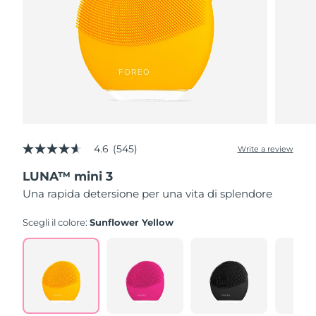
4.6
(545)
Write a review
4.6
out
LUNA™ mini 3
of
5
Una rapida detersione per una vita di splendore
stars,
average
rating
Scegli il colore:
Sunflower Yellow
value.
Read
545
Reviews.
Same
page
link.