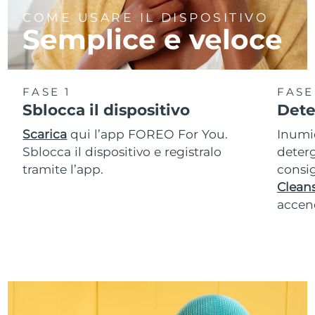
COME USARE IL DISPOSITIVO
Semplice e veloce
FASE 1
FASE
Sblocca il dispositivo
Dete
Scarica
qui l’app FOREO For You.
Inumid
Sblocca il dispositivo e registralo
deterg
tramite l’app.
consig
Cleans
accend