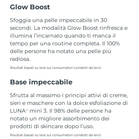
Turchia
Consegna stimata
8/10/26
Glow Boost
Emirati Arabi Uniti
Sfoggia una pelle impeccabile in 30
Consegna stimata
8/10/26
secondi. La modalità Glow Boost rinfresca e
Regno Unito
Consegna stimata
8/9/26
illumina l’incarnato quando ti manca il
tempo per una routine completa. Il 100%
Stati Uniti
Consegna stimata
8/10/26
delle persone ha notato una pelle più
radiosa.
Uzbekistan
Consegna stimata
8/14/26
Risultati basati su test sui consumatori condotti da terzi
Vietnam
Consegna stimata
8/15/26
Base impeccabile
Sfrutta al massimo i principi attivi di creme,
sieri e maschere con la dolce esfoliazione di
LUNA
mini 3. Il 98% delle persone ha
TM
notato un migliore assorbimento dei
prodotti di skincare dopo l’uso.
Risultati basati su test sui consumatori condotti da terzi