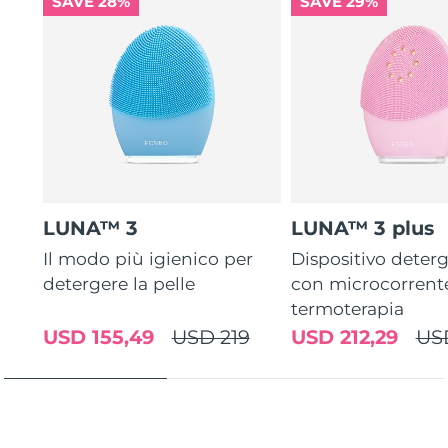
SAVE 28%
SAVE 29%
LUNA™ 3
LUNA™ 3 plus
Il modo più igienico per
Dispositivo deterg
detergere la pelle
con microcorrent
termoterapia
USD 155,49
USD 219
USD 212,29
US