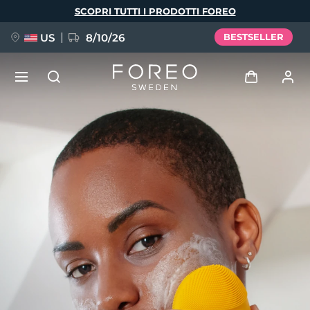
Salta
SCOPRI TUTTI I PRODOTTI FOREO
al
contenuto
principale
US
8/10/26
BESTSELLER
NUOVO
Accedi
Lingua
BREAKING NEWS
Profilo utente
English
Deutsch
Español
I miei dispositivi
FAQ™ Pure Beauty-Tech Elixir
Français
Italiano
Português
I miei ordini
Polski
Svenska
Русский
Türkçe
简体中文
繁體中文
I miei indirizzi
issa™ Teeth Whitening Set
I miei abbonamenti