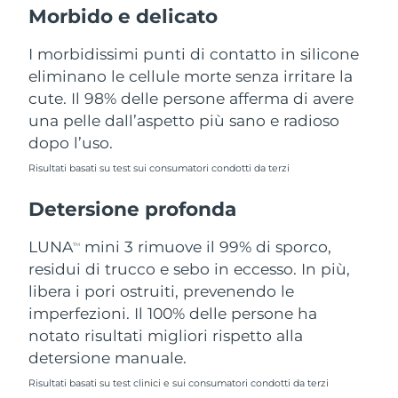
Morbido e delicato
Filippine
Consegna stimata
8/12/26
I morbidissimi punti di contatto in silicone
Polonia
Consegna stimata
8/10/26
eliminano le cellule morte senza irritare la
cute. Il 98% delle persone afferma di avere
Portogallo
Consegna stimata
8/9/26
una pelle dall’aspetto più sano e radioso
dopo l’uso.
Portorico
Consegna stimata
8/11/26
Risultati basati su test sui consumatori condotti da terzi
Qatar
Consegna stimata
8/10/26
Detersione profonda
Riunione
Consegna stimata
8/14/26
LUNA
mini 3 rimuove il 99% di sporco,
TM
Romania
residui di trucco e sebo in eccesso. In più,
Consegna stimata
8/9/26
libera i pori ostruiti, prevenendo le
Russia
Consegna stimata
8/17/26
imperfezioni. Il 100% delle persone ha
notato risultati migliori rispetto alla
Arabia Saudita
Consegna stimata
8/10/26
detersione manuale.
Risultati basati su test clinici e sui consumatori condotti da terzi
Singapore
Consegna stimata
8/11/26