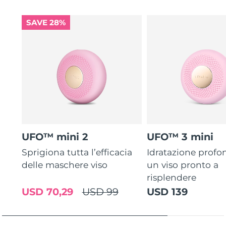
SAVE 28%
UFO™ mini 2
UFO™ 3 mini
Sprigiona tutta l’efficacia
Idratazione profo
delle maschere viso
un viso pronto a
risplendere
USD 70,29
USD 99
USD 139