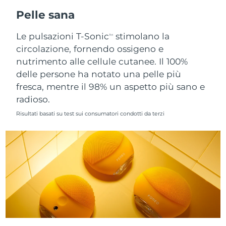
Pelle sana
Slovacchia
Consegna stimata
8/9/26
Le pulsazioni T-Sonic
stimolano la
TM
Slovenia
Consegna stimata
8/9/26
circolazione, fornendo ossigeno e
nutrimento alle cellule cutanee. Il 100%
Sudafrica
Consegna stimata
8/17/26
delle persone ha notato una pelle più
fresca, mentre il 98% un aspetto più sano e
Corea del Sud
Consegna stimata
8/11/26
radioso.
Risultati basati su test sui consumatori condotti da terzi
Spagna
Consegna stimata
8/9/26
Svezia
Consegna stimata
8/9/26
Svizzera
Consegna stimata
8/9/26
Taiwan
Consegna stimata
8/14/26
Thailandia
Consegna stimata
8/13/26