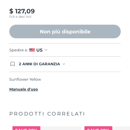
$ 127,09
IVA e dazi incl.
Non più disponibile
US
Spedire a:
2 ANNI DI GARANZIA
Gli ordini registrati oggi avranno una copertura
completa della garanzia FOREO. Questo significa
che, in caso di difetti nei primi 2 anni dalla data di
Sunflower Yellow
acquisto, FOREO sostituirà il tuo prodotto
gratuitamente.
Manuale d'uso
PRODOTTI CORRELATI