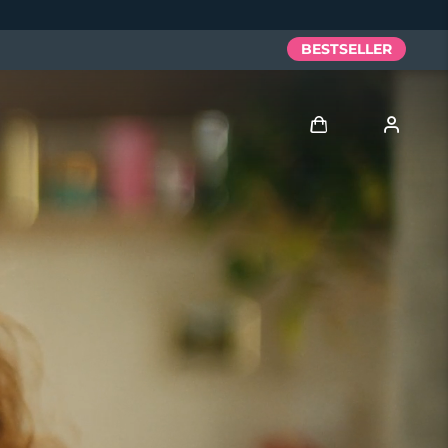
BESTSELLER
Accedi
Profilo utente
I miei dispositivi
I miei ordini
I miei indirizzi
I miei abbonamenti