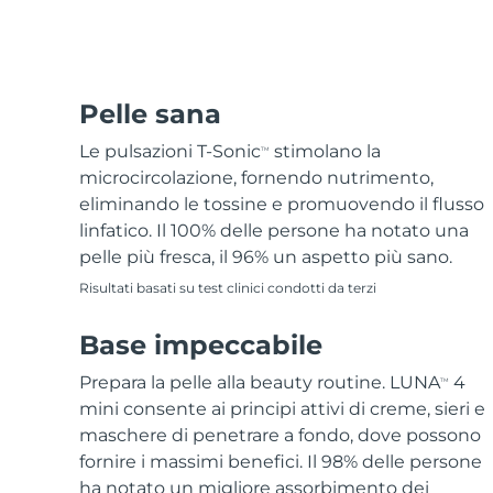
Epilazione
Skincare FAQ™
Cura del corpo
Skincare FAQ™
FAQ™ prodotti
FAQ™ skincare
All FAQ™ skincare
All FAQ™ skincare
PEACH™ 2 Pro Max
BEAR™ 2 body
All hair treatments
All FAQ™ skincare
Professional IPL hair removal device
Microcurrent body toning
Trattamento anti-
FAQ™ prodotti
Pelle sana
FAQ™ prodotti
acne
FAQ™ products
Contorno occhi
All anti-aging treatments
All LED treatments
PEACH™ 2
LUNA™ 4 body
Le pulsazioni T-Sonic
stimolano la
TM
All toning treatments
ESPADA™ 2 plus
BEAR™ 2 eyes & lips
IPL hair removal
Massaging body brush
microcircolazione, fornendo nutrimento,
Recurring acne LED therapy
Microcurrent line smoothing device
eliminando le tossine e promuovendo il flusso
linfatico. Il 100% delle persone ha notato una
PEACH™ 2 go
Siero SUPERCHARGED™
Cura dei capelli
Cura dei pori
pelle più fresca, il 96% un aspetto più sano.
ESPADA™ 2
IRIS™ 2
Travel-friendly IPL hair removal
Firming body serum
LUNA™ 4 hair
Risultati basati su test clinici condotti da terzi
KIWI™ derma
Acne treatment device
Rejuvenating eye massager
NEW
2-in-1 LED scalp massager
Diamond microdermabrasion .
Base impeccabile
PEACH™ Cooling Prep Gel
Sbiancamento
ESPADA™ Blemish Solution
Skincare per contorno occhi
dentale
Cooling IPL hair removal gel
Prepara la pelle alla beauty routine. LUNA
4
TM
FLIP™ play advanced
KIWI™
Concentrated acne gel
Advanced eye care treatment
mini consente ai principi attivi di creme, sieri e
issa™ Teeth Whitening Set
LED light hairbrush
Blackhead remover
maschere di penetrare a fondo, dove possono
Dual LED + sonic device & 18% PAP gel
DI PIÙ
fornire i massimi benefici. Il 98% delle persone
Dispositivi ESPADA™
Dispositivi per contorno occhi
LUNA™ Dual-Peptide Scalp
ha notato un migliore assorbimento dei