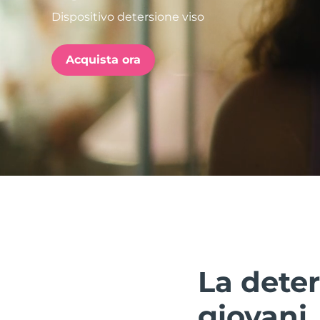
Dispositivo detersione viso
issa™ Teeth Whitening Set
Acquista ora
FAQ™ Dual LED Panel
POPOLARE
Offerte speciali
Bestseller
La deter
giovani