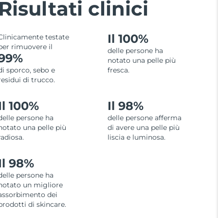
Risultati clinici
Il 100%
Clinicamente testate
per rimuovere il
delle persone ha
99%
notato una pelle più
di sporco, sebo e
fresca.
residui di trucco.
Il 100%
Il 98%
delle persone ha
delle persone afferma
notato una pelle più
di avere una pelle più
radiosa.
liscia e luminosa.
Il 98%
delle persone ha
notato un migliore
assorbimento dei
prodotti di skincare.