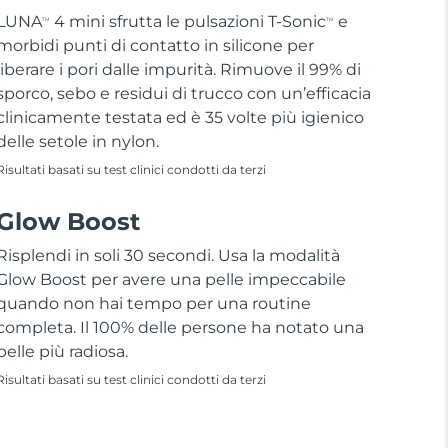
LUNA
4 mini sfrutta le pulsazioni T-Sonic
e
TM
TM
morbidi punti di contatto in silicone per
liberare i pori dalle impurità. Rimuove il 99% di
sporco, sebo e residui di trucco con un’efficacia
clinicamente testata ed è 35 volte più igienico
delle setole in nylon.
Risultati basati su test clinici condotti da terzi
Glow Boost
Risplendi in soli 30 secondi. Usa la modalità
Glow Boost per avere una pelle impeccabile
quando non hai tempo per una routine
completa. Il 100% delle persone ha notato una
pelle più radiosa.
Risultati basati su test clinici condotti da terzi