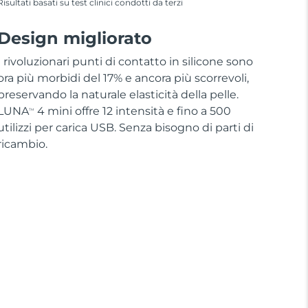
Risultati basati su test clinici condotti da terzi
Design migliorato
I rivoluzionari punti di contatto in silicone sono
ora più morbidi del 17% e ancora più scorrevoli,
preservando la naturale elasticità della pelle.
LUNA
4 mini offre 12 intensità e fino a 500
TM
utilizzi per carica USB. Senza bisogno di parti di
ricambio.