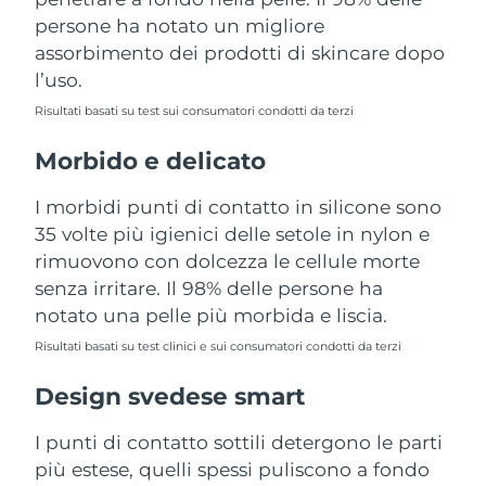
Turchia
Consegna stimata
8/11/26
persone ha notato un migliore
assorbimento dei prodotti di skincare dopo
Emirati Arabi Uniti
Consegna stimata
8/11/26
l’uso.
Risultati basati su test sui consumatori condotti da terzi
Regno Unito
Consegna stimata
8/10/26
Morbido e delicato
Stati Uniti
Consegna stimata
8/11/26
I morbidi punti di contatto in silicone sono
Uzbekistan
Consegna stimata
8/15/26
35 volte più igienici delle setole in nylon e
rimuovono con dolcezza le cellule morte
Vietnam
Consegna stimata
8/16/26
senza irritare. Il 98% delle persone ha
notato una pelle più morbida e liscia.
Risultati basati su test clinici e sui consumatori condotti da terzi
Design svedese smart
I punti di contatto sottili detergono le parti
più estese, quelli spessi puliscono a fondo