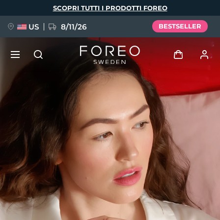
Salta
SCOPRI TUTTI I PRODOTTI FOREO
al
contenuto
principale
US
8/11/26
BESTSELLER
NUOVO
Accedi
Lingua
BREAKING NEWS
Profilo utente
English
Deutsch
Español
I miei dispositivi
FAQ™ Pure Beauty-Tech Elixir
Français
Italiano
Português
I miei ordini
Polski
Svenska
Русский
Türkçe
简体中文
繁體中文
I miei indirizzi
issa™ Teeth Whitening Set
I miei abbonamenti