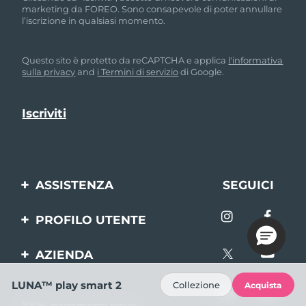
marketing da FOREO. Sono consapevole di poter annullare
l’iscrizione in qualsiasi momento.
Questo sito è protetto da reCAPTCHA e applica
l'informativa
sulla privacy
and
i Termini di servizio
di Google.
ASSISTENZA
SEGUICI
Contattaci
PROFILO UTENTE
Ordini e spedizioni
Registrazione del
AZIENDA
prodotto
Garanzia e resi
FOREO
LUNA™ play smart 2
Collezione
Acquista
Aiuto
FAQ
100% pagamenti sicuri