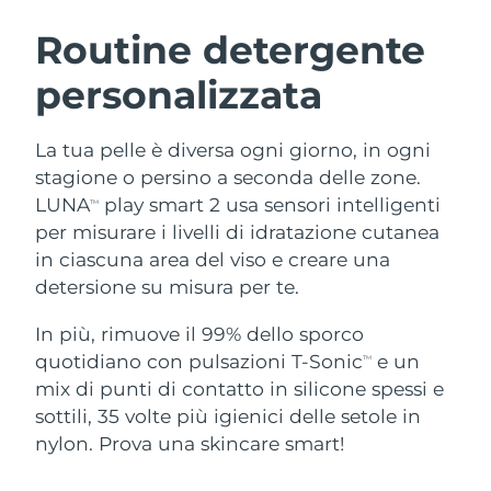
ROUTINE BEAUTY SVEDESI
Austria
Consegna stimata
8/10/26
Routine detergente
personalizzata
Bahrein
Consegna stimata
8/11/26
Detersione viso
Lifting viso
Belgio
Consegna stimata
8/10/26
La tua pelle è diversa ogni giorno, in ogni
LUNA™ 4 pacchetto
BEAR™ 2 pacchetto
stagione o persino a seconda delle zone.
Bermuda
Consegna stimata
8/16/26
Anti-aging massage
Microcurrent toning
LUNA
play smart 2 usa sensori intelligenti
TM
per misurare i livelli di idratazione cutanea
Bosnia ed
Consegna stimata
8/13/26
in ciascuna area del viso e creare una
Idratazione
Igiene orale
Erzegovina
LUNA™ 4 Plus
BEAR™ 2 go
detersione su misura per te.
UFO™ 3 pacchetto
issa™ 4
Massage, LED heating
Microcurrent toning on-the-go
Brunei
Consegna stimata
8/15/26
TRATTAMENTI ANTI-AGE FAQ™
Deep facial hydration
Hybrid silicone sonic toothbrush
In più, rimuove il 99% dello sporco
quotidiano con pulsazioni T-Sonic
e un
TM
Bulgaria
Consegna stimata
8/10/26
NEW
mix di punti di contatto in silicone spessi e
LUNA™ 4 Men
BEAR™ 2 eyes & lips
UFO™ 3 LED
issa™ 4 plus
sottili, 35 volte più igienici delle setole in
Canada
For men, anti-aging massage
Microcurrent line smoothing device
Consegna stimata
8/14/26
Near-infrared and red light therapy
nylon. Prova una skincare smart!
Smart hybrid silicone sonic toothbrush
device
Anti-age
Trattamenti LED
Cile
Consegna stimata
8/14/26