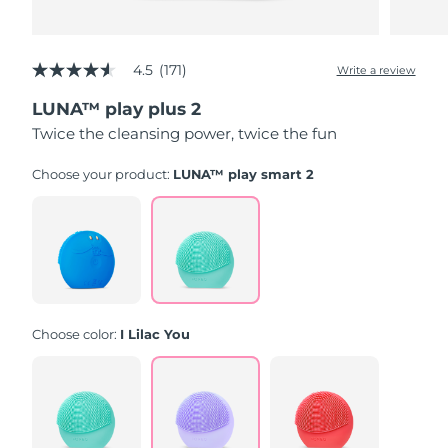
4.5
(171)
Write a review
4.5
out
LUNA™ play plus 2
of
5
Twice the cleansing power, twice the fun
stars,
average
rating
Choose your product:
LUNA™ play smart 2
value.
Read
171
Reviews.
Same
page
link.
Choose color:
I Lilac You