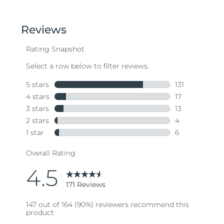
out
of
5
stars,
average
rating
value.
Read
171
Reviews.
Same
page
link.