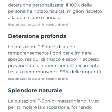
detersione personalizzata. Il 100% delle
Filippine
Consegna stimata
8/13/26
persone ha notato risultati migliori rispetto
Polonia
Consegna stimata
8/11/26
alla detersione manuale.
Risultati basati su test clinici condotti da terzi
Portogallo
Consegna stimata
8/10/26
Detersione profonda
Portorico
Consegna stimata
8/12/26
Le pulsazioni T-Sonic
dilatano
TM
Qatar
Consegna stimata
8/11/26
temporaneamente i pori per eliminare
sporco, residui di trucco e sebo in eccesso,
Riunione
Consegna stimata
8/15/26
prevenendo le imperfezioni. Clinicamente
testato per rimuovere il 99% delle impurità.
Romania
Consegna stimata
8/10/26
Risultati basati su test clinici condotti da terzi
Russia
Consegna stimata
8/18/26
Splendore naturale
Arabia Saudita
Consegna stimata
8/11/26
Le pulsazioni T-Sonic
massaggiano il viso
TM
per stimolare la circolazione, fornendo
Singapore
Consegna stimata
8/12/26