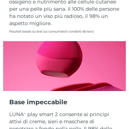
ossigeno e nutrimento alle cellule cutanee
per una pelle più sana. Il 100% delle persone
Slovacchia
Consegna stimata
8/10/26
ha notato un viso più radioso, il 98% un
aspetto migliore.
Slovenia
Consegna stimata
8/10/26
Risultati basati su test sui consumatori condotti da terzi
Sudafrica
Consegna stimata
8/18/26
Corea del Sud
Consegna stimata
8/12/26
Spagna
Consegna stimata
8/10/26
Svezia
Consegna stimata
8/10/26
Svizzera
Consegna stimata
8/10/26
Base impeccabile
Taiwan
Consegna stimata
8/15/26
LUNA
play smart 2 consente ai principi
TM
Thailandia
Consegna stimata
8/14/26
attivi di creme, sieri e maschere di
penetrare a fondo nella pelle. Il 98% delle