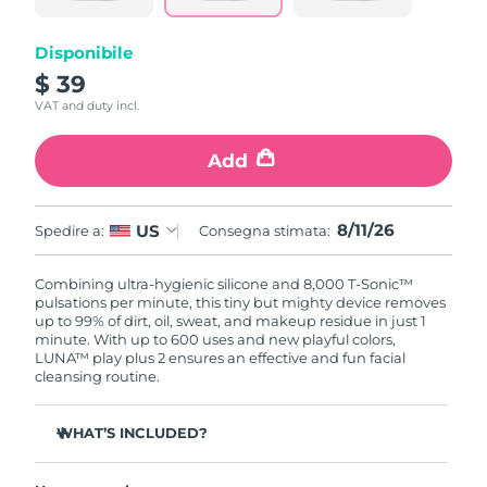
Disponibile
$ 39
VAT and duty incl.
Add
8/11/26
US
Spedire a:
Consegna stimata:
Combining ultra-hygienic silicone and 8,000 T-Sonic™
pulsations per minute, this tiny but mighty device removes
up to 99% of dirt, oil, sweat, and makeup residue in just 1
minute. With up to 600 uses and new playful colors,
LUNA™ play plus 2 ensures an effective and fun facial
cleansing routine.
WHAT’S INCLUDED?
LUNA
play plus 2
™