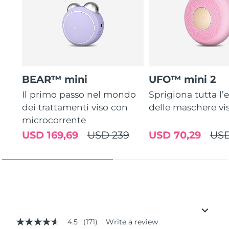
BEAR™ mini
UFO™ mini 2
Il primo passo nel mondo
Sprigiona tutta l’e
dei trattamenti viso con
delle maschere vi
microcorrente
USD 169,69
USD 239
USD 70,29
USD
4.5
(171)
Write a review
4.5