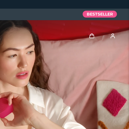
BESTSELLER
Accedi
Profilo utente
I miei dispositivi
I miei ordini
I miei indirizzi
I miei abbonamenti