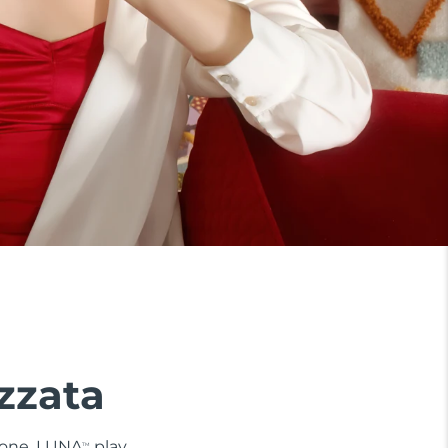
zzata
 zone. LUNA
play
TM