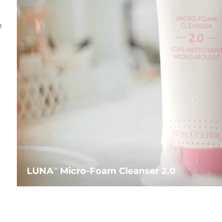
e
LUNA
Micro-Foam Cleanser 2.0
TM