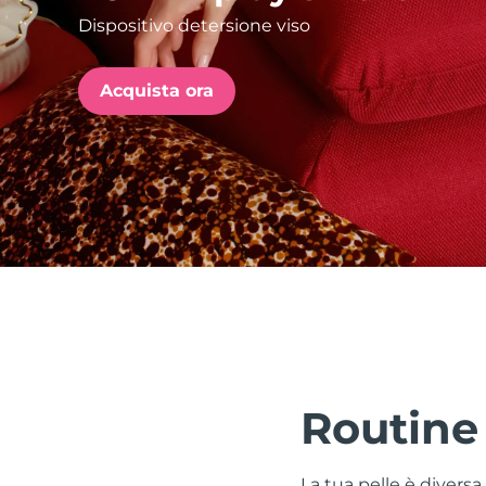
Dispositivo detersione viso
issa™ Teeth Whitening Set
Acquista ora
FAQ™ Dual LED Panel
POPOLARE
Offerte speciali
Bestseller
Routine
La tua pelle è divers