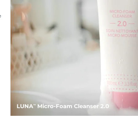
e
LUNA
Micro-Foam Cleanser 2.0
TM