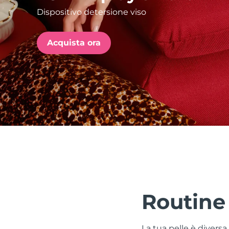
Dispositivo detersione viso
issa™ Teeth Whitening Set
Acquista ora
FAQ™ Dual LED Panel
POPOLARE
Offerte speciali
Bestseller
Routine
La tua pelle è divers