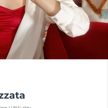
zzata
 zone. LUNA
play
TM