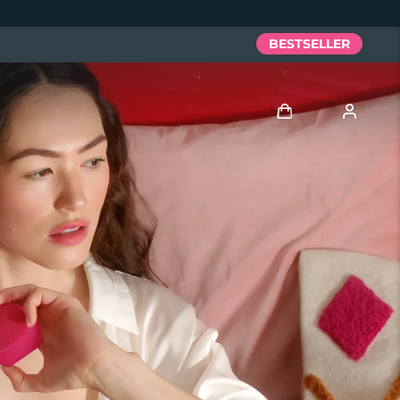
BESTSELLER
Accedi
Profilo utente
I miei dispositivi
I miei ordini
I miei indirizzi
I miei abbonamenti