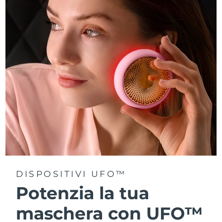
Turchia
Consegna stimata
8/10/26
Emirati Arabi Uniti
Consegna stimata
8/10/26
Regno Unito
Consegna stimata
8/9/26
Stati Uniti
Consegna stimata
8/10/26
Uzbekistan
Consegna stimata
8/14/26
Vietnam
Consegna stimata
8/15/26
DISPOSITIVI UFO™
Potenzia la tua
maschera con UFO™