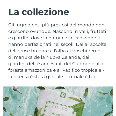
ROUTINE BEAUTY SVEDESI
Austria
Consegna stimata
8/9/26
La collezione
Bahrein
Consegna stimata
8/10/26
Gli ingredienti più preziosi del mondo non
Detersione viso
Lifting viso
crescono ovunque. Nascono in valli, frutteti
Belgio
Consegna stimata
8/9/26
e giardini dove la natura e la tradizione li
LUNA™ 4 pacchetto
BEAR™ 2 pacchetto
hanno perfezionati nei secoli. Dalla raccolta
Bermuda
Consegna stimata
8/15/26
Anti-aging massage
Microcurrent toning
delle rose bulgare all'alba ai boschi remoti
Bosnia ed
di mānuka della Nuova Zelanda, dai
Consegna stimata
8/12/26
Idratazione
Igiene orale
Erzegovina
giardini del tè ancestrali del Giappone alla
LUNA™ 4 Plus
BEAR™ 2 go
foresta amazzonica e al Pacifico tropicale -
UFO™ 3 pacchetto
issa™ 4
Massage, LED heating
Microcurrent toning on-the-go
Brunei
Consegna stimata
8/14/26
la ricerca è stata globale. Il rituale è tuo.
TRATTAMENTI ANTI-AGE FAQ™
Deep facial hydration
Hybrid silicone sonic toothbrush
Bulgaria
Consegna stimata
8/9/26
NEW
LUNA™ 4 Men
BEAR™ 2 eyes & lips
UFO™ 3 LED
issa™ 4 plus
Canada
For men, anti-aging massage
Microcurrent line smoothing device
Consegna stimata
8/13/26
Near-infrared and red light therapy
Smart hybrid silicone sonic toothbrush
device
Anti-age
Trattamenti LED
Cile
Consegna stimata
8/13/26