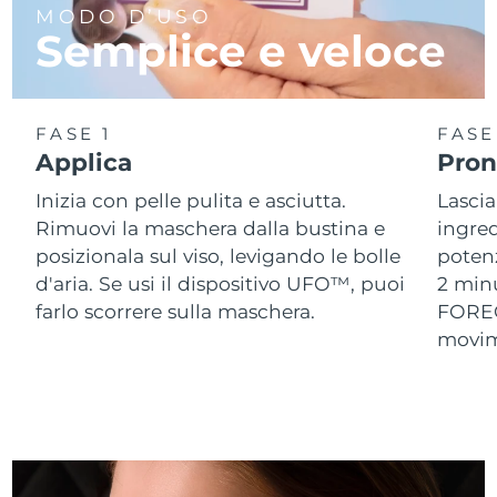
MODO D’USO
Semplice e veloce
Slovacchia
Consegna stimata
8/9/26
Slovenia
Consegna stimata
8/9/26
FASE 1
FASE
Sudafrica
Consegna stimata
8/17/26
Applica
Pront
Inizia con pelle pulita e asciutta.
Lascia
Corea del Sud
Consegna stimata
8/11/26
Rimuovi la maschera dalla bustina e
ingred
Spagna
posizionala sul viso, levigando le bolle
potenz
Consegna stimata
8/9/26
d'aria. Se usi il dispositivo UFO™, puoi
2 min
Svezia
Consegna stimata
8/9/26
farlo scorrere sulla maschera.
FOREO,
movime
Svizzera
Consegna stimata
8/9/26
Taiwan
Consegna stimata
8/14/26
Thailandia
Consegna stimata
8/13/26