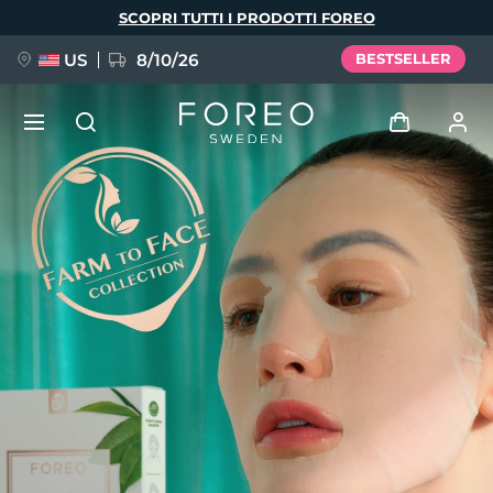
Salta
SCOPRI TUTTI I PRODOTTI FOREO
al
contenuto
principale
US
8/10/26
BESTSELLER
NUOVO
Accedi
Lingua
BREAKING NEWS
Profilo utente
English
Deutsch
Español
I miei dispositivi
FAQ™ Pure Beauty-Tech Elixir
Français
Italiano
Português
I miei ordini
Polski
Svenska
Русский
Türkçe
简体中文
繁體中文
I miei indirizzi
issa™ Teeth Whitening Set
I miei abbonamenti