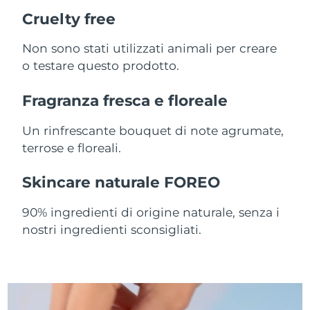
Cruelty free
Slovacchia
Consegna stimata
8/8/26
Non sono stati utilizzati animali per creare
Slovenia
Consegna stimata
8/8/26
o testare questo prodotto.
Sudafrica
Consegna stimata
8/16/26
Fragranza fresca e floreale
Corea del Sud
Consegna stimata
8/10/26
Un rinfrescante bouquet di note agrumate,
terrose e floreali.
Spagna
Consegna stimata
8/8/26
Skincare naturale FOREO
Svezia
Consegna stimata
8/8/26
90% ingredienti di origine naturale, senza i
Svizzera
Consegna stimata
8/8/26
nostri ingredienti sconsigliati.
Taiwan
Consegna stimata
8/13/26
Thailandia
Consegna stimata
8/12/26