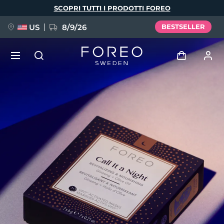
Salta
SCOPRI TUTTI I PRODOTTI FOREO
al
contenuto
principale
US
8/9/26
BESTSELLER
NUOVO
Accedi
Lingua
BREAKING NEWS
Profilo utente
English
Deutsch
Español
I miei dispositivi
FAQ™ Pure Beauty-Tech Elixir
Français
Italiano
Português
I miei ordini
Polski
Svenska
Русский
Türkçe
简体中文
繁體中文
I miei indirizzi
issa™ Teeth Whitening Set
I miei abbonamenti