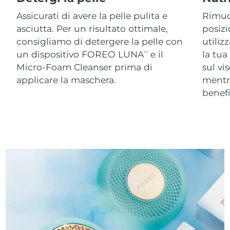
Assicurati di avere la pelle pulita e
Rimuov
asciutta. Per un risultato ottimale,
posizi
consigliamo di detergere la pelle con
utiliz
un dispositivo FOREO LUNA
e il
la tua
TM
Micro-Foam Cleanser prima di
sul vi
applicare la maschera.
ment
benefi