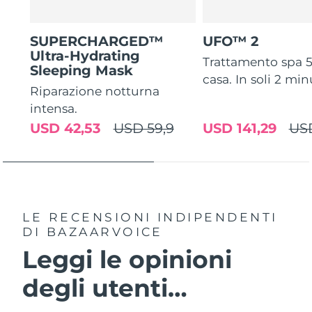
SUPERCHARGED™
UFO™ 2
Ultra-Hydrating
Trattamento spa 5 
Sleeping Mask
casa. In soli 2 min
Riparazione notturna
intensa.
USD 42,53
USD 59,9
USD 141,29
US
LE RECENSIONI INDIPENDENTI
DI BAZAARVOICE
Leggi le opinioni
degli utenti…