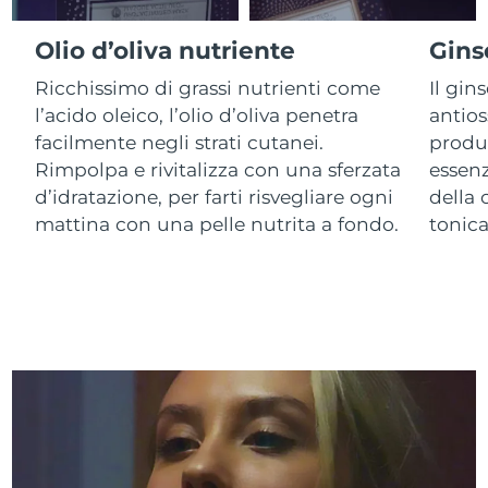
Olio d’oliva nutriente
Gins
RAS di Macao
Consegna stimata
8/10/26
Ricchissimo di grassi nutrienti come
Il gin
Malaysia
Consegna stimata
8/11/26
l’acido oleico, l’olio d’oliva penetra
antios
facilmente negli strati cutanei.
produ
Malta
Consegna stimata
8/8/26
Rimpolpa e rivitalizza con una sferzata
essenz
d’idratazione, per farti risvegliare ogni
della 
Messico
Consegna stimata
8/12/26
mattina con una pelle nutrita a fondo.
tonic
Monaco
Consegna stimata
8/9/26
Paesi Bassi
Consegna stimata
8/8/26
Nuova Zelanda
Consegna stimata
8/8/26
Norvegia
Consegna stimata
8/8/26
Oman
Consegna stimata
8/11/26