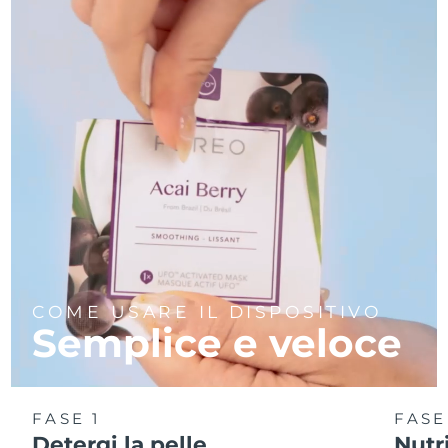
Turchia
Consegna stimata
8/9/26
Emirati Arabi Uniti
Consegna stimata
8/9/26
Regno Unito
Consegna stimata
8/8/26
Stati Uniti
Consegna stimata
8/9/26
Uzbekistan
Consegna stimata
8/13/26
Vietnam
Consegna stimata
8/14/26
COME USARE IL DISPOSITIVO
Semplice e veloce
FASE 1
FASE
Detergi la pelle
Nutr