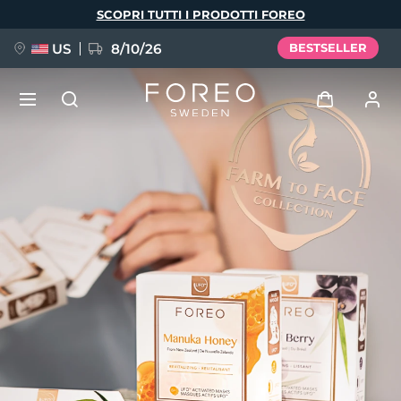
Salta
SCOPRI TUTTI I PRODOTTI FOREO
al
contenuto
principale
US
8/10/26
BESTSELLER
NUOVO
Accedi
Lingua
BREAKING NEWS
Profilo utente
English
Deutsch
Español
I miei dispositivi
FAQ™ Pure Beauty-Tech Elixir
Français
Italiano
Português
I miei ordini
Polski
Svenska
Русский
Türkçe
简体中文
繁體中文
I miei indirizzi
issa™ Teeth Whitening Set
I miei abbonamenti