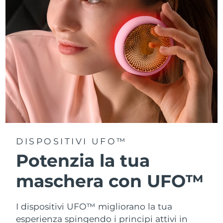
Turchia
Consegna stimata
8/10/26
Emirati Arabi Uniti
Consegna stimata
8/10/26
Regno Unito
Consegna stimata
8/9/26
Stati Uniti
Consegna stimata
8/10/26
Uzbekistan
Consegna stimata
8/14/26
Vietnam
Consegna stimata
8/15/26
DISPOSITIVI UFO™
Potenzia la tua
maschera con UFO™
I dispositivi UFO™ migliorano la tua
esperienza spingendo i principi attivi in