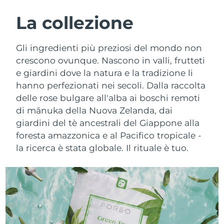
ROUTINE BEAUTY SVEDESI
Austria
Consegna stimata
8/9/26
La collezione
Bahrein
Consegna stimata
8/10/26
Gli ingredienti più preziosi del mondo non
Detersione viso
Lifting viso
crescono ovunque. Nascono in valli, frutteti
Belgio
Consegna stimata
8/9/26
e giardini dove la natura e la tradizione li
LUNA™ 4 pacchetto
BEAR™ 2 pacchetto
hanno perfezionati nei secoli. Dalla raccolta
Bermuda
Consegna stimata
8/15/26
Anti-aging massage
Microcurrent toning
delle rose bulgare all'alba ai boschi remoti
Bosnia ed
di mānuka della Nuova Zelanda, dai
Consegna stimata
8/12/26
Idratazione
Igiene orale
Erzegovina
giardini del tè ancestrali del Giappone alla
LUNA™ 4 Plus
BEAR™ 2 go
foresta amazzonica e al Pacifico tropicale -
UFO™ 3 pacchetto
issa™ 4
Massage, LED heating
Microcurrent toning on-the-go
Brunei
Consegna stimata
8/14/26
la ricerca è stata globale. Il rituale è tuo.
TRATTAMENTI ANTI-AGE FAQ™
Deep facial hydration
Hybrid silicone sonic toothbrush
Bulgaria
Consegna stimata
8/9/26
NEW
LUNA™ 4 Men
BEAR™ 2 eyes & lips
UFO™ 3 LED
issa™ 4 plus
Canada
For men, anti-aging massage
Microcurrent line smoothing device
Consegna stimata
8/13/26
Near-infrared and red light therapy
Smart hybrid silicone sonic toothbrush
device
Anti-age
Trattamenti LED
Cile
Consegna stimata
8/13/26