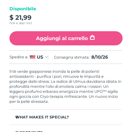
Disponibile
RAS di Macao
Consegna stimata
8/11/26
$ 21,99
IVA e dazi incl.
Malaysia
Consegna stimata
8/12/26
Aggiungi al carrello
Malta
Consegna stimata
8/9/26
Messico
Consegna stimata
8/13/26
8/10/26
US
Spedire a:
Consegna stimata:
Monaco
Consegna stimata
8/10/26
Il tè verde giapponese inonda la pelle di potenti
antiossidanti - purifica i pori, rimuove le impurità e
protegge dallo stress. La radice di Ulmus davidiana idrata in
Paesi Bassi
Consegna stimata
8/9/26
profondità mentre l'olio di enotera calma i rossori. Un
leggero profumo erbaceo energizza mentre UFO™ sigilla
Nuova Zelanda
ogni goccia con Cryo-terapia rinfrescante. Un nuovo inizio
Consegna stimata
8/9/26
per la pelle stressata.
Norvegia
Consegna stimata
8/9/26
WHAT MAKES IT SPECIAL?
Oman
Consegna stimata
8/12/26
Estratto di ago di pino regola il sebo e minimizza i pori -