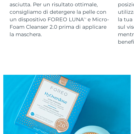
asciutta. Per un risultato ottimale,
posizi
consigliamo di detergere la pelle con
utiliz
un dispositivo FOREO LUNA
e Micro-
la tua
TM
Foam Cleanser 2.0 prima di applicare
sul vi
la maschera.
ment
benefi