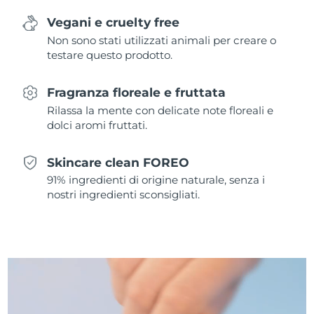
Vegani e cruelty free
Slovacchia
Consegna stimata
8/12/26
Non sono stati utilizzati animali per creare o
testare questo prodotto.
Slovenia
Consegna stimata
8/12/26
Fragranza floreale e fruttata
Sudafrica
Consegna stimata
8/20/26
Rilassa la mente con delicate note floreali e
dolci aromi fruttati.
Corea del Sud
Consegna stimata
8/14/26
Spagna
Skincare clean FOREO
Consegna stimata
8/12/26
91% ingredienti di origine naturale, senza i
Svezia
nostri ingredienti sconsigliati.
Consegna stimata
8/12/26
Svizzera
Consegna stimata
8/12/26
Taiwan
Consegna stimata
8/17/26
Thailandia
Consegna stimata
8/16/26