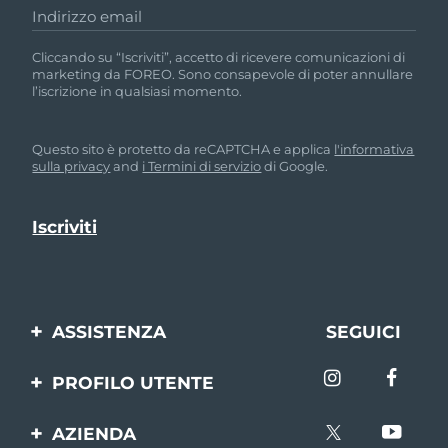
Indirizzo email
Cliccando su “Iscriviti”, accetto di ricevere comunicazioni di
marketing da FOREO. Sono consapevole di poter annullare
l’iscrizione in qualsiasi momento.
Questo sito è protetto da reCAPTCHA e applica
l'informativa
sulla privacy
and
i Termini di servizio
di Google.
ASSISTENZA
SEGUICI
Contattaci
PROFILO UTENTE
Ordini e spedizioni
Registrazione del
AZIENDA
prodotto