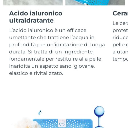
Acido ialuronico
Cera
RAS di Macao
Consegna stimata
8/14/26
ultraidratante
Le ce
Malaysia
Consegna stimata
8/15/26
L’acido ialuronico è un efficace
protet
umettante che trattiene l’acqua in
riduc
Malta
Consegna stimata
8/12/26
profondità per un’idratazione di lunga
pelle 
durata. Si tratta di un ingrediente
aiutan
Messico
Consegna stimata
8/16/26
fondamentale per restituire alla pelle
tempo
inaridita un aspetto sano, giovane,
Monaco
Consegna stimata
8/13/26
elastico e rivitalizzato.
Paesi Bassi
Consegna stimata
8/12/26
Nuova Zelanda
Consegna stimata
8/12/26
Norvegia
Consegna stimata
8/12/26
Oman
Consegna stimata
8/15/26