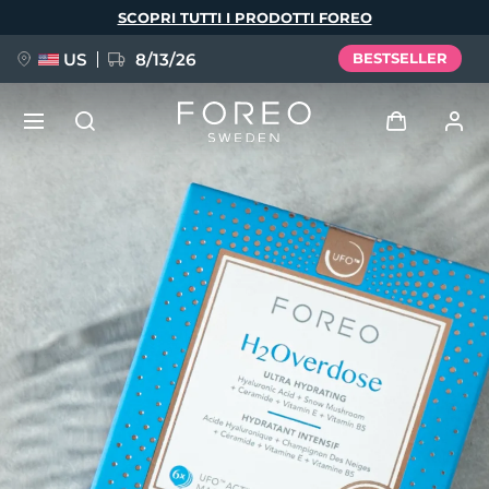
Salta
SCOPRI TUTTI I PRODOTTI FOREO
al
contenuto
principale
US
8/13/26
BESTSELLER
NUOVO
Accedi
Lingua
BREAKING NEWS
Profilo utente
English
Deutsch
Español
I miei dispositivi
FAQ™ Pure Beauty-Tech Elixir
Français
Italiano
Português
I miei ordini
Polski
Svenska
Русский
Türkçe
简体中文
繁體中文
I miei indirizzi
issa™ Teeth Whitening Set
I miei abbonamenti