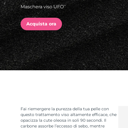
Maschera viso UFO
TM
issa™ Teeth Whitening Set
Acquista ora
FAQ™ Dual LED Panel
POPOLARE
Offerte speciali
Bestseller
Fai riemergere la purezza della tua pelle con
questo trattamento viso altamente efficace, che
opacizza la cute oleosa in soli 90 secondi. Il
carbone assorbe l’eccesso di sebo, mentre