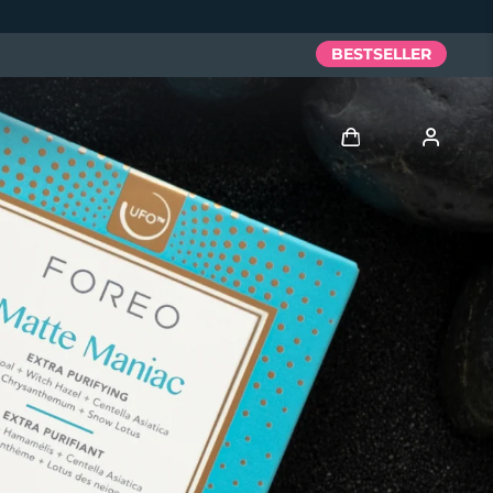
BESTSELLER
Accedi
Profilo utente
I miei dispositivi
I miei ordini
I miei indirizzi
I miei abbonamenti