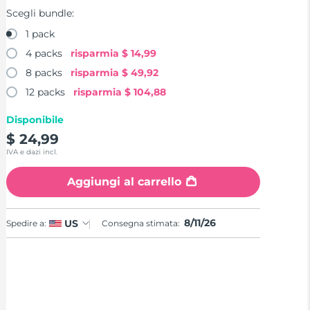
Scegli bundle:
1 pack
4 packs
risparmia
$ 14,99
8 packs
risparmia
$ 49,92
12 packs
risparmia
$ 104,88
Disponibile
$ 24,99
IVA e dazi incl.
Aggiungi al carrello
8/11/26
US
Spedire a:
Consegna stimata: