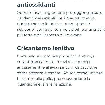
Skincare KIWI™
All acne treatment devices
All revitalizing eye massagers
Serum
antiossidanti
issa™ Teeth Whitening Gel
Advanced pore care essentials
For healthy hair
18% PAP
Questi efficaci ingredienti proteggono la cute
Cosmetici
Uomini
dai danni dei radicali liberi. Neutralizzando
queste molecole nocive, prevengono e
riducono i segni del tempo visibili, per una pell
più forte e dall’aspetto più giovane.
Vedi tutto
Crisantemo lenitivo
Grazie alle sue naturali proprietà lenitive, il
crisantemo calma le irritazioni, riduce gli
APP FOREO
arrossamenti e allevia i sintomi di patologie
come eczema e psoriasi. Agisce come un vero
CHI SIAMO
balsamo sulla pelle, promuovendone la
guarigione e la rigenerazione.