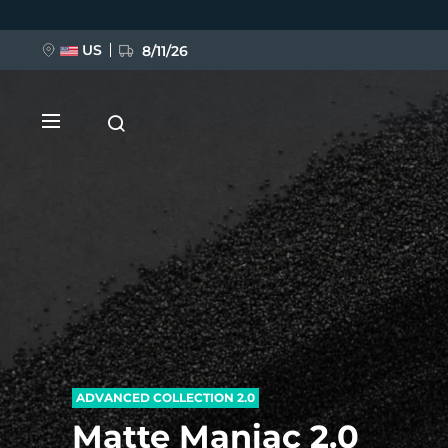
Salta
al
contenuto
principale
US
8/11/26
NUOVO
BREAKING NEWS
FAQ™ Pure Beauty-Tech Elixir
ADVANCED COLLECTION 2.0
Matte Maniac 2.0