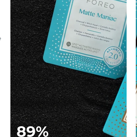
e
89%