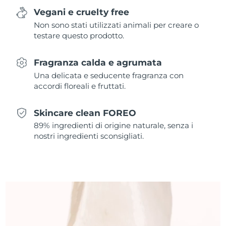
Vegani e cruelty free
Slovacchia
Consegna stimata
8/10/26
Non sono stati utilizzati animali per creare o
testare questo prodotto.
Slovenia
Consegna stimata
8/10/26
Fragranza calda e agrumata
Sudafrica
Consegna stimata
8/18/26
Una delicata e seducente fragranza con
accordi floreali e fruttati.
Corea del Sud
Consegna stimata
8/12/26
Skincare clean FOREO
Spagna
Consegna stimata
8/10/26
89% ingredienti di origine naturale, senza i
nostri ingredienti sconsigliati.
Svezia
Consegna stimata
8/10/26
Svizzera
Consegna stimata
8/10/26
Taiwan
Consegna stimata
8/15/26
Thailandia
Consegna stimata
8/14/26