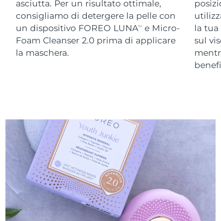
asciutta. Per un risultato ottimale,
posizi
consigliamo di detergere la pelle con
utiliz
un dispositivo FOREO LUNA
e Micro-
la tua
TM
Foam Cleanser 2.0 prima di applicare
sul vi
la maschera.
ment
benefi