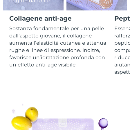
origine naturale
RAS di Macao
Consegna stimata
8/12/26
Collagene anti-age
Pepti
Malaysia
Consegna stimata
8/13/26
Sostanza fondamentale per una pelle
Essenz
dall’aspetto giovane, il collagene
raffor
Malta
Consegna stimata
8/10/26
aumenta l’elasticità cutanea e attenua
peptid
rughe e linee di espressione. Inoltre,
compa
Messico
Consegna stimata
8/14/26
favorisce un’idratazione profonda con
riduc
un effetto anti-age visibile.
aiutan
Monaco
Consegna stimata
8/11/26
aspett
Paesi Bassi
Consegna stimata
8/10/26
Nuova Zelanda
Consegna stimata
8/10/26
Norvegia
Consegna stimata
8/10/26
Oman
Consegna stimata
8/13/26