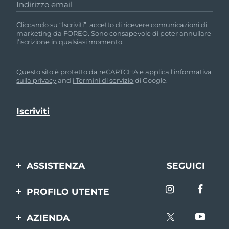
Indirizzo email
Cliccando su “Iscriviti”, accetto di ricevere comunicazioni di
marketing da FOREO. Sono consapevole di poter annullare
l’iscrizione in qualsiasi momento.
Questo sito è protetto da reCAPTCHA e applica
l'informativa
sulla privacy
and
i Termini di servizio
di Google.
ASSISTENZA
SEGUICI
Contattaci
PROFILO UTENTE
Ordini e spedizioni
Registrazione del
AZIENDA
prodotto
Garanzia e resi