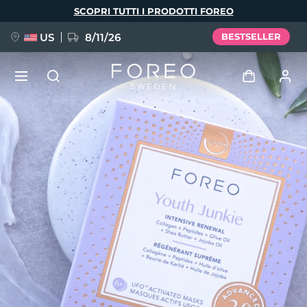
Salta
SCOPRI TUTTI I PRODOTTI FOREO
al
contenuto
principale
US
8/11/26
BESTSELLER
NUOVO
Accedi
Lingua
BREAKING NEWS
Profilo utente
English
Deutsch
Español
I miei dispositivi
FAQ™ Pure Beauty-Tech Elixir
Français
Italiano
Português
I miei ordini
Polski
Svenska
Русский
Türkçe
简体中文
繁體中文
I miei indirizzi
issa™ Teeth Whitening Set
I miei abbonamenti