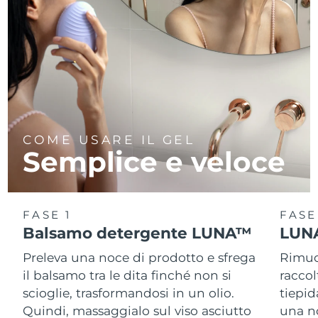
Turchia
Consegna stimata
8/13/26
Emirati Arabi Uniti
Consegna stimata
8/13/26
Regno Unito
Consegna stimata
8/12/26
Stati Uniti
Consegna stimata
8/13/26
COME USARE IL GEL
Uzbekistan
Consegna stimata
8/17/26
Semplice e veloce
Vietnam
Consegna stimata
8/18/26
FASE 1
FASE
Balsamo detergente LUNA™
LUNA
Preleva una noce di prodotto e sfrega
Rimuov
il balsamo tra le dita finché non si
racco
scioglie, trasformandosi in un olio.
tiepid
Quindi, massaggialo sul viso asciutto
una n