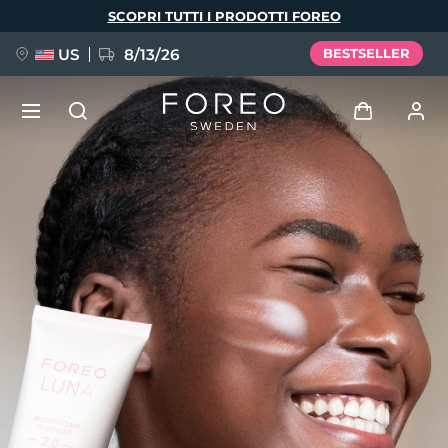
Salta
SCOPRI TUTTI I PRODOTTI FOREO
al
contenuto
principale
US
8/13/26
BESTSELLER
NUOVO
Accedi
Lingua
BREAKING NEWS
Profilo utente
English
Deutsch
Español
I miei dispositivi
FAQ™ Pure Beauty-Tech Elixir
Français
Italiano
Português
I miei ordini
Polski
Svenska
Русский
Türkçe
简体中文
繁體中文
I miei indirizzi
issa™ Teeth Whitening Set
I miei abbonamenti