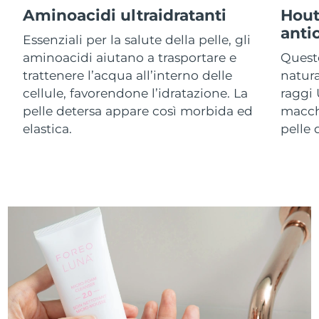
Aminoacidi ultraidratanti
Hout
anti
RAS di Macao
Consegna stimata
8/14/26
Essenziali per la salute della pelle, gli
aminoacidi aiutano a trasportare e
Queste
Malaysia
Consegna stimata
8/15/26
trattenere l’acqua all’interno delle
natura
cellule, favorendone l’idratazione. La
raggi 
Malta
Consegna stimata
8/12/26
pelle detersa appare così morbida ed
macch
elastica.
pelle 
Messico
Consegna stimata
8/16/26
Monaco
Consegna stimata
8/13/26
Paesi Bassi
Consegna stimata
8/12/26
Nuova Zelanda
Consegna stimata
8/12/26
Norvegia
Consegna stimata
8/12/26
Oman
Consegna stimata
8/15/26