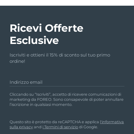
Ricevi Offerte
Esclusive
Iscriviti e ottieni il 15% di sconto sul tuo primo
ordine!
Indirizzo email
Cliccando su “Iscriviti”, accetto di ricevere comunicazioni di
marketing da FOREO. Sono consapevole di poter annullare
l’iscrizione in qualsiasi momento.
Questo sito è protetto da reCAPTCHA e applica
l'informativa
sulla privacy
and
i Termini di servizio
di Google.