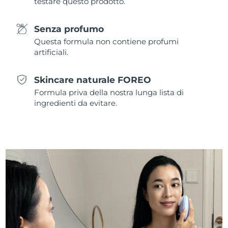
testare questo prodotto.
Slovacchia
Consegna stimata
8/12/26
Senza profumo
Questa formula non contiene profumi
Slovenia
Consegna stimata
8/12/26
artificiali.
Sudafrica
Consegna stimata
8/20/26
Skincare naturale FOREO
Formula priva della nostra lunga lista di
Corea del Sud
Consegna stimata
8/14/26
ingredienti da evitare.
Spagna
Consegna stimata
8/12/26
Svezia
Consegna stimata
8/12/26
Svizzera
Consegna stimata
8/12/26
Taiwan
Consegna stimata
8/17/26
Thailandia
Consegna stimata
8/16/26