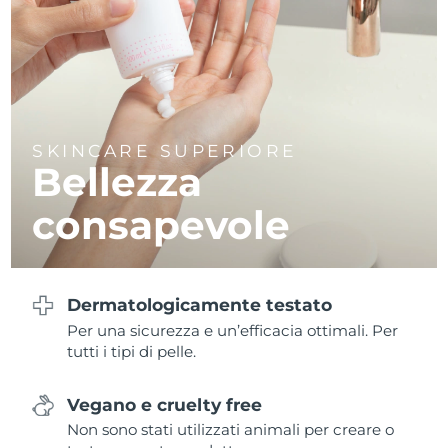
Filippine
Consegna stimata
8/15/26
Polonia
Consegna stimata
8/13/26
Portogallo
Consegna stimata
8/12/26
SKINCARE SUPERIORE
Portorico
Consegna stimata
8/14/26
Bellezza
Qatar
Consegna stimata
8/13/26
consapevole
Riunione
Consegna stimata
8/17/26
Romania
Consegna stimata
8/12/26
Dermatologicamente testato
Per una sicurezza e un’efficacia ottimali. Per
Russia
Consegna stimata
8/20/26
tutti i tipi di pelle.
Arabia Saudita
Consegna stimata
8/13/26
Vegano e cruelty free
Non sono stati utilizzati animali per creare o
Singapore
Consegna stimata
8/14/26