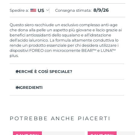
8/9/26
US
Spedire a:
Consegna stimata:
Questo siero racchiude un esclusivo complesso anti-age
che dona alla pelle un aspetto più giovane e liscio grazie ai
benefici antiossidanti dello squalano e all’idratazione
dell’acido ialuronico. La formula altamente conduttiva lo
rende un prodotto essenziale per chi desidera utilizzare i
dispositivi FOREO con microcorrente BEAR™ e LUNA™
plus.
PERCHÉ È COSÌ SPECIALE?
Aumenta notevolmente la produzione di collagene con
un’efficacia clinicamente testata.
INGREDIENTI
Aumenta l’idratazione cutanea del 46% in 2 ore con
Aqua/Water/Eau, Glycerin, Diglycerin, Propanediol,
un’efficacia clinicamente testata.
Panthenol, Butylene Glycol, Pentylene Glycol, Xylitol,
Formula con un innovativo complesso elettrolitico per
Methylpropanediol, Polyglyceryl-10 Laurate, Betaine,
trasmettere una maggiore quantità di microcorrente.
Glyceryl Glucoside, Caprylic/Capric Triglyceride, Squalane,
POTREBBE ANCHE PIACERTI
Caprylyl Glycol, Carbomer, Tromethamine, Hydrogenated
Formula nutriente con 5 forme di acido ialuronico,
Lecithin, Xanthan Gum, Adenosine, Ethylhexylglycerin,
squalano, vitamina E, ceramidi, aminoacidi e pantenolo.
Trehalose, Sodium PCA, Ceramide NP, Glucose, Serine,
Sodium Hyaluronate Crosspolymer, Hydrolyzed