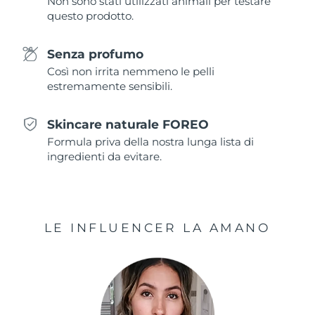
Non sono stati utilizzati animali per testare
questo prodotto.
Slovacchia
Consegna stimata
8/9/26
Senza profumo
Slovenia
Consegna stimata
8/9/26
Così non irrita nemmeno le pelli
estremamente sensibili.
Sudafrica
Consegna stimata
8/17/26
Skincare naturale FOREO
Corea del Sud
Consegna stimata
8/11/26
Formula priva della nostra lunga lista di
ingredienti da evitare.
Spagna
Consegna stimata
8/9/26
Svezia
Consegna stimata
8/9/26
LE INFLUENCER LA AMANO
Svizzera
Consegna stimata
8/9/26
Taiwan
Consegna stimata
8/14/26
Thailandia
Consegna stimata
8/13/26