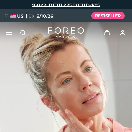
Salta
SCOPRI TUTTI I PRODOTTI FOREO
al
contenuto
principale
US
8/10/26
BESTSELLER
NUOVO
Accedi
Lingua
BREAKING NEWS
Profilo utente
English
Deutsch
Español
I miei dispositivi
FAQ™ Pure Beauty-Tech Elixir
Français
Italiano
Português
I miei ordini
Polski
Svenska
Русский
Türkçe
简体中文
繁體中文
I miei indirizzi
issa™ Teeth Whitening Set
I miei abbonamenti