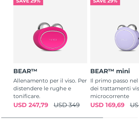
SAVE 29%
SAVE 29%
Glycosaminoglycans, Potassium Phosphate, Sodium
Hyaluronate, FD&C Red No. 4 (CI 14700), Benzyl Glycol,
Hydrolyzed Hyaluronic Acid, Tocopherol, Hyaluronic Acid
BEAR™
BEAR™ mini
Allenamento per il viso. Per
Il primo passo n
distendere le rughe e
dei trattamenti vi
tonificare.
microcorrente
USD 247,79
USD 349
USD 169,69
US