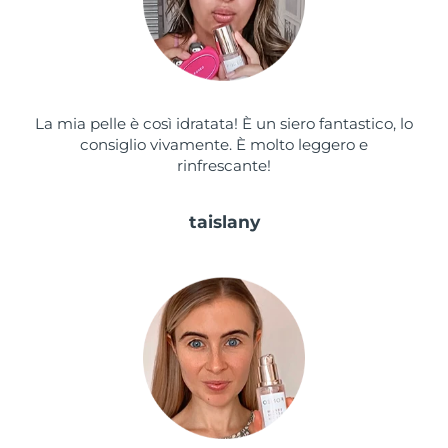
Turchia
Consegna stimata
8/10/26
Emirati Arabi Uniti
Consegna stimata
8/10/26
Regno Unito
Consegna stimata
8/9/26
La mia pelle è così idratata! È un siero fantastico, lo
consiglio vivamente. È molto leggero e
Stati Uniti
Consegna stimata
8/10/26
rinfrescante!
Uzbekistan
Consegna stimata
8/14/26
taislany
Vietnam
Consegna stimata
8/15/26