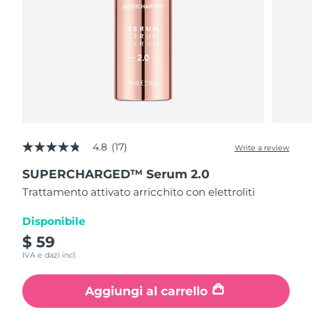
4.8
(17)
Write a review
4.8
out
SUPERCHARGED™ Serum 2.0
of
5
Trattamento attivato arricchito con elettroliti
stars,
average
rating
Disponibile
value.
$ 59
Read
17
IVA e dazi incl.
Reviews.
Same
page
Aggiungi al carrello
link.