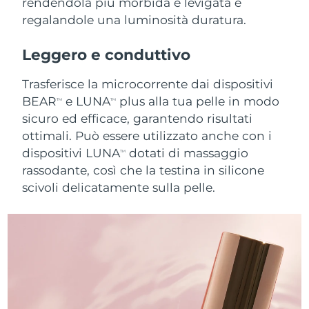
rendendola più morbida e levigata e
regalandole una luminosità duratura.
RAS di Macao
Consegna stimata
8/11/26
Leggero e conduttivo
Malaysia
Consegna stimata
8/12/26
Trasferisce la microcorrente dai dispositivi
Malta
Consegna stimata
8/9/26
BEAR
e LUNA
plus alla tua pelle in modo
TM
TM
sicuro ed efficace, garantendo risultati
Messico
Consegna stimata
8/13/26
ottimali. Può essere utilizzato anche con i
dispositivi LUNA
dotati di massaggio
TM
Monaco
Consegna stimata
8/10/26
rassodante, così che la testina in silicone
scivoli delicatamente sulla pelle.
Paesi Bassi
Consegna stimata
8/9/26
Nuova Zelanda
Consegna stimata
8/9/26
Norvegia
Consegna stimata
8/9/26
Oman
Consegna stimata
8/12/26