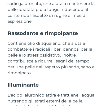
Advanced pore care essentials
For healthy hair
sodio jaluronato, che aiuta a mantenere la
18% PAP
Israele
Consegna stimata
8/13/26
Cosmetici
Uomini
pelle idratata più a lungo, riducendo al
contempo l’aspetto di rughe e linee di
Italia
Consegna stimata
8/9/26
espressione.
Giappone
Consegna stimata
8/12/26
Rassodante e rimpolpante
Vedi tutto
Jersey
Consegna stimata
8/14/26
Contiene olio di squalano, che aiuta a
combattere i radicali liberi dannosi per la
Kazakistan
Consegna stimata
8/11/26
pelle e lo stress ossidativo. Inoltre,
APP FOREO
contribuisce a ridurre i segni del tempo,
Kuwait
Consegna stimata
8/9/26
CHI SIAMO
per una pelle dall’aspetto più sodo, sano e
Lettonia
rimpolpato.
Consegna stimata
8/9/26
Libano
Consegna stimata
8/10/26
Illuminante
Lituania
L'acido ialuronico attira e trattiene l'acqua
Consegna stimata
8/9/26
nutrendo gli strati esterni della pelle,
Lussemburgo
Consegna stimata
8/9/26