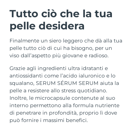
ROUTINE BEAUTY SVEDESI
Austria
Consegna stimata
8/9/26
Tutto ciò che la tua
pelle desidera
Bahrein
Consegna stimata
8/10/26
Detersione viso
Lifting viso
Belgio
Consegna stimata
8/9/26
Finalmente un siero leggero che dà alla tua
LUNA™ 4 pacchetto
BEAR™ 2 pacchetto
pelle tutto ciò di cui ha bisogno, per un
Bermuda
Consegna stimata
8/15/26
Anti-aging massage
Microcurrent toning
viso dall’aspetto più giovane e radioso.
Bosnia ed
Grazie agli ingredienti ultra idratanti e
Consegna stimata
8/12/26
Idratazione
Igiene orale
Erzegovina
antiossidanti come l’acido ialuronico e lo
LUNA™ 4 Plus
BEAR™ 2 go
UFO™ 3 pacchetto
issa™ 4
squalano, SERUM SÉRUM SERUM aiuta la
Massage, LED heating
Microcurrent toning on-the-go
Brunei
Consegna stimata
8/14/26
TRATTAMENTI ANTI-AGE FAQ™
Deep facial hydration
Hybrid silicone sonic toothbrush
pelle a resistere allo stress quotidiano.
Inoltre, le microcapsule contenute al suo
Bulgaria
Consegna stimata
8/9/26
NEW
interno permettono alla formula nutriente
LUNA™ 4 Men
BEAR™ 2 eyes & lips
UFO™ 3 LED
issa™ 4 plus
di penetrare in profondità, proprio lì dove
Canada
For men, anti-aging massage
Microcurrent line smoothing device
Consegna stimata
8/13/26
Near-infrared and red light therapy
può fornire i massimi benefici.
Smart hybrid silicone sonic toothbrush
device
Anti-age
Trattamenti LED
Cile
Consegna stimata
8/13/26