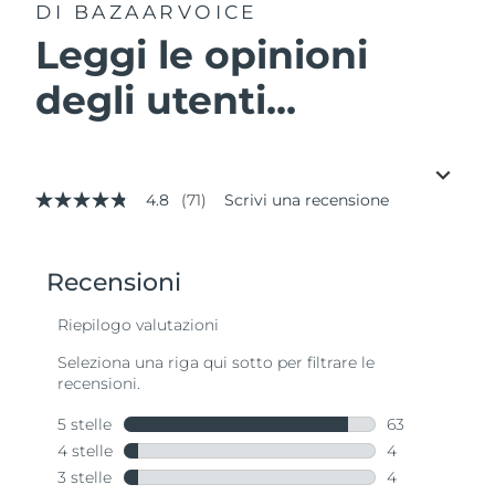
DI BAZAARVOICE
Leggi le opinioni
degli utenti...
4.8
(71)
Scrivi una recensione
4.8
stelle
su
5
,
valore
di
valutazione
medio.
Read
71
Reviews.
Stesso
link
alla
pagina.