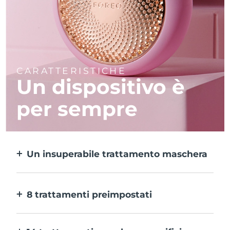
CARATTERISTICHE
Un dispositivo è
per sempre
Un insuperabile trattamento maschera
Più efficace di una maschera in tessuto e 10
volte più rapido.
8 trattamenti preimpostati
Ti basta un pulsante per provarli. E con
l’app puoi regolare il trattamento in base