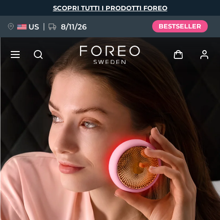
Salta
SCOPRI TUTTI I PRODOTTI FOREO
al
contenuto
principale
US
8/11/26
BESTSELLER
NUOVO
Accedi
Lingua
BREAKING NEWS
Profilo utente
English
Deutsch
Español
I miei dispositivi
FAQ™ Pure Beauty-Tech Elixir
Français
Italiano
Português
I miei ordini
Polski
Svenska
Русский
Türkçe
简体中文
繁體中文
I miei indirizzi
issa™ Teeth Whitening Set
I miei abbonamenti