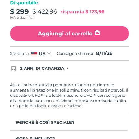
Disponibile
Turchia
Consegna stimata
8/11/26
$ 299
$ 422,96
risparmia
$ 123,96
IVA e dazi incl.
Emirati Arabi Uniti
Consegna stimata
8/11/26
Aggiungi al carrello
Regno Unito
Consegna stimata
8/10/26
Stati Uniti
Consegna stimata
8/11/26
8/11/26
US
Spedire a:
Consegna stimata:
Uzbekistan
Consegna stimata
8/15/26
2 ANNI DI GARANZIA
Gli ordini registrati oggi avranno una copertura
Vietnam
Consegna stimata
8/16/26
completa della garanzia FOREO. Questo significa
che, in caso di difetti nei primi 2 anni dalla data di
Aiuta i principi attivi a penetrare a fondo nel derma e
acquisto, FOREO sostituirà il tuo prodotto
aumenta l’idratazione in soli 2 minuti con risultati notevoli. Il
gratuitamente.
dispositivo UFO™ 3 e le 24 maschere UFO™ con collagene
dissetano la cute con un’azione intensa. Ammira da subito
una pelle più liscia, elastica e radiosa!
PERCHÉ È COSÌ SPECIALE?
Più efficace di una maschera in tessuto, aumenta
l’idratazione cutanea del 126% in 2 minuti con risultati
COSA È INCLUSO?