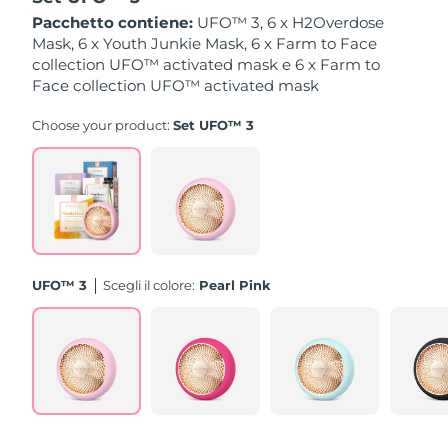
Pacchetto contiene:
UFO™ 3, 6 x H2Overdose
Slovacchia
Mask, 6 x Youth Junkie Mask, 6 x Farm to Face
Consegna stimata
8/10/26
collection UFO™ activated mask e 6 x Farm to
Face collection UFO™ activated mask
Slovenia
Consegna stimata
8/10/26
Choose your product:
Set UFO™ 3
Sudafrica
Consegna stimata
8/18/26
Corea del Sud
Consegna stimata
8/12/26
Spagna
Consegna stimata
8/10/26
Svezia
Consegna stimata
8/10/26
UFO™ 3
Scegli il colore:
Pearl Pink
Svizzera
Consegna stimata
8/10/26
Taiwan
Consegna stimata
8/15/26
Thailandia
Consegna stimata
8/14/26