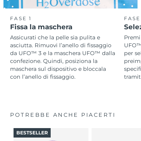
FASE 1
FASE
Fissa la maschera
Sele
Assicurati che la pelle sia pulita e
Premi 
asciutta. Rimuovi l’anello di fissaggio
UFO™ 3
da UFO™ 3 e la maschera UFO™ dalla
per se
confezione. Quindi, posiziona la
preimp
maschera sul dispositivo e bloccala
speci
con l’anello di fissaggio.
tramit
POTREBBE ANCHE PIACERTI
BESTSELLER