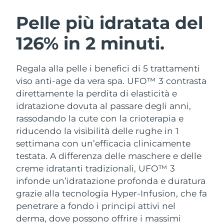
ROUTINE BEAUTY SVEDESI
Austria
Consegna stimata
8/10/26
Pelle più idratata del
126% in 2 minuti.
Bahrein
Consegna stimata
8/11/26
Detersione viso
Lifting viso
Belgio
Consegna stimata
8/10/26
Regala alla pelle i benefici di 5 trattamenti
LUNA™ 4 pacchetto
BEAR™ 2 pacchetto
viso anti-age da vera spa. UFO™ 3 contrasta
Bermuda
Consegna stimata
8/16/26
Anti-aging massage
Microcurrent toning
direttamente la perdita di elasticità e
idratazione dovuta al passare degli anni,
Bosnia ed
Consegna stimata
8/13/26
rassodando la cute con la crioterapia e
Idratazione
Igiene orale
Erzegovina
LUNA™ 4 Plus
BEAR™ 2 go
riducendo la visibilità delle rughe in 1
UFO™ 3 pacchetto
issa™ 4
Massage, LED heating
Microcurrent toning on-the-go
settimana con un’efficacia clinicamente
Brunei
Consegna stimata
8/15/26
TRATTAMENTI ANTI-AGE FAQ™
Deep facial hydration
Hybrid silicone sonic toothbrush
testata.
A differenza delle maschere e delle
Bulgaria
creme idratanti tradizionali, UFO™ 3
Consegna stimata
8/10/26
NEW
LUNA™ 4 Men
BEAR™ 2 eyes & lips
infonde un’idratazione profonda e duratura
UFO™ 3 LED
issa™ 4 plus
Canada
For men, anti-aging massage
Microcurrent line smoothing device
Consegna stimata
8/14/26
grazie alla tecnologia Hyper-Infusion, che fa
Near-infrared and red light therapy
Smart hybrid silicone sonic toothbrush
penetrare a fondo i principi attivi nel
device
Anti-age
Trattamenti LED
Cile
Consegna stimata
8/14/26
derma, dove possono offrire i massimi