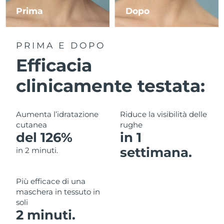
Prima
Dopo
RAS di Macao
Consegna stimata
8/12/26
PRIMA E DOPO
Malaysia
Consegna stimata
8/13/26
Efficacia
Malta
Consegna stimata
8/10/26
clinicamente testata:
Messico
Consegna stimata
8/14/26
Aumenta l’idratazione
Riduce la visibilità delle
Monaco
Consegna stimata
8/11/26
cutanea
rughe
del 126%
in 1
Paesi Bassi
Consegna stimata
8/10/26
settimana.
in 2 minuti.
Nuova Zelanda
Consegna stimata
8/10/26
Più efficace di una
Norvegia
Consegna stimata
8/10/26
maschera in tessuto in
soli
Oman
Consegna stimata
8/13/26
2 minuti.