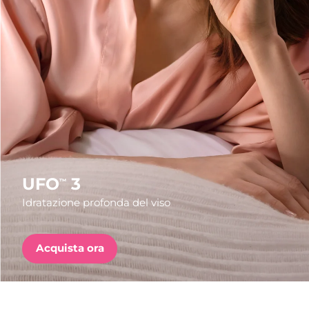
Paese di spedizione
Stati Uniti
Consegna stimata
11/08/2026
FAQ™ Dual LED Panel
Regno Unito
Consegna stimata
10/08/2026
POPOLARE
Spagna
Consegna stimata
10/08/2026
Australia
Consegna stimata
13/08/2026
Francia
Consegna stimata
10/08/2026
UFO
3
™
Offerte speciali
Bestseller
Idratazione profonda del viso
Germania
Consegna stimata
10/08/2026
Canada
Consegna stimata
14/08/2026
Acquista ora
Terapia a luce rossa
Australia
Consegna stimata
13/08/2026