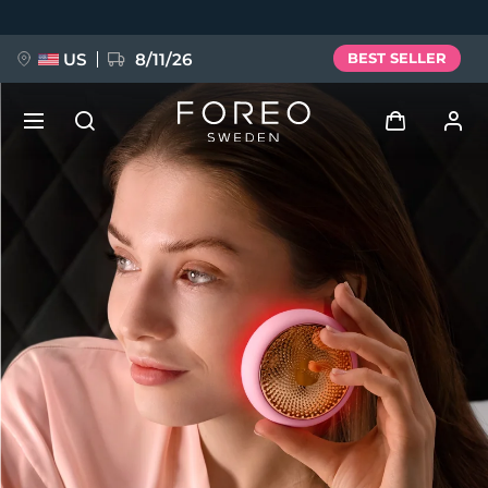
Salta
al
contenuto
principale
US
8/11/26
BEST SELLER
NUOVO
Accedi
Lingua
BREAKING NEWS
Profilo utente
English
Deutsch
Español
I miei dispositivi
FAQ™ Pure Beauty-Tech Elixir
Français
Italiano
Português
I miei ordini
Polski
Svenska
Русский
Türkçe
简体中文
繁體中文
I miei indirizzi
issa™ Teeth Whitening Set
I miei abbonamenti