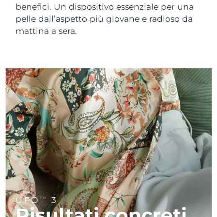
FAQ™ 101
FAQ™ 201
LUNA™ 4 mini
Skincare rassodante
benefici. Un dispositivo essenziale per una
NEW
Cina
issa™ 4 smile
Consegna stimata
10/08/2026
UFO™ 3 mini
Clinical anti-aging
LED mask
For young skin, T-zone
Premium anti-aging skincare
pelle dall’aspetto più giovane e radioso da
Hybrid silicone sonic toothbrush
Red light therapy device for young skin
mattina a sera.
Ringiovanimento
Colombia
Consegna stimata
14/08/2026
Ricrescita dei capelli
della pelle
FAQ™ 102
FAQ™ 202
LUNA™ 4 go
Dispositivi BEAR™
Croazia
Consegna stimata
10/08/2026
FAQ™ 301
FAQ™ 501
issa™ 4 baby
UFO™ 3 go
Advanced clinical anti-aging
LED mask
For travel or gym bag
All premium facelift devices
NEW
LED hair strengthening scalp massager
Full-Spectrum Red Light Therapy
For ages 0-3
Portable red light therapy
Cipro
Consegna stimata
11/08/2026
FAQ™ 103
FAQ™ 211
Skincare LUNA™
Integratori
Cechia
Consegna stimata
10/08/2026
FAQ™ Scalp Serum
FAQ™ 502
issa™ Teeth Whitening Set
Maschere
Luxurious clinical anti-aging set
Anti-aging neck & décolleté LED mask
Premium cleansers & balm
Scalp recovery probiotic serum
Full-Spectrum Red Light Therapy
Dual LED + sonic device & 18% PAP gel
Rejuvenation & hydration
Danimarca
Consegna stimata
10/08/2026
TRATTAMENTI SPECIALI
FAQ™ P1 Primer
FAQ™ 221
Estonia
Dispositivi LUNA™
Consegna stimata
10/08/2026
Skincare FAQ™
Dispositivi ISSA™
Dispositivi UFO™
Manuka honey primer
Anti-aging LED hand mask
FAQ™ Red Light Serum
All facial cleansing devices
All FAQ™ skincare
Finlandia
Consegna stimata
10/08/2026
All silicone sonic toothbrushes
All deep facial hydration devices
Epilazione
Cura del corpo
Francia
Consegna stimata
10/08/2026
Skincare FAQ™
Skincare FAQ™
UFO
3
TM
PEACH™ 2 Pro Max
BEAR™ 2 body
FAQ™ prodotti
FAQ™ skincare
Risultati concreti
All FAQ™ skincare
All FAQ™ skincare