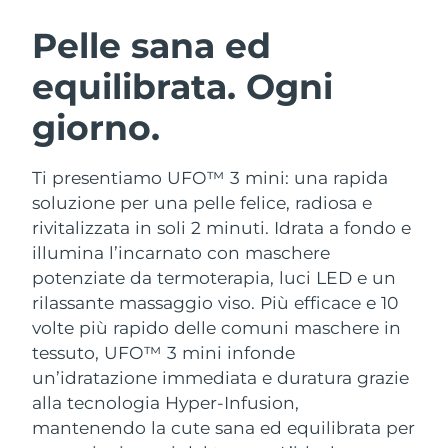
ROUTINE BEAUTY SVEDESI
Austria
Consegna stimata
8/10/26
Pelle sana ed
equilibrata. Ogni
Bahrein
Consegna stimata
8/11/26
giorno.
Detersione viso
Lifting viso
Belgio
Consegna stimata
8/10/26
LUNA™ 4 pacchetto
BEAR™ 2 pacchetto
Bermuda
Consegna stimata
8/16/26
Ti presentiamo UFO™ 3 mini: una rapida
Anti-aging massage
Microcurrent toning
soluzione per una pelle felice, radiosa e
Bosnia ed
rivitalizzata in soli 2 minuti. Idrata a fondo e
Consegna stimata
8/13/26
Idratazione
Igiene orale
Erzegovina
illumina l’incarnato con maschere
LUNA™ 4 Plus
BEAR™ 2 go
UFO™ 3 pacchetto
issa™ 4
potenziate da termoterapia, luci LED e un
Massage, LED heating
Microcurrent toning on-the-go
Brunei
Consegna stimata
8/15/26
TRATTAMENTI ANTI-AGE FAQ™
rilassante massaggio viso.
Più efficace e 10
Deep facial hydration
Hybrid silicone sonic toothbrush
volte più rapido delle comuni maschere in
Bulgaria
Consegna stimata
8/10/26
NEW
tessuto, UFO™ 3 mini infonde
LUNA™ 4 Men
BEAR™ 2 eyes & lips
UFO™ 3 LED
issa™ 4 plus
un’idratazione immediata e duratura grazie
Canada
For men, anti-aging massage
Microcurrent line smoothing device
Consegna stimata
8/14/26
Near-infrared and red light therapy
alla tecnologia Hyper-Infusion,
Smart hybrid silicone sonic toothbrush
device
Anti-age
Trattamenti LED
mantenendo la cute sana ed equilibrata per
Cile
Consegna stimata
8/14/26