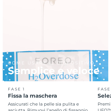
COME USARE IL DISPOSITIVO
Semplice e veloce
FASE 1
FASE
Fissa la maschera
Sele
Assicurati che la pelle sia pulita e
Premi 
asciutta. Rimuovi l’anello di fissaggio
UFO™ 