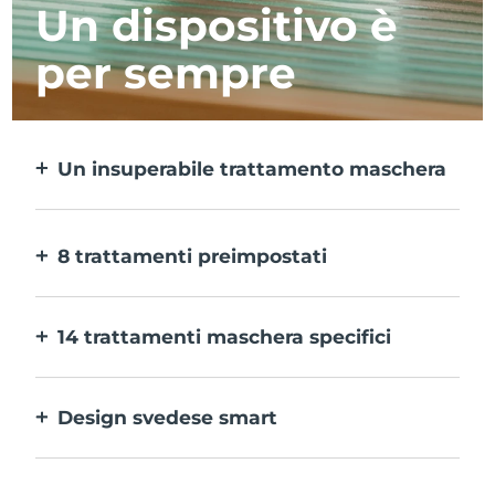
Un dispositivo è
per sempre
Un insuperabile trattamento maschera
Più efficace di una maschera in tessuto e 10
volte più rapido.
8 trattamenti preimpostati
Ti basta un pulsante per provarli. E con
l’app puoi regolare il trattamento in base
14 trattamenti maschera specifici
alle tue preferenze.
La perfetta combinazione delle varie
tecnologie per potenziare al massimo gli
Design svedese smart
ingredienti della maschera.
100% impermeabile e ultraigienico. Fino a
40 minuti di utilizzo per carica USB.