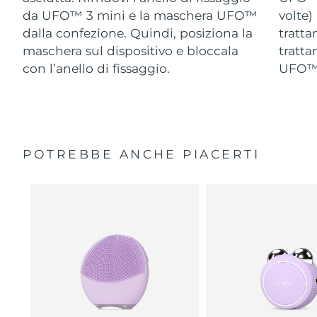
da UFO™ 3 mini e la maschera UFO™
volte)
dalla confezione. Quindi, posiziona la
tratta
maschera sul dispositivo e bloccala
tratta
con l’anello di fissaggio.
UFO™ 
POTREBBE ANCHE PIACERTI