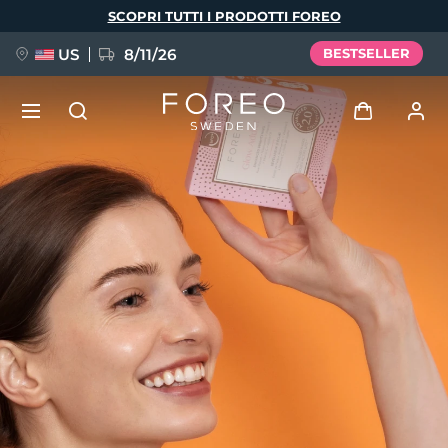
Salta
SCOPRI TUTTI I PRODOTTI FOREO
al
contenuto
principale
US
8/11/26
BESTSELLER
NUOVO
Accedi
Lingua
BREAKING NEWS
Profilo utente
English
Deutsch
Español
I miei dispositivi
FAQ™ Pure Beauty-Tech Elixir
Français
Italiano
Português
I miei ordini
Polski
Svenska
Русский
Türkçe
简体中文
繁體中文
I miei indirizzi
issa™ Teeth Whitening Set
I miei abbonamenti