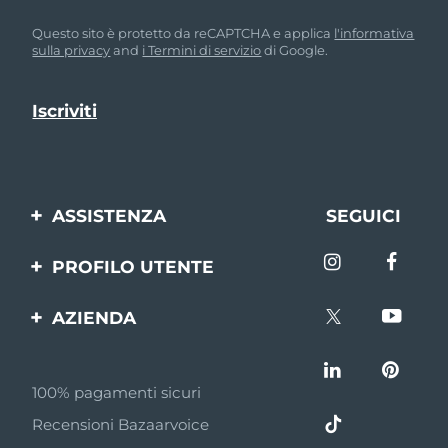
Questo sito è protetto da reCAPTCHA e applica
l'informativa
sulla privacy
and
i Termini di servizio
di Google.
ASSISTENZA
SEGUICI
Contattaci
PROFILO UTENTE
Ordini e spedizioni
Registrazione del
AZIENDA
prodotto
Garanzia e resi
FOREO
Aiuto
FAQ
100% pagamenti sicuri
Affiliazione
Informazioni sulla
Recensioni Bazaarvoice
batteria
Notizie di affiliazione