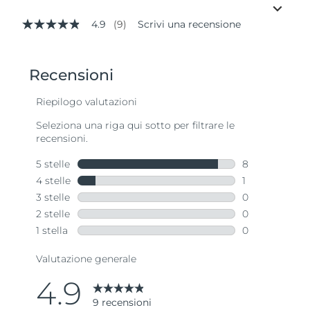
4.9
(9)
Scrivi una recensione
4.9
stelle
su
5
,
valore
di
valutazione
medio.
Read
9
Reviews.
Stesso
link
alla
pagina.