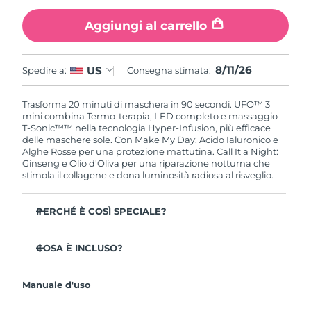
Aggiungi al carrello
Slovacchia
Consegna stimata
8/10/26
Slovenia
Consegna stimata
8/10/26
8/11/26
US
Spedire a:
Consegna stimata:
Sudafrica
Consegna stimata
8/18/26
Trasforma 20 minuti di maschera in 90 secondi. UFO™ 3
mini combina Termo-terapia, LED completo e massaggio
Corea del Sud
Consegna stimata
8/12/26
T-Sonic™™ nella tecnologia Hyper-Infusion, più efficace
delle maschere sole. Con Make My Day: Acido Ialuronico e
Alghe Rosse per una protezione mattutina. Call It a Night:
Spagna
Consegna stimata
8/10/26
Ginseng e Olio d'Oliva per una riparazione notturna che
stimola il collagene e dona luminosità radiosa al risveglio.
Svezia
Consegna stimata
8/10/26
PERCHÉ È COSÌ SPECIALE?
Svizzera
Consegna stimata
8/10/26
Clinicamente provato: aumenta l'idratazione del 126 %
in 2 minuti e riduce le rughe in 1 settimana.
COSA È INCLUSO?
Taiwan
Consegna stimata
8/15/26
LED a spettro completo con 8 colori inclusa la luce rossa,
UFO™ 3 mini
che stimola il collagene per una pelle più soda.
Manuale d'uso
Thailandia
7 x Make My Day Mask and 7 x Call It a Night Mask
Consegna stimata
8/14/26
La Termo-terapia apre i pori mentre il massaggio T-
Sonic™ spinge gli ingredienti in profondità nella pelle.
Cavo di ricarica USB