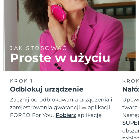
JAK STOSOWAĆ
Proste w użyciu
KROK 1
KROK
Odblokuj urządzenie
Nałó
Zacznij od odblokowania urządzenia i
Upewn
zarejestrowania gwarancji w aplikacji
twarz 
FOREO For You.
Pobierz
aplikację.
Nastę
SUPE
obszar
zabie