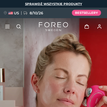
Przejdź
SPRAWDŹ WSZYSTKIE PRODUKTY
do
treści
US
8/10/26
BESTSELLERY
NOWOŚĆ
Zaloguj
Język
BREAKING NEWS
Profil użytkownika
English
Deutsch
Español
Moje urządzenia
FAQ™ Pure Beauty-Tech Elixir
Français
Italiano
Português
Moje zamówienia
Polski
Svenska
Русский
Türkçe
简体中文
繁體中文
Moje adresy
issa™ Teeth Whitening Set
Moje subskrypcje