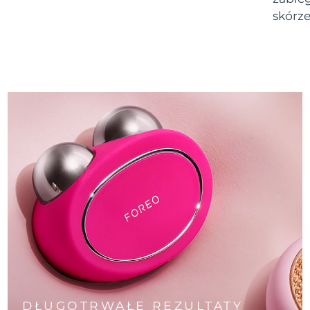
skórze
DŁUGOTRWAŁE REZULTATY