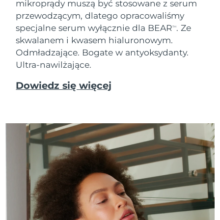
mikroprądy muszą być stosowane z serum
Oczekiwany czas dostawy
przewodzącym, dlatego opracowaliśmy
Tajlandia
8/13/26
specjalne serum wyłącznie dla BEAR
. Ze
TM
skwalanem i kwasem hialuronowym.
Oczekiwany czas dostawy
Turcja
8/10/26
Odmładzające. Bogate w antyoksydanty.
Ultra-nawilżające.
Zjednoczone Emiraty
Oczekiwany czas dostawy
Arabskie
8/10/26
Dowiedz się więcej
Oczekiwany czas dostawy
Wielka Brytania
8/9/26
Oczekiwany czas dostawy
Stany Zjednoczone
8/10/26
Oczekiwany czas dostawy
Uzbekistan
8/14/26
Oczekiwany czas dostawy
Wietnam
8/15/26