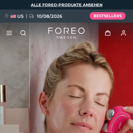
Direkt
ALLE FOREO-PRODUKTE ANSEHEN
zum
Inhalt
US
10/08/2026
BESTSELLERS
NEU
Anmelden
Sprache
BREAKING NEWS
Benutzerkonto
English
Deutsch
Español
Meine Geräte
FAQ™ Pure Beauty-Tech Elixir
Français
Italiano
Português
Meine Bestellungen
Polski
Svenska
Русский
Türkçe
简体中文
繁體中文
Meine Adressen
issa™ Teeth Whitening Set
Meine Abonnements