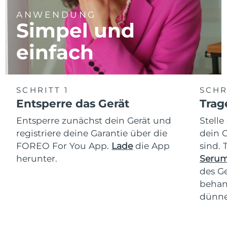
ANWENDUNG
Simpel und
einfach
SCHRITT 1
SCHR
Entsperre das Gerät
Trag
Entsperre zunächst dein Gerät und
Stelle
registriere deine Garantie über die
dein 
FOREO For You App.
Lade
die App
sind.
herunter.
Serum
des Ge
behan
dünne