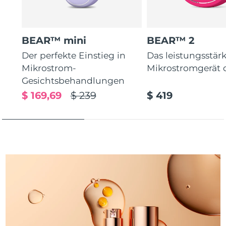
Taiwan
Erwartete Lieferung
8/13/26
Thailand
Erwartete Lieferung
8/12/26
BEAR™ mini
BEAR™ 2
Türkei
Erwartete Lieferung
8/9/26
Der perfekte Einstieg in
Das leistungsstär
Mikrostrom-
Mikrostromgerät 
Vereinigte Arabische
Gesichtsbehandlungen
Erwartete Lieferung
8/9/26
Emirate
$ 169,69
$ 239
$ 419
Vereinigtes
Erwartete Lieferung
8/8/26
Königreich
Vereinigte Staaten
Erwartete Lieferung
8/9/26
Usbekistan
Erwartete Lieferung
8/13/26
Vietnam
Erwartete Lieferung
8/14/26