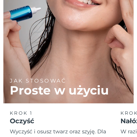
JAK STOSOWAĆ
Proste w użyciu
KROK 1
KROK
Oczyść
Nałó
Wyczyść i osusz twarz oraz szyję. Dla
W raz