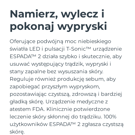
SZWEDZKI RUTYNA PIELĘGNACJI
URODY
Namierz, wylecz i
pokonaj wypryski
Oczekiwany czas dostawy
Australia
8/11/26
Oczekiwany czas dostawy
Oferujące podwójną moc niebieskiego
Oczyszczanie twarzy
Lifting twarzy
Austria
8/8/26
światła LED i pulsacji T-Sonic™ urządzenie
LUNA™ 4 zestaw
BEAR™ 2 zestaw
ESPADA™ 2 działa szybko i skutecznie, aby
Oczekiwany czas dostawy
Bahrajn
Anti-aging massage
Microcurrent toning
usuwać występujący trądzik, wypryski i
8/9/26
stany zapalne bez wysuszania skóry.
Pielęgnacja jamy
Oczekiwany czas dostawy
Nawilżenie
ustnej
Reguluje również produkcję sebum, aby
Belgia
8/8/26
LUNA™ 4 Plus
BEAR™ 2 go
zapobiegać przyszłym wypryskom,
UFO™ 3 zestaw
issa™ 4
Massage, LED heating
Microcurrent toning on-the-go
pozostawiając czystszą, zdrowszą i bardziej
Oczekiwany czas dostawy
FAQ™ ZABIEG ANTI-AGING
Bermudy
Deep facial hydration
Hybrid silicone sonic toothbrush
8/14/26
gładką skórę.
Urządzenie medyczne z
atestem FDA. Klinicznie potwierdzone
NEW
Bośnia i
LUNA™ 4 Men
BEAR™ 2 eyes & lips
Oczekiwany czas dostawy
leczenie skóry skłonnej do trądziku. 100%
UFO™ 3 LED
Hercegowina
8/11/26
issa™ 4 plus
For men, anti-aging massage
Microcurrent line smoothing device
użytkowników ESPADA™ 2 zgłasza czystszą
Near-infrared and red light therapy
Smart hybrid silicone sonic toothbrush
skórę.
device
Anti-aging
Zabiegi LED
Oczekiwany czas dostawy