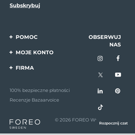
POMOC
OBSERWUJ
NAS
Kontakt
MOJE KONTO
Zamówienia & Wysyłka
Rejestracja produktu
FIRMA
Gwarancja & Zwroty
Pomoc
O nas
Pytania i odpowiedzi
100% bezpieczne płatności
Program partnerski
Informacje o baterii
Recenzje Bazaarvoice
Wiadomości
partnerskie
© 2026 FOREO Wszelkie prawa
MYSA
Rozpocznij czat
zastrzeżone
Dystrybutorzy