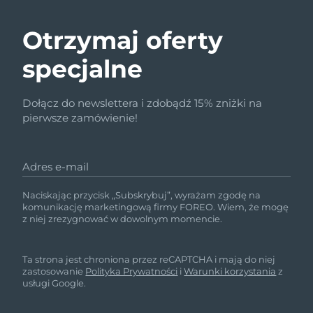
Otrzymaj oferty
specjalne
Dołącz do newslettera i zdobądź 15% zniżki na
pierwsze zamówienie!
Adres e-mail
Naciskając przycisk „Subskrybuj”, wyrażam zgodę na
komunikację marketingową firmy FOREO. Wiem, że mogę
z niej zrezygnować w dowolnym momencie.
Ta strona jest chroniona przez reCAPTCHA i mają do niej
zastosowanie
Polityka Prywatności
i
Warunki korzystania
z
usługi Google.