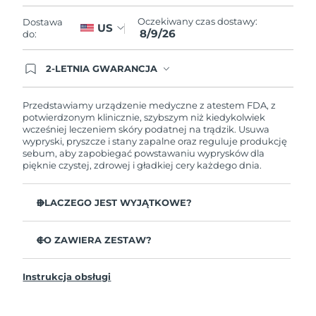
Oczekiwany czas dostawy
Liban
8/9/26
Oczekiwany czas dostawy:
Dostawa
US
8/9/26
do:
Oczekiwany czas dostawy
Litwa
8/8/26
2-LETNIA GWARANCJA
Dzisiejsze zamówienie uprawnia do korzystania z
Oczekiwany czas dostawy
pełnej gwarancji FOREO. Oznacza to, że w
Luksemburg
8/8/26
przypadku wystąpienia problemów w ciągu 2 lat
Przedstawiamy urządzenie medyczne z atestem FDA, z
od zakupu, FOREO bezpłatnie wymieni produkt.
potwierdzonym klinicznie, szybszym niż kiedykolwiek
wcześniej leczeniem skóry podatnej na trądzik. Usuwa
Oczekiwany czas dostawy
SRA Makau (Chiny)
wypryski, pryszcze i stany zapalne oraz reguluje produkcję
8/10/26
sebum, aby zapobiegać powstawaniu wyprysków dla
pięknie czystej, zdrowej i gładkiej cery każdego dnia.
Oczekiwany czas dostawy
Malezja
8/11/26
DLACZEGO JEST WYJĄTKOWE?
Oczekiwany czas dostawy
Malta
3 z 4 użytkowników zgłasza widoczne wyniki już po 1.
8/8/26
użyciu.
CO ZAWIERA ZESTAW?
100% użytkowników zgłasza czystszą skórę.
Oczekiwany czas dostawy
ESPADA™ 2
Meksyk
8/12/26
4 z 5 użytkowników zgłasza mniej wyprysków.
Instrukcja obsługi
Kabel ładujący USB
Zabieg na każdy punkt trwa jedyne 30 sekund.
Przewodnik „Szybki start”
Oczekiwany czas dostawy
Monako
Antybakteryjny silikon powstrzymuje roznoszenie
8/9/26