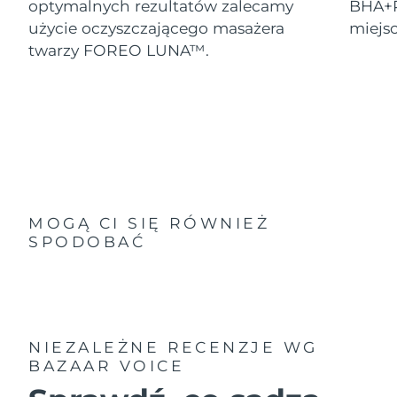
optymalnych rezultatów zalecamy
BHA+P
użycie oczyszczającego masażera
miejs
twarzy FOREO LUNA™.
MOGĄ CI SIĘ RÓWNIEŻ
SPODOBAĆ
NIEZALEŻNE RECENZJE
WG
BAZAAR VOICE