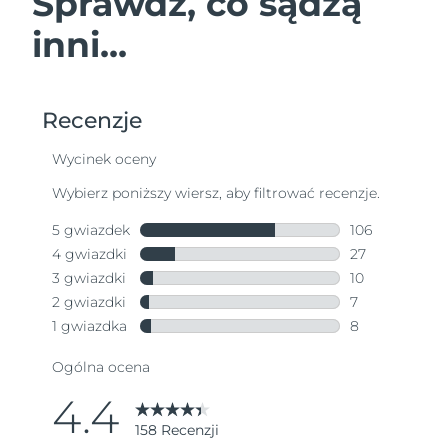
Sprawdź, co sądzą
inni...