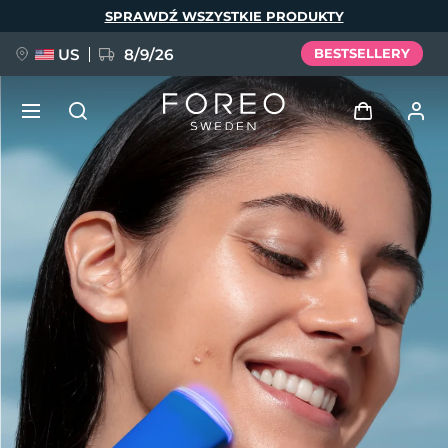
Przejdź
SPRAWDŹ WSZYSTKIE PRODUKTY
do
treści
US
8/9/26
BESTSELLERY
NOWOŚĆ
Zaloguj
Język
BREAKING NEWS
Profil użytkownika
English
Deutsch
Español
Moje urządzenia
FAQ™ Pure Beauty-Tech Elixir
Français
Italiano
Português
Moje zamówienia
Polski
Svenska
Русский
Türkçe
简体中文
繁體中文
Moje adresy
issa™ Teeth Whitening Set
Moje subskrypcje