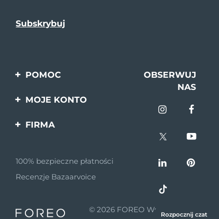
POMOC
OBSERWUJ
NAS
Kontakt
MOJE KONTO
Zamówienia & Wysyłka
Rejestracja produktu
FIRMA
Gwarancja & Zwroty
Pomoc
O nas
Pytania i odpowiedzi
100% bezpieczne płatności
Program partnerski
Informacje o baterii
Recenzje Bazaarvoice
Wiadomości
partnerskie
© 2026 FOREO Wszelkie prawa
MYSA
Rozpocznij czat