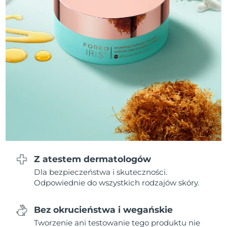
Oczekiwany czas dostawy
Liban
8/10/26
Oczekiwany czas dostawy
Litwa
8/9/26
Oczekiwany czas dostawy
Luksemburg
8/9/26
Oczekiwany czas dostawy
SRA Makau (Chiny)
8/11/26
Oczekiwany czas dostawy
Malezja
8/12/26
Oczekiwany czas dostawy
Z atestem dermatologów
Malta
8/9/26
Dla bezpieczeństwa i skuteczności.
Odpowiednie do wszystkich rodzajów skóry.
Oczekiwany czas dostawy
Meksyk
8/13/26
Bez okrucieństwa i wegańskie
Oczekiwany czas dostawy
Monako
Tworzenie ani testowanie tego produktu nie
8/10/26