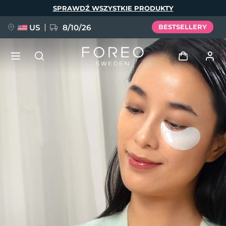
Przejdź
SPRAWDŹ WSZYSTKIE PRODUKTY
do
treści
US
8/10/26
BESTSELLERY
NOWOŚĆ
Zaloguj
Język
BREAKING NEWS
Profil użytkownika
English
Deutsch
Español
Moje urządzenia
FAQ™ Pure Beauty-Tech Elixir
Français
Italiano
Português
Moje zamówienia
Polski
Svenska
Русский
Türkçe
简体中文
繁體中文
Moje adresy
issa™ Teeth Whitening Set
Moje subskrypcje