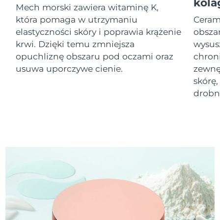
kola
Mech morski zawiera witaminę K,
która pomaga w utrzymaniu
Oczekiwany czas dostawy
Ceram
Izrael
8/13/26
elastyczności skóry i poprawia krążenie
obszar
krwi. Dzięki temu zmniejsza
wysus
Oczekiwany czas dostawy
Włochy
opuchliznę obszaru pod oczami oraz
chron
8/9/26
usuwa uporczywe cienie.
zewnę
Oczekiwany czas dostawy
skórę,
Japonia
8/12/26
drobne
Oczekiwany czas dostawy
Jersey
8/14/26
Oczekiwany czas dostawy
Kazachstan
8/11/26
Oczekiwany czas dostawy
Kuwejt
8/9/26
Oczekiwany czas dostawy
Łotwa
8/9/26