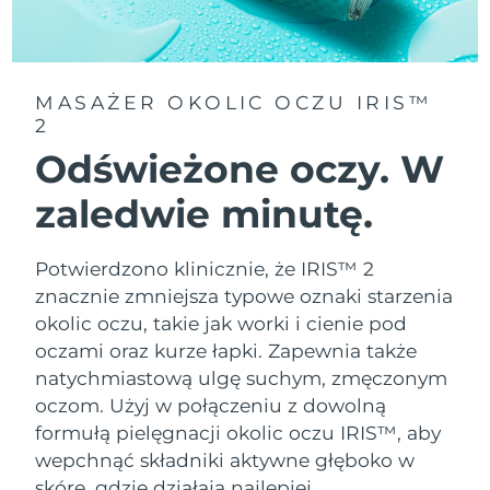
Oczekiwany czas dostawy
Tajlandia
8/13/26
Oczekiwany czas dostawy
Turcja
MASAŻER OKOLIC OCZU IRIS™
8/10/26
2
Odświeżone oczy. W
Zjednoczone Emiraty
Oczekiwany czas dostawy
Arabskie
8/10/26
zaledwie minutę.
Oczekiwany czas dostawy
Wielka Brytania
8/9/26
Potwierdzono klinicznie, że IRIS™ 2
znacznie zmniejsza typowe oznaki starzenia
Oczekiwany czas dostawy
Stany Zjednoczone
8/10/26
okolic oczu, takie jak worki i cienie pod
oczami oraz kurze łapki. Zapewnia także
Oczekiwany czas dostawy
Uzbekistan
natychmiastową ulgę suchym, zmęczonym
8/14/26
oczom. Użyj w połączeniu z dowolną
Oczekiwany czas dostawy
formułą pielęgnacji okolic oczu IRIS™, aby
Wietnam
8/15/26
wepchnąć składniki aktywne głęboko w
skórę, gdzie działają najlepiej.