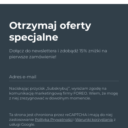
Otrzymaj oferty
specjalne
Dołącz do newslettera i zdobądź 15% zniżki na
pierwsze zamówienie!
Adres e-mail
Naciskając przycisk „Subskrybuj”, wyrażam zgodę na
komunikację marketingową firmy FOREO. Wiem, że mogę
z niej zrezygnować w dowolnym momencie.
Ta strona jest chroniona przez reCAPTCHA i mają do niej
zastosowanie
Polityka Prywatności
i
Warunki korzystania
z
usługi Google.