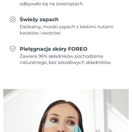
odbywało się na zwierzętach.
Oczekiwany czas dostawy
Holandia
8/9/26
Świeży zapach
Delikatny, morski zapach z lekkimi nutami
Oczekiwany czas dostawy
Nowa Zelandia
kwiatów i owoców.
8/9/26
Oczekiwany czas dostawy
Pielęgnacja skóry FOREO
Norwegia
8/9/26
Zawiera 96% składników pochodzenia
naturalnego, bez szkodliwych składników.
Oczekiwany czas dostawy
Oman
8/12/26
Oczekiwany czas dostawy
Filipiny
8/12/26
Oczekiwany czas dostawy
Polska
8/10/26
Oczekiwany czas dostawy
Portugalia
8/9/26