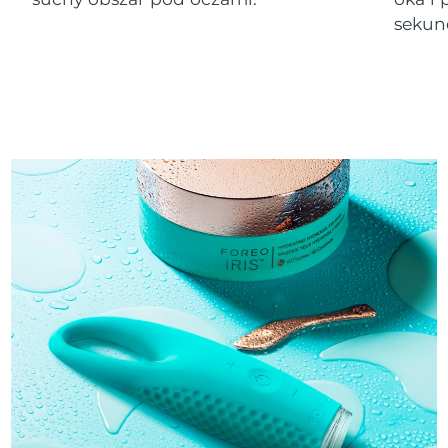
8/9/26
sekun
Oczekiwany czas dostawy
Słowenia
8/9/26
Republika
Oczekiwany czas dostawy
Południowej Afryki
8/17/26
Oczekiwany czas dostawy
Korea Południowa
8/11/26
Oczekiwany czas dostawy
Hiszpania
8/9/26
Oczekiwany czas dostawy
Szwecja
8/9/26
Oczekiwany czas dostawy
Szwajcaria
8/9/26
Oczekiwany czas dostawy
Tajwan
8/14/26