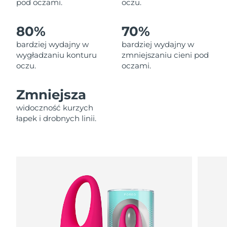
pod oczami.
oczu.
Oczekiwany czas dostawy
Liban
8/12/26
80%
70%
Oczekiwany czas dostawy
Litwa
8/11/26
bardziej wydajny w
bardziej wydajny w
wygładzaniu konturu
zmniejszaniu cieni pod
oczu.
oczami.
Oczekiwany czas dostawy
Luksemburg
8/11/26
Zmniejsza
Oczekiwany czas dostawy
SRA Makau (Chiny)
8/13/26
widoczność kurzych
łapek i drobnych linii.
Oczekiwany czas dostawy
Malezja
8/14/26
Oczekiwany czas dostawy
Malta
8/11/26
Oczekiwany czas dostawy
Meksyk
8/15/26
Oczekiwany czas dostawy
Monako
8/12/26