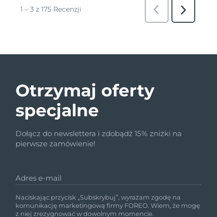
Otrzymaj oferty
specjalne
Dołącz do newslettera i zdobądź 15% zniżki na
pierwsze zamówienie!
Adres e-mail
Naciskając przycisk „Subskrybuj”, wyrażam zgodę na
komunikację marketingową firmy FOREO. Wiem, że mogę
z niej zrezygnować w dowolnym momencie.