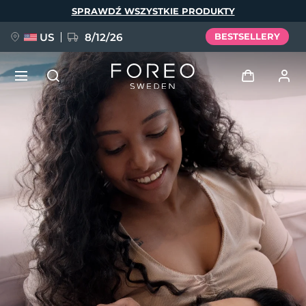
Przejdź
SPRAWDŹ WSZYSTKIE PRODUKTY
do
treści
US
8/12/26
BESTSELLERY
NOWOŚĆ
Zaloguj
Język
BREAKING NEWS
Profil użytkownika
English
Deutsch
Español
Moje urządzenia
FAQ™ Pure Beauty-Tech Elixir
Français
Italiano
Português
Moje zamówienia
Polski
Svenska
Русский
Türkçe
简体中文
繁體中文
Moje adresy
issa™ Teeth Whitening Set
Moje subskrypcje