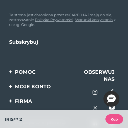
Ta strona jest chroniona przez reCAPTCHA i mają do niej
zastosowanie
Polityka Prywatności
i
Warunki korzystania
z
usługi Google.
POMOC
OBSERWUJ
NAS
Kontakt
MOJE KONTO
Zamówienia & Wysyłka
Rejestracja produktu
FIRMA
Gwarancja & Zwroty
Pomoc
O nas
Pytania i odpowiedzi
IRIS™ 2
Kup
100% bezpieczne płatności
Program partnerski
Informacje o baterii