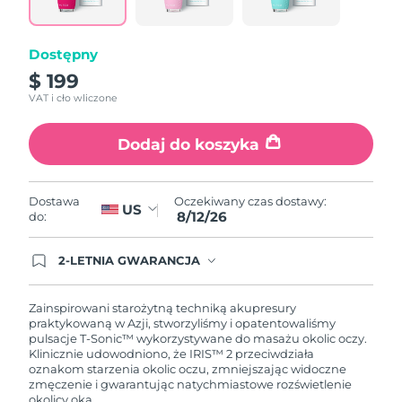
samej
Oczekiwany czas dostawy
Portoryko
strony.
8/13/26
Dostępny
Oczekiwany czas dostawy
Katar
$ 199
8/12/26
VAT i cło wliczone
Oczekiwany czas dostawy
Reunion
8/16/26
Dodaj do koszyka
Oczekiwany czas dostawy
Rumunia
8/11/26
Oczekiwany czas dostawy:
Dostawa
US
8/12/26
do:
Oczekiwany czas dostawy
Rosja
8/19/26
2-LETNIA GWARANCJA
Dzisiejsze zamówienie uprawnia do korzystania z
Oczekiwany czas dostawy
Arabia Saudyjska
pełnej gwarancji FOREO. Oznacza to, że w
8/12/26
przypadku wystąpienia problemów w ciągu 2 lat
Zainspirowani starożytną techniką akupresury
od zakupu, FOREO bezpłatnie wymieni produkt.
praktykowaną w Azji, stworzyliśmy i opatentowaliśmy
Oczekiwany czas dostawy
pulsacje T-Sonic™ wykorzystywane do masażu okolic oczy.
Singapur
8/13/26
Klinicznie udowodniono, że IRIS™ 2 przeciwdziała
oznakom starzenia okolic oczu, zmniejszając widoczne
zmęczenie i gwarantując natychmiastowe rozświetlenie
Oczekiwany czas dostawy
Słowacja
okolicy oka.