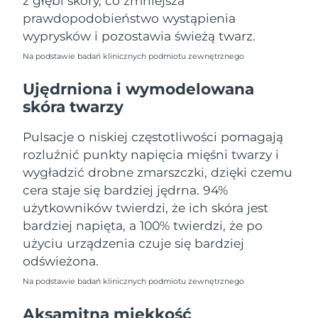
z głębi skóry, co zmniejsza
Oczekiwany czas dostawy
Portoryko
prawdopodobieństwo wystąpienia
8/11/26
wyprysków i pozostawia świeżą twarz.
Oczekiwany czas dostawy
Katar
Na podstawie badań klinicznych podmiotu zewnętrznego
8/10/26
Ujędrniona i wymodelowana
Oczekiwany czas dostawy
Reunion
skóra twarzy
8/14/26
Pulsacje o niskiej częstotliwości pomagają
Oczekiwany czas dostawy
Rumunia
8/9/26
rozluźnić punkty napięcia mięśni twarzy i
wygładzić drobne zmarszczki, dzięki czemu
Oczekiwany czas dostawy
Rosja
cera staje się bardziej jędrna. 94%
8/17/26
użytkowników twierdzi, że ich skóra jest
Oczekiwany czas dostawy
bardziej napięta, a 100% twierdzi, że po
Arabia Saudyjska
8/10/26
użyciu urządzenia czuje się bardziej
odświeżona.
Oczekiwany czas dostawy
Singapur
8/11/26
Na podstawie badań klinicznych podmiotu zewnętrznego
Oczekiwany czas dostawy
Aksamitna miękkość
Słowacja