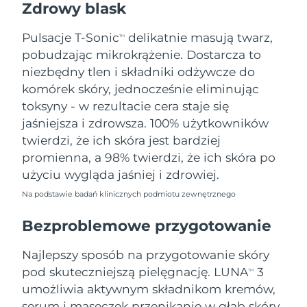
Zdrowy blask
Oczekiwany czas dostawy
Tajlandia
8/13/26
Pulsacje T-Sonic
delikatnie masują twarz,
TM
pobudzając mikrokrążenie. Dostarcza to
Oczekiwany czas dostawy
Turcja
8/10/26
niezbędny tlen i składniki odżywcze do
komórek skóry, jednocześnie eliminując
Zjednoczone Emiraty
Oczekiwany czas dostawy
toksyny - w rezultacie cera staje się
Arabskie
8/10/26
jaśniejsza i zdrowsza. 100% użytkowników
twierdzi, że ich skóra jest bardziej
Oczekiwany czas dostawy
Wielka Brytania
promienna, a 98% twierdzi, że ich skóra po
8/9/26
użyciu wygląda jaśniej i zdrowiej.
Oczekiwany czas dostawy
Stany Zjednoczone
Na podstawie badań klinicznych podmiotu zewnętrznego
8/10/26
Bezproblemowe przygotowanie
Oczekiwany czas dostawy
Uzbekistan
8/14/26
Najlepszy sposób na przygotowanie skóry
Oczekiwany czas dostawy
pod skuteczniejszą pielęgnację. LUNA
3
Wietnam
TM
8/15/26
umożliwia aktywnym składnikom kremów,
serum i maseczek przenikanie w głąb skóry,