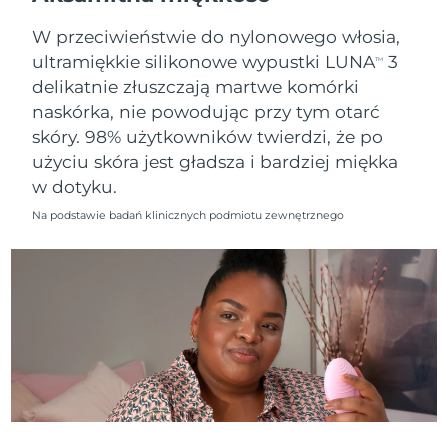
8/9/26
W przeciwieństwie do nylonowego włosia,
Oczekiwany czas dostawy
Słowenia
ultramiękkie silikonowe wypustki LUNA
3
8/9/26
TM
delikatnie złuszczają martwe komórki
Republika
Oczekiwany czas dostawy
naskórka, nie powodując przy tym otarć
Południowej Afryki
8/17/26
skóry. 98% użytkowników twierdzi, że po
użyciu skóra jest gładsza i bardziej miękka
Oczekiwany czas dostawy
Korea Południowa
w dotyku.
8/11/26
Na podstawie badań klinicznych podmiotu zewnętrznego
Oczekiwany czas dostawy
Hiszpania
8/9/26
Oczekiwany czas dostawy
Szwecja
8/9/26
Oczekiwany czas dostawy
Szwajcaria
8/9/26
Oczekiwany czas dostawy
Tajwan
8/14/26