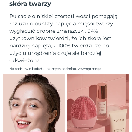
skóra twarzy
Oczekiwany czas dostawy
Liban
8/10/26
Pulsacje o niskiej częstotliwości pomagają
Oczekiwany czas dostawy
Litwa
rozluźnić punkty napięcia mięśni twarzy i
8/9/26
wygładzić drobne zmarszczki. 94%
użytkowników twierdzi, że ich skóra jest
Oczekiwany czas dostawy
Luksemburg
8/9/26
bardziej napięta, a 100% twierdzi, że po
użyciu urządzenia czuje się bardziej
Oczekiwany czas dostawy
SRA Makau (Chiny)
odświeżona.
8/11/26
Na podstawie badań klinicznych podmiotu zewnętrznego
Oczekiwany czas dostawy
Malezja
8/12/26
Oczekiwany czas dostawy
Malta
8/9/26
Oczekiwany czas dostawy
Meksyk
8/13/26
Oczekiwany czas dostawy
Monako
8/10/26