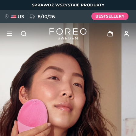
Przejdź
SPRAWDŹ WSZYSTKIE PRODUKTY
do
treści
US
8/10/26
BESTSELLERY
NOWOŚĆ
Zaloguj
Język
BREAKING NEWS
Profil użytkownika
English
Deutsch
Español
Moje urządzenia
FAQ™ Pure Beauty-Tech Elixir
Français
Italiano
Português
Moje zamówienia
Polski
Svenska
Русский
Türkçe
简体中文
繁體中文
Moje adresy
issa™ Teeth Whitening Set
Moje subskrypcje