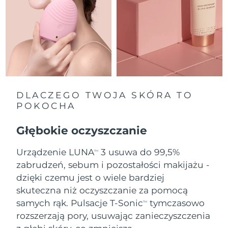
Oczekiwany czas dostawy
Holandia
8/9/26
Oczekiwany czas dostawy
Nowa Zelandia
8/9/26
Oczekiwany czas dostawy
Norwegia
8/9/26
DLACZEGO TWOJA SKÓRA TO
POKOCHA
Oczekiwany czas dostawy
Oman
8/12/26
Głębokie oczyszczanie
Oczekiwany czas dostawy
Filipiny
Urządzenie LUNA
3 usuwa do 99,5%
8/12/26
TM
zabrudzeń, sebum i pozostałości makijażu -
Oczekiwany czas dostawy
dzięki czemu jest o wiele bardziej
Polska
8/10/26
skuteczna niż oczyszczanie za pomocą
samych rąk. Pulsacje T-Sonic
tymczasowo
Oczekiwany czas dostawy
TM
Portugalia
8/9/26
rozszerzają pory, usuwając zanieczyszczenia