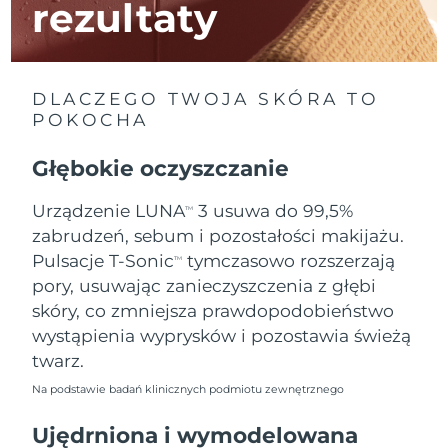
rezultaty
Oczekiwany czas dostawy
Izrael
8/13/26
DLACZEGO TWOJA SKÓRA TO
Oczekiwany czas dostawy
Włochy
8/9/26
POKOCHA
Oczekiwany czas dostawy
Głębokie oczyszczanie
Japonia
8/12/26
Urządzenie LUNA
3 usuwa do 99,5%
TM
Oczekiwany czas dostawy
Jersey
zabrudzeń, sebum i pozostałości makijażu.
8/14/26
Pulsacje T-Sonic
tymczasowo rozszerzają
TM
Oczekiwany czas dostawy
Kazachstan
pory, usuwając zanieczyszczenia z głębi
8/11/26
skóry, co zmniejsza prawdopodobieństwo
wystąpienia wyprysków i pozostawia świeżą
Oczekiwany czas dostawy
Kuwejt
8/9/26
twarz.
Na podstawie badań klinicznych podmiotu zewnętrznego
Oczekiwany czas dostawy
Łotwa
8/9/26
Ujędrniona i wymodelowana