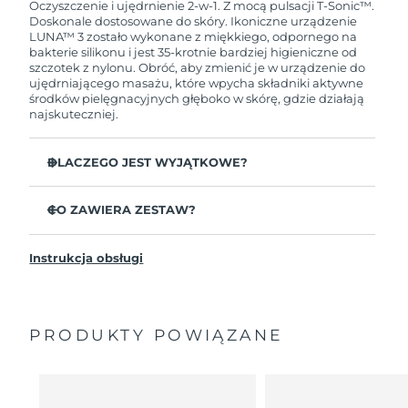
przypadku wystąpienia problemów w ciągu 2 lat
Oczyszczenie i ujędrnienie 2-w-1. Z mocą pulsacji T-Sonic™.
od zakupu, FOREO bezpłatnie wymieni produkt.
Doskonale dostosowane do skóry. Ikoniczne urządzenie
LUNA™ 3 zostało wykonane z miękkiego, odpornego na
bakterie silikonu i jest 35-krotnie bardziej higieniczne od
szczotek z nylonu. Obróć, aby zmienić je w urządzenie do
ujędrniającego masażu, które wpycha składniki aktywne
środków pielęgnacyjnych głęboko w skórę, gdzie działają
najskuteczniej.
DLACZEGO JEST WYJĄTKOWE?
Udowodniono klinicznie, że usuwa 99,5%
zanieczyszczeń, sebum i pozostałości makijażu.
CO ZAWIERA ZESTAW?
Usuń zalegające głęboko w porach nieczystości,
LUNA
3
™
zmniejszając prawdopodobieństwo wyprysków.
Instrukcja obsługi
Kabel ładujący USB
Wygładza drobne linie i odpręża miejsca napięcia
mięśni twarzy.
Saszetka
Masuje twarz, aby zwiększyć mikrokrążenie dla
Przewodnik „Szybki start”
jaśniejszej, zdrowszej cery.
PRODUKTY POWIĄZANE
Ogólna instrukcja
Ultramiękkie wypustki z silikonu delikatnie usuwają
2-letnia gwarancja (Hiszpania, Portugalia, Szwecja: 3-
martwy naskórek bez ścierania.
letnia gwarancja)
16 intensywności, ergonomiczny i lekki design z
instrukcjami zabiegów w aplikacji.