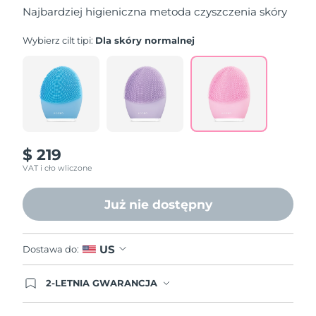
gwiazdek,
Najbardziej higieniczna metoda czyszczenia skóry
średnia
wartość
oceny.
Wybierz cilt tipi:
Dla skóry normalnej
Read
840
Reviews.
Łącze
do
tej
samej
strony.
$ 219
VAT i cło wliczone
Już nie dostępny
US
Dostawa do:
2-LETNIA GWARANCJA
Dzisiejsze zamówienie uprawnia do korzystania z
pełnej gwarancji FOREO. Oznacza to, że w