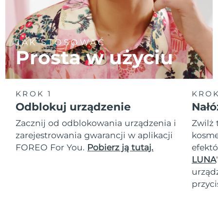
JAK STOSOWAĆ
Prosta w użyciu
KROK 1
KROK
Odblokuj urządzenie
Nałó
Zacznij od odblokowania urządzenia i
Zwilż 
zarejestrowania gwarancji w aplikacji
kosmet
FOREO For You.
Pobierz ją tutaj.
efektó
LUNA
T
urząd
przyci