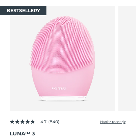
BESTSELLERY
4.7
(840)
Napisz recenzję
4.7
z
LUNA™ 3
5