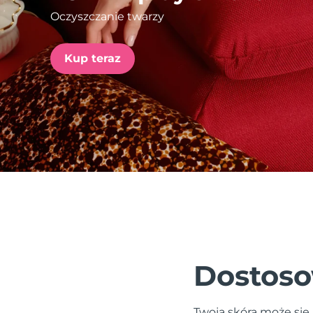
Oczyszczanie twarzy
issa™ Teeth Whitening Set
Kup teraz
FAQ™ Dual LED Panel
POPULARNY
Specjalne oferty
Bestsellery
Dostoso
Twoja skóra może się 