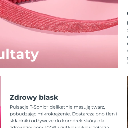
ltaty
Zdrowy blask
Pulsacje T-Sonic
delikatnie masują twarz,
TM
pobudzając mikrokrążenie. Dostarcza ono tlen i
składniki odżywcze do komórek skóry dla
zdrowszej cery. 100% użytkowników zgłasza