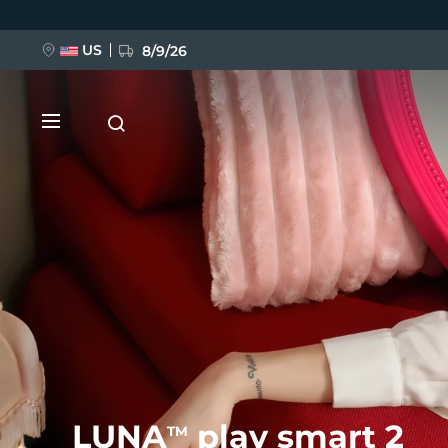
Przejdź
do
treści
US
8/9/26
NOWOŚĆ
BREAKING NEWS
FAQ™ Pure Beauty-Tech Elixir
LUNA
play smart 2
TM