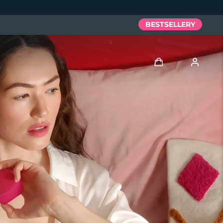
BESTSELLERY
Zaloguj
Profil użytkownika
Moje urządzenia
Moje zamówienia
Moje adresy
Moje subskrypcje