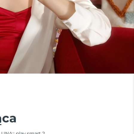
ąca
. LUNA
play smart 2
TM