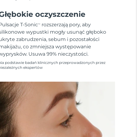
Głębokie oczyszczenie
Pulsacje T-Sonic
rozszerzają pory, aby
TM
silikonowe wypustki mogły usunąć głęboko
ukryte zabrudzenia, sebum i pozostałości
makijażu, co zmniejsza występowanie
wyprysków. Usuwa 99% nieczystości.
Na podstawie badań klinicznych przeprowadzonych przez
niezależnych ekspertów