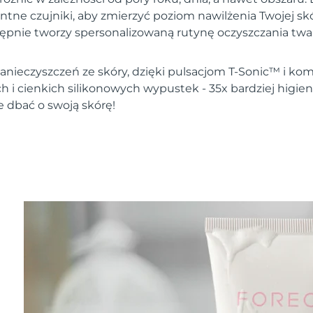
entne czujniki, aby zmierzyć poziom nawilżenia Twojej s
tępnie tworzy spersonalizowaną rutynę oczyszczania twar
nieczyszczeń ze skóry, dzięki pulsacjom T-Sonic™ i komb
h i cienkich silikonowych wypustek - 35x bardziej higie
e dbać o swoją skórę!