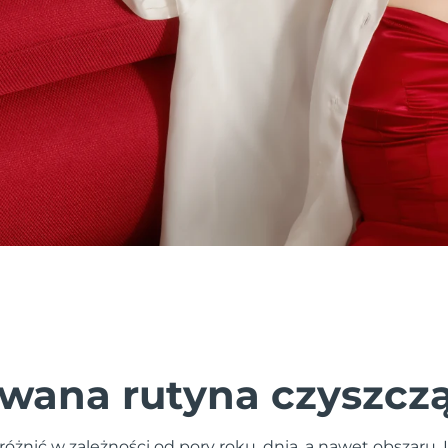
wana rutyna czyszcz
różnić w zależności od pory roku, dnia, a nawet obszaru