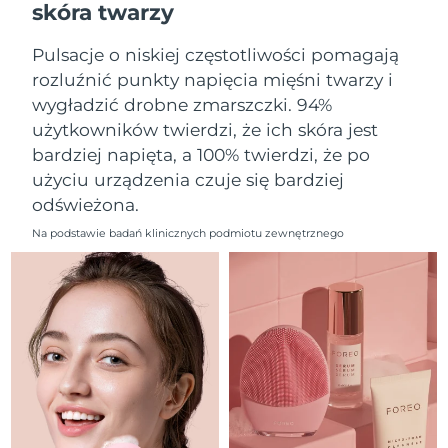
skóra twarzy
Oczekiwany czas dostawy
Liban
8/11/26
Pulsacje o niskiej częstotliwości pomagają
Oczekiwany czas dostawy
Litwa
rozluźnić punkty napięcia mięśni twarzy i
8/10/26
wygładzić drobne zmarszczki. 94%
użytkowników twierdzi, że ich skóra jest
Oczekiwany czas dostawy
Luksemburg
8/10/26
bardziej napięta, a 100% twierdzi, że po
użyciu urządzenia czuje się bardziej
Oczekiwany czas dostawy
SRA Makau (Chiny)
odświeżona.
8/12/26
Na podstawie badań klinicznych podmiotu zewnętrznego
Oczekiwany czas dostawy
Malezja
8/13/26
Oczekiwany czas dostawy
Malta
8/10/26
Oczekiwany czas dostawy
Meksyk
8/14/26
Oczekiwany czas dostawy
Monako
8/11/26