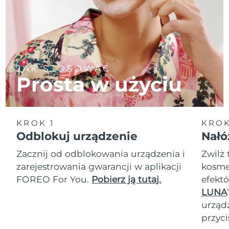
JAK STOSOWAĆ
Prosta w użyciu
KROK 1
KROK
Odblokuj urządzenie
Nałó
Zacznij od odblokowania urządzenia i
Zwilż 
zarejestrowania gwarancji w aplikacji
kosmet
FOREO For You.
Pobierz ją tutaj.
efektó
LUNA
T
urząd
przyci