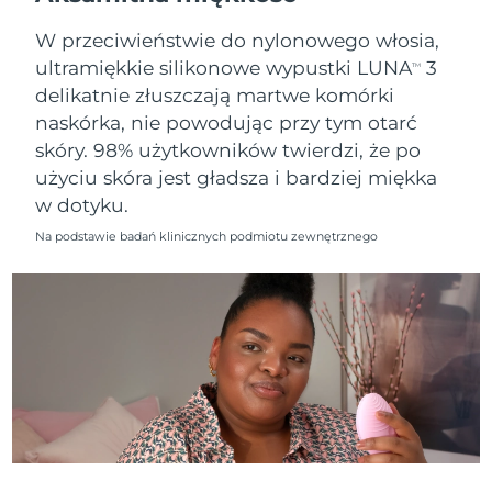
8/10/26
W przeciwieństwie do nylonowego włosia,
Oczekiwany czas dostawy
Słowenia
ultramiękkie silikonowe wypustki LUNA
3
8/10/26
TM
delikatnie złuszczają martwe komórki
Republika
Oczekiwany czas dostawy
naskórka, nie powodując przy tym otarć
Południowej Afryki
8/18/26
skóry. 98% użytkowników twierdzi, że po
użyciu skóra jest gładsza i bardziej miękka
Oczekiwany czas dostawy
Korea Południowa
w dotyku.
8/12/26
Na podstawie badań klinicznych podmiotu zewnętrznego
Oczekiwany czas dostawy
Hiszpania
8/10/26
Oczekiwany czas dostawy
Szwecja
8/10/26
Oczekiwany czas dostawy
Szwajcaria
8/10/26
Oczekiwany czas dostawy
Tajwan
8/15/26