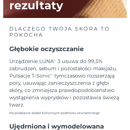
rezultaty
Oczekiwany czas dostawy
Izrael
8/14/26
DLACZEGO TWOJA SKÓRA TO
Oczekiwany czas dostawy
Włochy
8/10/26
POKOCHA
Oczekiwany czas dostawy
Głębokie oczyszczanie
Japonia
8/13/26
Urządzenie LUNA
3 usuwa do 99,5%
TM
Oczekiwany czas dostawy
Jersey
zabrudzeń, sebum i pozostałości makijażu.
8/15/26
Pulsacje T-Sonic
tymczasowo rozszerzają
TM
Oczekiwany czas dostawy
Kazachstan
pory, usuwając zanieczyszczenia z głębi
8/12/26
skóry, co zmniejsza prawdopodobieństwo
wystąpienia wyprysków i pozostawia świeżą
Oczekiwany czas dostawy
Kuwejt
8/10/26
twarz.
Na podstawie badań klinicznych podmiotu zewnętrznego
Oczekiwany czas dostawy
Łotwa
8/10/26
Ujędrniona i wymodelowana