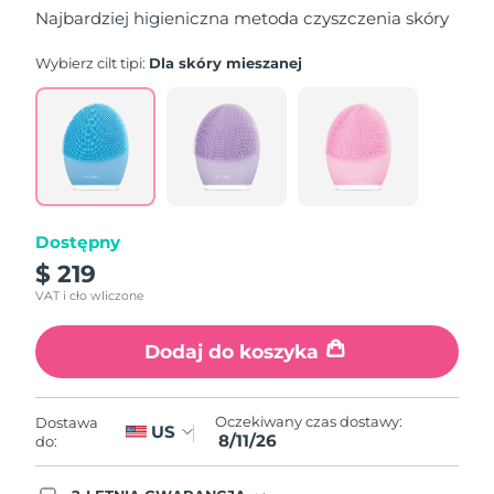
5
Najbardziej higieniczna metoda czyszczenia skóry
stars,
average
rating
Wybierz cilt tipi:
Dla skóry mieszanej
value.
Read
815
Reviews.
Same
page
link.
Dostępny
$ 219
VAT i cło wliczone
Dodaj do koszyka
Oczekiwany czas dostawy:
Dostawa
US
8/11/26
do: