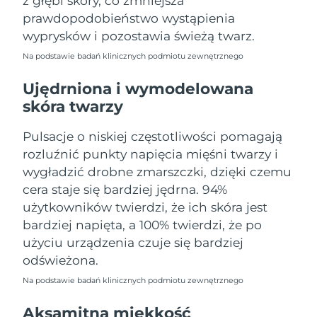
z głębi skóry, co zmniejsza
Oczekiwany czas dostawy
Portoryko
prawdopodobieństwo wystąpienia
8/12/26
wyprysków i pozostawia świeżą twarz.
Oczekiwany czas dostawy
Katar
Na podstawie badań klinicznych podmiotu zewnętrznego
8/11/26
Ujędrniona i wymodelowana
Oczekiwany czas dostawy
Reunion
skóra twarzy
8/15/26
Pulsacje o niskiej częstotliwości pomagają
Oczekiwany czas dostawy
Rumunia
8/10/26
rozluźnić punkty napięcia mięśni twarzy i
wygładzić drobne zmarszczki, dzięki czemu
Oczekiwany czas dostawy
Rosja
cera staje się bardziej jędrna. 94%
8/18/26
użytkowników twierdzi, że ich skóra jest
Oczekiwany czas dostawy
bardziej napięta, a 100% twierdzi, że po
Arabia Saudyjska
8/11/26
użyciu urządzenia czuje się bardziej
odświeżona.
Oczekiwany czas dostawy
Singapur
8/12/26
Na podstawie badań klinicznych podmiotu zewnętrznego
Oczekiwany czas dostawy
Aksamitna miękkość
Słowacja