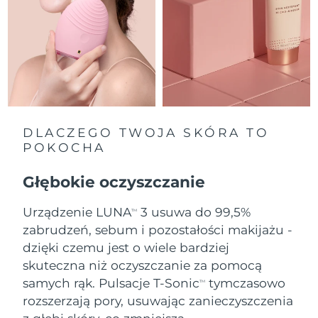
Oczekiwany czas dostawy
Holandia
8/10/26
Oczekiwany czas dostawy
Nowa Zelandia
8/10/26
Oczekiwany czas dostawy
Norwegia
8/10/26
DLACZEGO TWOJA SKÓRA TO
POKOCHA
Oczekiwany czas dostawy
Oman
8/13/26
Głębokie oczyszczanie
Oczekiwany czas dostawy
Filipiny
Urządzenie LUNA
3 usuwa do 99,5%
8/13/26
TM
zabrudzeń, sebum i pozostałości makijażu -
Oczekiwany czas dostawy
dzięki czemu jest o wiele bardziej
Polska
8/11/26
skuteczna niż oczyszczanie za pomocą
samych rąk. Pulsacje T-Sonic
tymczasowo
Oczekiwany czas dostawy
TM
Portugalia
8/10/26
rozszerzają pory, usuwając zanieczyszczenia