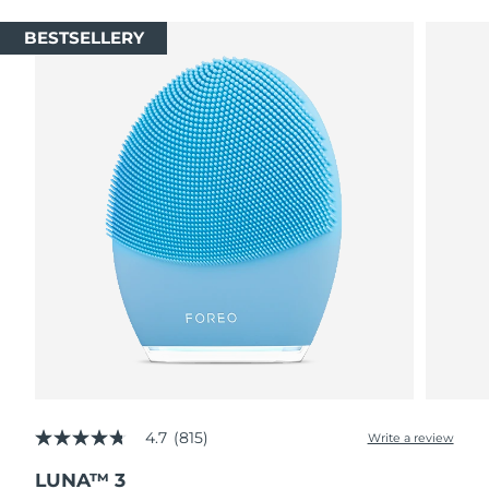
BESTSELLERY
4.7
(815)
Write a review
4.7
out
LUNA™ 3
of