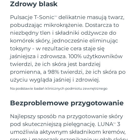
Zdrowy blask
Oczekiwany czas dostawy
Tajlandia
8/14/26
Pulsacje T-Sonic
delikatnie masują twarz,
TM
pobudzając mikrokrążenie. Dostarcza to
Oczekiwany czas dostawy
Turcja
8/11/26
niezbędny tlen i składniki odżywcze do
komórek skóry, jednocześnie eliminując
Zjednoczone Emiraty
Oczekiwany czas dostawy
toksyny - w rezultacie cera staje się
Arabskie
8/11/26
jaśniejsza i zdrowsza. 100% użytkowników
twierdzi, że ich skóra jest bardziej
Oczekiwany czas dostawy
Wielka Brytania
promienna, a 98% twierdzi, że ich skóra po
8/10/26
użyciu wygląda jaśniej i zdrowiej.
Oczekiwany czas dostawy
Stany Zjednoczone
Na podstawie badań klinicznych podmiotu zewnętrznego
8/11/26
Bezproblemowe przygotowanie
Oczekiwany czas dostawy
Uzbekistan
8/15/26
Najlepszy sposób na przygotowanie skóry
Oczekiwany czas dostawy
pod skuteczniejszą pielęgnację. LUNA
3
Wietnam
TM
8/16/26
umożliwia aktywnym składnikom kremów,
serum i maseczek przenikanie w głąb skóry,