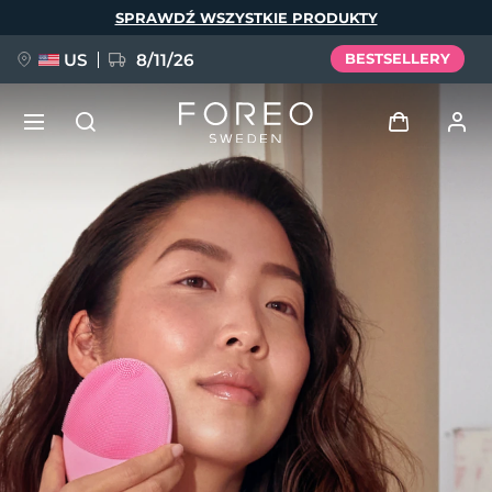
Przejdź
SPRAWDŹ WSZYSTKIE PRODUKTY
do
treści
US
8/11/26
BESTSELLERY
NOWOŚĆ
Zaloguj
Język
BREAKING NEWS
Profil użytkownika
English
Deutsch
Español
Moje urządzenia
FAQ™ Pure Beauty-Tech Elixir
Français
Italiano
Português
Moje zamówienia
Polski
Svenska
Русский
Türkçe
简体中文
繁體中文
Moje adresy
issa™ Teeth Whitening Set
Moje subskrypcje