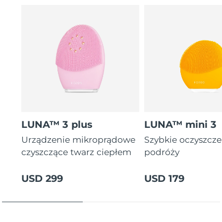
letnia gwarancja)
16 intensywności, ergonomiczny i lekki design z
instrukcjami zabiegów w aplikacji.
LUNA™ 3 plus
LUNA™ mini 3
Urządzenie mikroprądowe
Szybkie oczyszcz
czyszczące twarz ciepłem
podróży
USD 299
USD 179