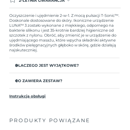
2-LETNIA GWARANCJA
Dzisiejsze zamówienie uprawnia do korzystania z
pełnej gwarancji FOREO. Oznacza to, że w
przypadku wystąpienia problemów w ciągu 2 lat
Oczyszczenie i ujędrnienie 2-w-1. Z mocą pulsacji T-Sonic™.
od zakupu, FOREO bezpłatnie wymieni produkt.
Doskonale dostosowane do skóry. Ikoniczne urządzenie
LUNA™ 3 zostało wykonane z miękkiego, odpornego na
bakterie silikonu i jest 35-krotnie bardziej higieniczne od
szczotek z nylonu. Obróć, aby zmienić je w urządzenie do
ujędrniającego masażu, które wpycha składniki aktywne
środków pielęgnacyjnych głęboko w skórę, gdzie działają
najskuteczniej.
DLACZEGO JEST WYJĄTKOWE?
Udowodniono klinicznie, że usuwa 99,5%
zanieczyszczeń, sebum i pozostałości makijażu.
CO ZAWIERA ZESTAW?
Usuń zalegające głęboko w porach nieczystości,
LUNA
3
™
zmniejszając prawdopodobieństwo wyprysków.
Instrukcja obsługi
Kabel ładujący USB
Wygładza drobne linie i odpręża miejsca napięcia
mięśni twarzy.
Saszetka
Masuje twarz, aby zwiększyć mikrokrążenie dla
Przewodnik „Szybki start”
jaśniejszej, zdrowszej cery.
PRODUKTY POWIĄZANE
Ogólna instrukcja
Ultramiękkie wypustki z silikonu delikatnie usuwają
2-letnia gwarancja (Hiszpania, Portugalia, Szwecja: 3-
martwy naskórek bez ścierania.