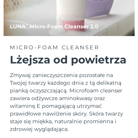
LUNA
Micro-Foam Cleanser 2.0
TM
MICRO-FOAM CLEANSER
Lżejsza od powietrza
Zmywaj zanieczyszczenia pozostałe na
Twojej twarzy każdego dnia z tą delikatną
pianką oczyszczającą. Microfoam cleanser
zawiera odżywcze aminokwasy oraz
witaminę E pomagającą utrzymać
prawidłowe nawilżenie skóry. Skóra twarzy
staje się miękka, naturalnie promienna i
zdrowiej wyglądająca.