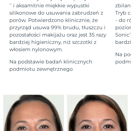
Serum
Gibraltar
All revitalizing eye massagers
issa™ Teeth Whitening Gel
8/13/26
i aksamitnie miękkie wypustki
zbilan
TM
Advanced pore care essentials
For healthy hair
18% PAP
silikonowe do usuwania zabrudzeń z
Tryb c
Kosmetyki
Mężczyźni
Oczekiwany czas dostawy
Grecja
porów. Potwierdzono klinicznie, że
- do r
8/9/26
przyrząd usuwa 99% brudu, tłuszczu i
pozio
pozostałości makijażu oraz jest 35 razy
Sonic
SRA Hongkong
T
Oczekiwany czas dostawy
(Chiny)
8/10/26
bardziej higieniczny, niż szczotki z
bardz
włosiem nylonowym.
Kupuj
Na po
Oczekiwany czas dostawy
Węgry
8/9/26
Na podstawie badań klinicznych
podmi
podmiotu zewnętrznego
Oczekiwany czas dostawy
Islandia
FOREO APP
8/10/26
O NAS
Oczekiwany czas dostawy
Indonezja
8/7/26
Oczekiwany czas dostawy
Irlandia
8/9/26
Oczekiwany czas dostawy
Wyspa Man
8/11/26