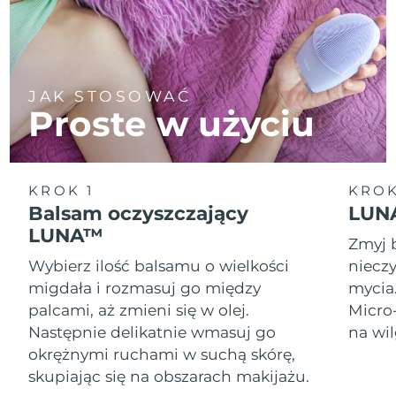
JAK STOSOWAĆ
Proste w użyciu
KROK 1
KROK
Balsam oczyszczający
LUNA
LUNA™
Zmyj 
Wybierz ilość balsamu o wielkości
nieczy
migdała i rozmasuj go między
mycia
palcami, aż zmieni się w olej.
Micro
Następnie delikatnie wmasuj go
na wil
okrężnymi ruchami w suchą skórę,
skupiając się na obszarach makijażu.