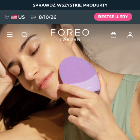
Przejdź
SPRAWDŹ WSZYSTKIE PRODUKTY
do
treści
US
8/10/26
BESTSELLERY
NOWOŚĆ
Zaloguj
Język
BREAKING NEWS
Profil użytkownika
English
Deutsch
Español
Moje urządzenia
FAQ™ Pure Beauty-Tech Elixir
Français
Italiano
Português
Moje zamówienia
Polski
Svenska
Русский
Türkçe
简体中文
繁體中文
Moje adresy
issa™ Teeth Whitening Set
Moje subskrypcje