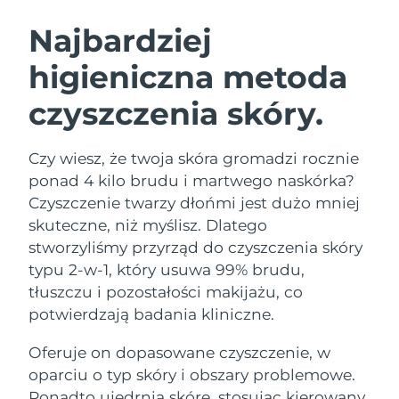
SZWEDZKI RUTYNA PIELĘGNACJI
URODY
Najbardziej
higieniczna metoda
Oczekiwany czas dostawy
Australia
8/12/26
czyszczenia skóry.
Oczekiwany czas dostawy
Oczyszczanie twarzy
Lifting twarzy
Austria
8/9/26
LUNA™ 4 zestaw
BEAR™ 2 zestaw
Czy wiesz, że twoja skóra gromadzi rocznie
Oczekiwany czas dostawy
Bahrajn
ponad 4 kilo brudu i martwego naskórka?
Anti-aging massage
Microcurrent toning
8/10/26
Czyszczenie twarzy dłońmi jest dużo mniej
Pielęgnacja jamy
skuteczne, niż myślisz. Dlatego
Oczekiwany czas dostawy
Nawilżenie
ustnej
Belgia
8/9/26
LUNA™ 4 Plus
BEAR™ 2 go
stworzyliśmy przyrząd do czyszczenia skóry
UFO™ 3 zestaw
issa™ 4
typu 2-w-1, który usuwa 99% brudu,
Massage, LED heating
Microcurrent toning on-the-go
Oczekiwany czas dostawy
FAQ™ ZABIEG ANTI-AGING
Bermudy
Deep facial hydration
Hybrid silicone sonic toothbrush
tłuszczu i pozostałości makijażu, co
8/15/26
potwierdzają badania kliniczne.
NEW
Bośnia i
LUNA™ 4 Men
BEAR™ 2 eyes & lips
Oczekiwany czas dostawy
UFO™ 3 LED
Oferuje on dopasowane czyszczenie, w
Hercegowina
8/12/26
issa™ 4 plus
For men, anti-aging massage
Microcurrent line smoothing device
Near-infrared and red light therapy
oparciu o typ skóry i obszary problemowe.
Smart hybrid silicone sonic toothbrush
device
Anti-aging
Zabiegi LED
Oczekiwany czas dostawy
Ponadto ujędrnia skórę, stosując kierowany