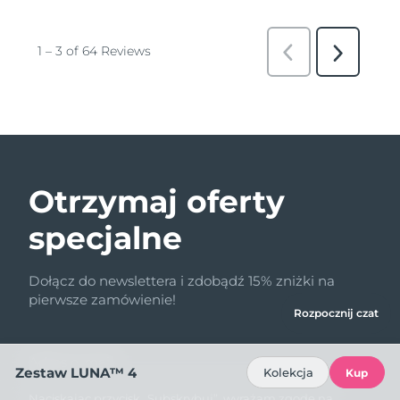
Otrzymaj oferty
specjalne
Dołącz do newslettera i zdobądź 15% zniżki na
pierwsze zamówienie!
Rozpocznij czat
Adres e-mail
Zestaw LUNA™ 4
Kolekcja
Kup
Naciskając przycisk „Subskrybuj”, wyrażam zgodę na