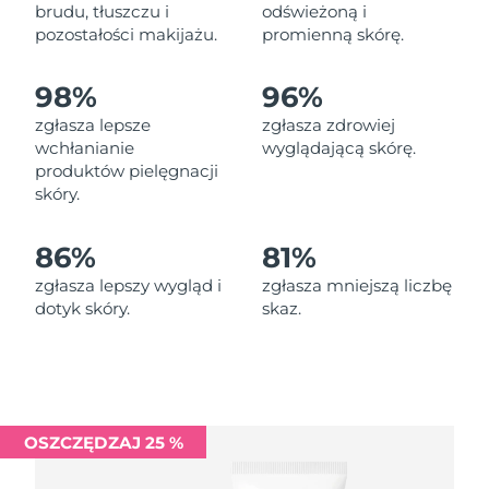
Oczekiwany czas dostawy
brudu, tłuszczu i
odświeżoną i
Liban
8/10/26
pozostałości makijażu.
promienną skórę.
Oczekiwany czas dostawy
Litwa
98%
96%
8/9/26
zgłasza lepsze
zgłasza zdrowiej
Oczekiwany czas dostawy
wchłanianie
wyglądającą skórę.
Luksemburg
8/9/26
produktów pielęgnacji
skóry.
Oczekiwany czas dostawy
SRA Makau (Chiny)
8/11/26
86%
81%
Oczekiwany czas dostawy
Malezja
zgłasza lepszy wygląd i
zgłasza mniejszą liczbę
8/12/26
dotyk skóry.
skaz.
Oczekiwany czas dostawy
Malta
8/9/26
Oczekiwany czas dostawy
Meksyk
8/13/26
OSZCZĘDZAJ 25 %
Oczekiwany czas dostawy
Monako
8/10/26