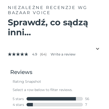
NIEZALEŻNE RECENZJE
WG
BAZAAR VOICE
Sprawdź, co sądzą
inni...
4.9
(64)
Write a review
4.9
out
of
5
stars,
average
rating
value.
Read
64
Reviews.
Same
page
link.