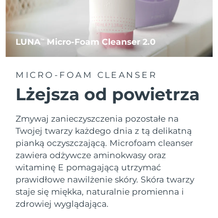
LUNA
Micro-Foam Cleanser 2.0
TM
MICRO-FOAM CLEANSER
Lżejsza od powietrza
Zmywaj zanieczyszczenia pozostałe na
Twojej twarzy każdego dnia z tą delikatną
pianką oczyszczającą. Microfoam cleanser
zawiera odżywcze aminokwasy oraz
witaminę E pomagającą utrzymać
prawidłowe nawilżenie skóry. Skóra twarzy
staje się miękka, naturalnie promienna i
zdrowiej wyglądająca.