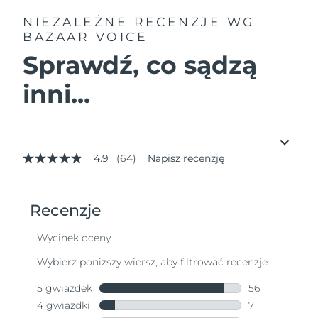
NIEZALEŻNE RECENZJE
WG
BAZAAR VOICE
Sprawdź, co sądzą
inni...
4.9
(64)
Napisz recenzję
4.9
z
5
gwiazdek,
średnia
wartość
oceny.
Read
64
Reviews.
Łącze
do
tej
samej