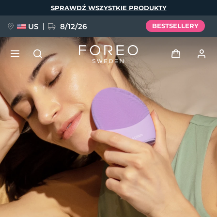
Przejdź
SPRAWDŹ WSZYSTKIE PRODUKTY
do
treści
US
8/12/26
BESTSELLERY
NOWOŚĆ
Zaloguj
Język
BREAKING NEWS
Profil użytkownika
English
Deutsch
Español
Moje urządzenia
FAQ™ Pure Beauty-Tech Elixir
Français
Italiano
Português
Moje zamówienia
Polski
Svenska
Русский
Türkçe
简体中文
繁體中文
Moje adresy
issa™ Teeth Whitening Set
Moje subskrypcje