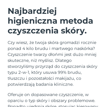
SZWEDZKI RUTYNA PIELĘGNACJI
URODY
Najbardziej
higieniczna metoda
Oczekiwany czas dostawy
Australia
8/14/26
czyszczenia skóry.
Oczekiwany czas dostawy
Oczyszczanie twarzy
Lifting twarzy
Austria
8/11/26
LUNA™ 4 zestaw
BEAR™ 2 zestaw
Czy wiesz, że twoja skóra gromadzi rocznie
Oczekiwany czas dostawy
Bahrajn
ponad 4 kilo brudu i martwego naskórka?
Anti-aging massage
Microcurrent toning
8/12/26
Czyszczenie twarzy dłońmi jest dużo mniej
Pielęgnacja jamy
skuteczne, niż myślisz. Dlatego
Oczekiwany czas dostawy
Nawilżenie
ustnej
Belgia
8/11/26
LUNA™ 4 Plus
BEAR™ 2 go
stworzyliśmy przyrząd do czyszczenia skóry
UFO™ 3 zestaw
issa™ 4
typu 2-w-1, który usuwa 99% brudu,
Massage, LED heating
Microcurrent toning on-the-go
Oczekiwany czas dostawy
FAQ™ ZABIEG ANTI-AGING
Bermudy
Deep facial hydration
Hybrid silicone sonic toothbrush
tłuszczu i pozostałości makijażu, co
8/17/26
potwierdzają badania kliniczne.
NEW
Bośnia i
LUNA™ 4 Men
BEAR™ 2 eyes & lips
Oczekiwany czas dostawy
UFO™ 3 LED
Oferuje on dopasowane czyszczenie, w
Hercegowina
8/14/26
issa™ 4 plus
For men, anti-aging massage
Microcurrent line smoothing device
Near-infrared and red light therapy
oparciu o typ skóry i obszary problemowe.
Smart hybrid silicone sonic toothbrush
device
Anti-aging
Zabiegi LED
Oczekiwany czas dostawy
Ponadto ujędrnia skórę, stosując kierowany