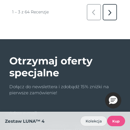
Otrzymaj oferty
specjalne
Dołącz do newslettera i zdobądź 15% zniżki na
pierwsze zamówienie!
Adres e-mail
Zestaw LUNA™ 4
Kolekcja
Kup
Naciskając przycisk „Subskrybuj”, wyrażam zgodę na
komunikację marketingową firmy FOREO. Wiem, że mogę