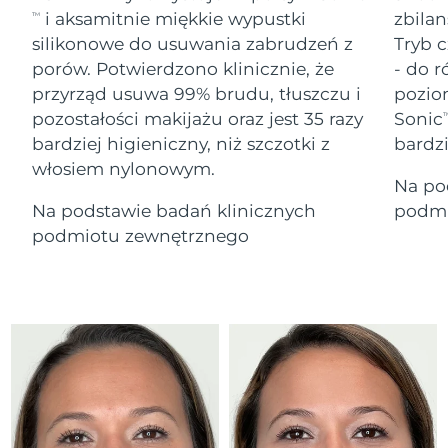
Serum
Gibraltar
All revitalizing eye massagers
issa™ Teeth Whitening Gel
8/15/26
i aksamitnie miękkie wypustki
zbilan
TM
Advanced pore care essentials
For healthy hair
18% PAP
silikonowe do usuwania zabrudzeń z
Tryb c
Kosmetyki
Mężczyźni
Oczekiwany czas dostawy
Grecja
porów. Potwierdzono klinicznie, że
- do r
8/11/26
przyrząd usuwa 99% brudu, tłuszczu i
pozio
pozostałości makijażu oraz jest 35 razy
Sonic
SRA Hongkong
T
Oczekiwany czas dostawy
(Chiny)
8/12/26
bardziej higieniczny, niż szczotki z
bardz
włosiem nylonowym.
Kupuj
Na po
Oczekiwany czas dostawy
Węgry
8/11/26
Na podstawie badań klinicznych
podmi
podmiotu zewnętrznego
Oczekiwany czas dostawy
Islandia
FOREO APP
8/12/26
O NAS
Oczekiwany czas dostawy
Indonezja
8/9/26
Oczekiwany czas dostawy
Irlandia
8/11/26
Oczekiwany czas dostawy
Wyspa Man
8/13/26