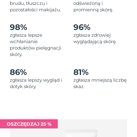
Oczekiwany czas dostawy
brudu, tłuszczu i
odświeżoną i
Liban
8/12/26
pozostałości makijażu.
promienną skórę.
Oczekiwany czas dostawy
Litwa
98%
96%
8/11/26
zgłasza lepsze
zgłasza zdrowiej
Oczekiwany czas dostawy
wchłanianie
wyglądającą skórę.
Luksemburg
8/11/26
produktów pielęgnacji
skóry.
Oczekiwany czas dostawy
SRA Makau (Chiny)
8/13/26
86%
81%
Oczekiwany czas dostawy
Malezja
zgłasza lepszy wygląd i
zgłasza mniejszą liczbę
8/14/26
dotyk skóry.
skaz.
Oczekiwany czas dostawy
Malta
8/11/26
Oczekiwany czas dostawy
Meksyk
8/15/26
OSZCZĘDZAJ 25 %
Oczekiwany czas dostawy
Monako
8/12/26