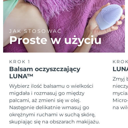
JAK STOSOWAĆ
Proste w użyciu
KROK 1
KROK
Balsam oczyszczający
LUNA
LUNA™
Zmyj 
Wybierz ilość balsamu o wielkości
nieczy
migdała i rozmasuj go między
mycia
palcami, aż zmieni się w olej.
Micro
Następnie delikatnie wmasuj go
na wil
okrężnymi ruchami w suchą skórę,
skupiając się na obszarach makijażu.