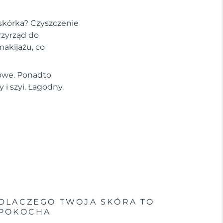
askórka? Czyszczenie
rzyrząd do
makijażu, co
mowe. Ponadto
 i szyi. Łagodny.
DLACZEGO TWOJA SKÓRA TO
POKOCHA