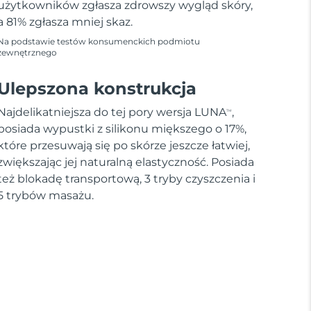
użytkowników zgłasza zdrowszy wygląd skóry,
a 81% zgłasza mniej skaz.
Na podstawie testów konsumenckich podmiotu
zewnętrznego
Ulepszona konstrukcja
Najdelikatniejsza do tej pory wersja LUNA
,
TM
posiada wypustki z silikonu miększego o 17%,
które przesuwają się po skórze jeszcze łatwiej,
zwiększając jej naturalną elastyczność. Posiada
też blokadę transportową, 3 tryby czyszczenia i
5 trybów masażu.