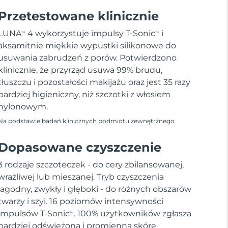
Przetestowane klinicznie
LUNA
4 wykorzystuje impulsy T-Sonic
i
TM
TM
aksamitnie miękkie wypustki silikonowe do
usuwania zabrudzeń z porów. Potwierdzono
klinicznie, że przyrząd usuwa 99% brudu,
tłuszczu i pozostałości makijażu oraz jest 35 razy
bardziej higieniczny, niż szczotki z włosiem
nylonowym.
Na podstawie badań klinicznych podmiotu zewnętrznego
Dopasowane czyszczenie
3 rodzaje szczoteczek - do cery zbilansowanej,
wrażliwej lub mieszanej. Tryb czyszczenia
łagodny, zwykły i głęboki - do różnych obszarów
twarzy i szyi. 16 poziomów intensywności
impulsów T-Sonic
. 100% użytkowników zgłasza
TM
bardziej odświeżoną i promienną skórę.