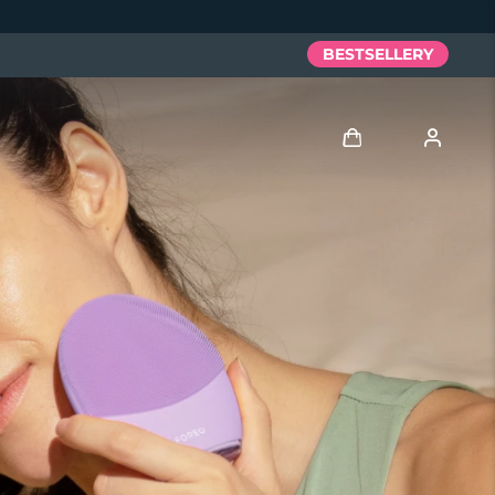
BESTSELLERY
Zaloguj
Profil użytkownika
Moje urządzenia
Moje zamówienia
Moje adresy
Moje subskrypcje