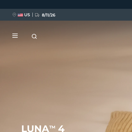
Przejdź
do
treści
US
8/11/26
NOWOŚĆ
BREAKING NEWS
FAQ™ Pure Beauty-Tech Elixir
LUNA
4
TM