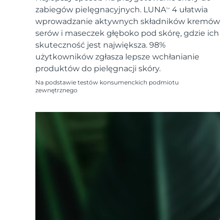
Urządzenia ESPADA™
Urządzenia do pielęgnacji oczu
LUNA™ Dual-Peptide Scalp
zabiegów pielęgnacyjnych. LUNA
4 ułatwia
Pielęgnacja skóry KIWI™
TM
All acne treatment devices
All revitalizing eye massagers
Serum
issa™ Teeth Whitening Gel
wprowadzanie aktywnych składników kremów
Advanced pore care essentials
For healthy hair
18% PAP
serów i maseczek głęboko pod skórę, gdzie ich
skuteczność jest największa. 98%
Kosmetyki
Mężczyźni
użytkowników zgłasza lepsze wchłanianie
produktów do pielęgnacji skóry.
Na podstawie testów konsumenckich podmiotu
zewnętrznego
Kupuj
FOREO APP
O NAS