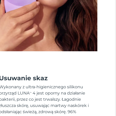
Usuwanie skaz
Wykonany z ultra-higienicznego silikonu
przyrząd LUNA
4 jest oporny na działanie
TM
bakterii, przez co jest trwalszy. Łagodnie
złuszcza skórę, usuwając martwy naskórek i
odsłaniając świeżą, zdrową skórę. 96%