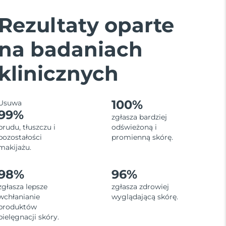
Rezultaty oparte
na badaniach
klinicznych
100%
Usuwa
99%
zgłasza bardziej
brudu, tłuszczu i
odświeżoną i
pozostałości
promienną skórę.
makijażu.
98%
96%
zgłasza lepsze
zgłasza zdrowiej
wchłanianie
wyglądającą skórę.
produktów
pielęgnacji skóry.