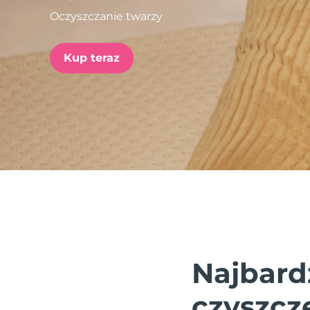
Oczyszczanie twarzy
issa™ Teeth Whitening Set
Kup teraz
FAQ™ Dual LED Panel
POPULARNY
Specjalne oferty
Bestsellery
Najbard
czyszcze