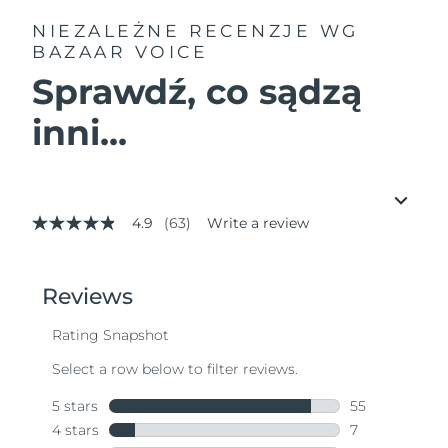
NIEZALEŻNE RECENZJE
WG
BAZAAR VOICE
Sprawdź, co sądzą
inni...
4.9
(63)
Write a review
4.9
out
of
5
stars,
average
rating
value.
Read
63
Reviews.
Same
page
link.