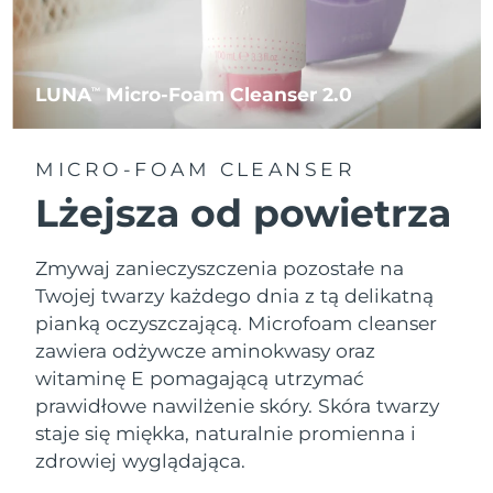
LUNA
Micro-Foam Cleanser 2.0
TM
MICRO-FOAM CLEANSER
Lżejsza od powietrza
Zmywaj zanieczyszczenia pozostałe na
Twojej twarzy każdego dnia z tą delikatną
pianką oczyszczającą. Microfoam cleanser
zawiera odżywcze aminokwasy oraz
witaminę E pomagającą utrzymać
prawidłowe nawilżenie skóry. Skóra twarzy
staje się miękka, naturalnie promienna i
zdrowiej wyglądająca.