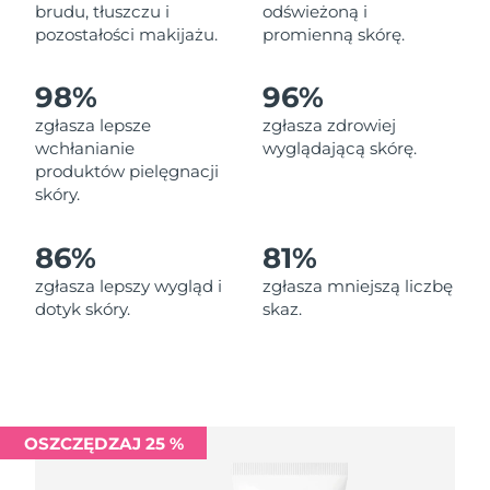
Oczekiwany czas dostawy
brudu, tłuszczu i
odświeżoną i
Liban
9/8/26
pozostałości makijażu.
promienną skórę.
Oczekiwany czas dostawy
Litwa
98%
96%
8/8/26
zgłasza lepsze
zgłasza zdrowiej
Oczekiwany czas dostawy
wchłanianie
wyglądającą skórę.
Luksemburg
8/8/26
produktów pielęgnacji
skóry.
Oczekiwany czas dostawy
SRA Makau (Chiny)
10/8/26
86%
81%
Oczekiwany czas dostawy
Malezja
zgłasza lepszy wygląd i
zgłasza mniejszą liczbę
11/8/26
dotyk skóry.
skaz.
Oczekiwany czas dostawy
Malta
8/8/26
Oczekiwany czas dostawy
Meksyk
12/8/26
OSZCZĘDZAJ 25 %
Oczekiwany czas dostawy
Monako
9/8/26