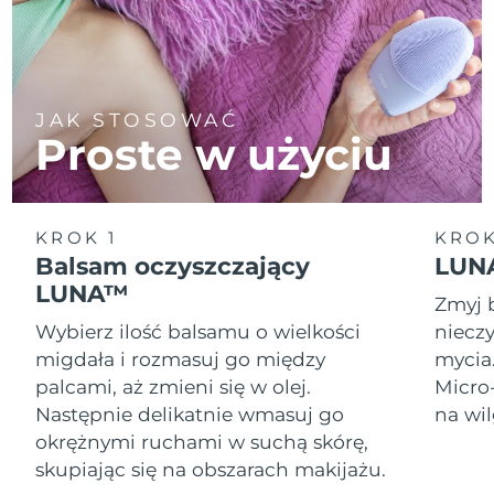
JAK STOSOWAĆ
Proste w użyciu
KROK 1
KROK
Balsam oczyszczający
LUNA
LUNA™
Zmyj 
Wybierz ilość balsamu o wielkości
nieczy
migdała i rozmasuj go między
mycia
palcami, aż zmieni się w olej.
Micro
Następnie delikatnie wmasuj go
na wil
okrężnymi ruchami w suchą skórę,
skupiając się na obszarach makijażu.