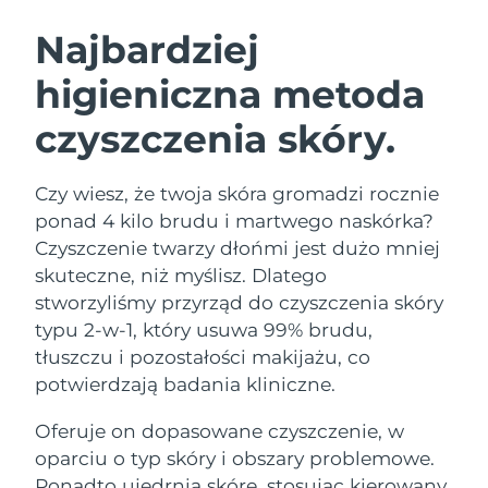
SZWEDZKI RUTYNA PIELĘGNACJI
URODY
Najbardziej
higieniczna metoda
Oczekiwany czas dostawy
Australia
11/8/26
czyszczenia skóry.
Oczekiwany czas dostawy
Oczyszczanie twarzy
Lifting twarzy
Austria
8/8/26
LUNA™ 4 zestaw
BEAR™ 2 zestaw
Czy wiesz, że twoja skóra gromadzi rocznie
Oczekiwany czas dostawy
Bahrajn
ponad 4 kilo brudu i martwego naskórka?
Anti-aging massage
Microcurrent toning
9/8/26
Czyszczenie twarzy dłońmi jest dużo mniej
Pielęgnacja jamy
skuteczne, niż myślisz. Dlatego
Oczekiwany czas dostawy
Nawilżenie
ustnej
Belgia
8/8/26
LUNA™ 4 Plus
BEAR™ 2 go
stworzyliśmy przyrząd do czyszczenia skóry
UFO™ 3 zestaw
issa™ 4
typu 2-w-1, który usuwa 99% brudu,
Massage, LED heating
Microcurrent toning on-the-go
Oczekiwany czas dostawy
FAQ™ ZABIEG ANTI-AGING
Bermudy
Deep facial hydration
Hybrid silicone sonic toothbrush
tłuszczu i pozostałości makijażu, co
14/8/26
potwierdzają badania kliniczne.
NEW
Bośnia i
LUNA™ 4 Men
BEAR™ 2 eyes & lips
Oczekiwany czas dostawy
UFO™ 3 LED
Oferuje on dopasowane czyszczenie, w
Hercegowina
11/8/26
issa™ 4 plus
For men, anti-aging massage
Microcurrent line smoothing device
Near-infrared and red light therapy
oparciu o typ skóry i obszary problemowe.
Smart hybrid silicone sonic toothbrush
device
Anti-aging
Zabiegi LED
Oczekiwany czas dostawy
Ponadto ujędrnia skórę, stosując kierowany