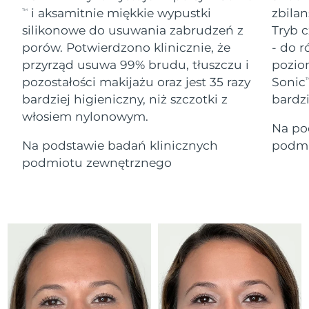
Serum
Gibraltar
All revitalizing eye massagers
issa™ Teeth Whitening Gel
12/8/26
i aksamitnie miękkie wypustki
zbilan
TM
Advanced pore care essentials
For healthy hair
18% PAP
silikonowe do usuwania zabrudzeń z
Tryb c
Kosmetyki
Mężczyźni
Oczekiwany czas dostawy
Grecja
porów. Potwierdzono klinicznie, że
- do r
8/8/26
przyrząd usuwa 99% brudu, tłuszczu i
pozio
pozostałości makijażu oraz jest 35 razy
Sonic
SRA Hongkong
T
Oczekiwany czas dostawy
(Chiny)
9/8/26
bardziej higieniczny, niż szczotki z
bardz
włosiem nylonowym.
Kupuj
Na po
Oczekiwany czas dostawy
Węgry
8/8/26
Na podstawie badań klinicznych
podmi
podmiotu zewnętrznego
Oczekiwany czas dostawy
Islandia
FOREO APP
9/8/26
O NAS
Oczekiwany czas dostawy
Indonezja
6/8/26
Oczekiwany czas dostawy
Irlandia
8/8/26
Oczekiwany czas dostawy
Wyspa Man
10/8/26