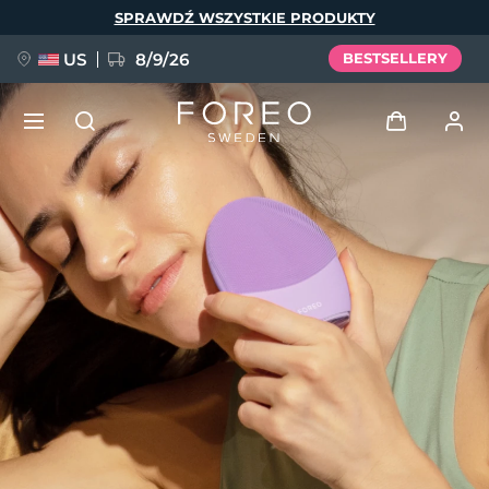
Przejdź
SPRAWDŹ WSZYSTKIE PRODUKTY
do
treści
US
8/9/26
BESTSELLERY
NOWOŚĆ
Zaloguj
Język
BREAKING NEWS
Profil użytkownika
English
Deutsch
Español
Moje urządzenia
FAQ™ Pure Beauty-Tech Elixir
Français
Italiano
Português
Moje zamówienia
Polski
Svenska
Русский
Türkçe
简体中文
繁體中文
Moje adresy
issa™ Teeth Whitening Set
Moje subskrypcje