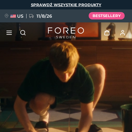
Przejdź
SPRAWDŹ WSZYSTKIE PRODUKTY
do
treści
US
11/8/26
BESTSELLERY
NOWOŚĆ
Zaloguj
Język
BREAKING NEWS
Profil użytkownika
English
Deutsch
Español
Moje urządzenia
FAQ™ Pure Beauty-Tech Elixir
Français
Italiano
Português
Moje zamówienia
Polski
Svenska
Русский
Türkçe
简体中文
繁體中文
Moje adresy
issa™ Teeth Whitening Set
Moje subskrypcje