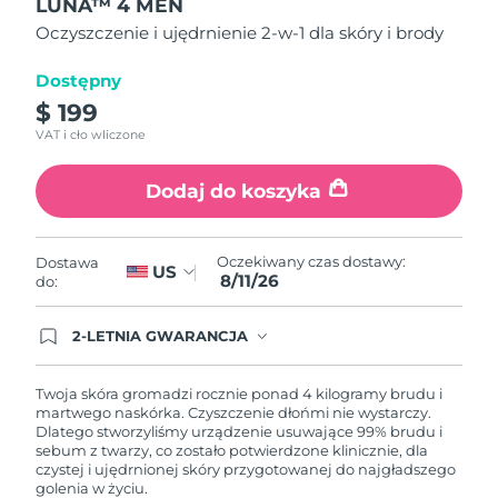
LUNA™ 4 MEN
5
Oczekiwany czas dostawy
Portoryko
gwiazdek,
Oczyszczenie i ujędrnienie 2-w-1 dla skóry i brody
12/8/26
średnia
wartość
oceny.
Dostępny
Oczekiwany czas dostawy
Katar
Read
11/8/26
$ 199
12
Reviews.
VAT i cło wliczone
Łącze
Oczekiwany czas dostawy
Reunion
do
15/8/26
tej
Dodaj do koszyka
samej
Oczekiwany czas dostawy
strony.
Rumunia
10/8/26
Oczekiwany czas dostawy:
Dostawa
US
8/11/26
Oczekiwany czas dostawy
do:
Rosja
18/8/26
2-LETNIA GWARANCJA
Oczekiwany czas dostawy
Arabia Saudyjska
Dzisiejsze zamówienie uprawnia do korzystania z
11/8/26
pełnej gwarancji FOREO. Oznacza to, że w
przypadku wystąpienia problemów w ciągu 2 lat
Twoja skóra gromadzi rocznie ponad 4 kilogramy brudu i
od zakupu, FOREO bezpłatnie wymieni produkt.
martwego naskórka. Czyszczenie dłońmi nie wystarczy.
Oczekiwany czas dostawy
Singapur
Dlatego stworzyliśmy urządzenie usuwające 99% brudu i
12/8/26
sebum z twarzy, co zostało potwierdzone klinicznie, dla
czystej i ujędrnionej skóry przygotowanej do najgładszego
Oczekiwany czas dostawy
Słowacja
golenia w życiu.