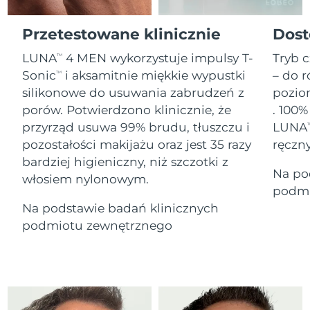
Serum
Gibraltar
All revitalizing eye massagers
issa™ Teeth Whitening Gel
14/8/26
Advanced pore care essentials
For healthy hair
18% PAP
Przetestowane klinicznie
Dost
Kosmetyki
Mężczyźni
Oczekiwany czas dostawy
Grecja
10/8/26
LUNA
4 MEN wykorzystuje impulsy T-
Tryb c
TM
Sonic
i aksamitnie miękkie wypustki
– do r
TM
SRA Hongkong
Oczekiwany czas dostawy
silikonowe do usuwania zabrudzeń z
pozio
(Chiny)
11/8/26
porów. Potwierdzono klinicznie, że
. 100%
Kupuj
przyrząd usuwa 99% brudu, tłuszczu i
LUNA
T
Oczekiwany czas dostawy
Węgry
10/8/26
pozostałości makijażu oraz jest 35 razy
ręczn
bardziej higieniczny, niż szczotki z
Oczekiwany czas dostawy
Na po
Islandia
FOREO APP
włosiem nylonowym.
11/8/26
podmi
O NAS
Na podstawie badań klinicznych
Oczekiwany czas dostawy
Indonezja
8/8/26
podmiotu zewnętrznego
Oczekiwany czas dostawy
Irlandia
10/8/26
Oczekiwany czas dostawy
Wyspa Man
12/8/26