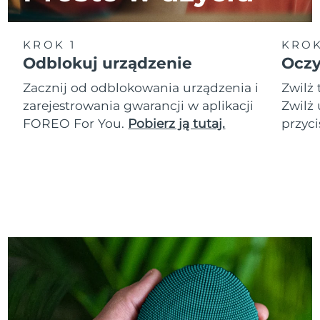
KROK 1
KROK
Odblokuj urządzenie
Oczy
Zacznij od odblokowania urządzenia i
Zwilż 
zarejestrowania gwarancji w aplikacji
Zwilż 
FOREO For You.
Pobierz ją tutaj.
przyci