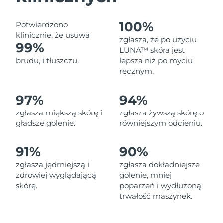
Oczekiwany czas dostawy
Liban
11/8/26
100%
Potwierdzono
Oczekiwany czas dostawy
klinicznie, że usuwa
Litwa
zgłasza, że po użyciu
10/8/26
99%
LUNA™ skóra jest
brudu, i tłuszczu.
lepsza niż po myciu
Oczekiwany czas dostawy
Luksemburg
ręcznym.
10/8/26
Oczekiwany czas dostawy
97%
94%
SRA Makau (Chiny)
12/8/26
zgłasza miększą skórę i
zgłasza żywszą skórę o
gładsze golenie.
równiejszym odcieniu.
Oczekiwany czas dostawy
Malezja
13/8/26
91%
90%
Oczekiwany czas dostawy
Malta
10/8/26
zgłasza jędrniejszą i
zgłasza dokładniejsze
zdrowiej wyglądającą
golenie, mniej
Oczekiwany czas dostawy
skórę.
poparzeń i wydłużoną
Meksyk
14/8/26
trwałość maszynek.
Oczekiwany czas dostawy
Monako
11/8/26