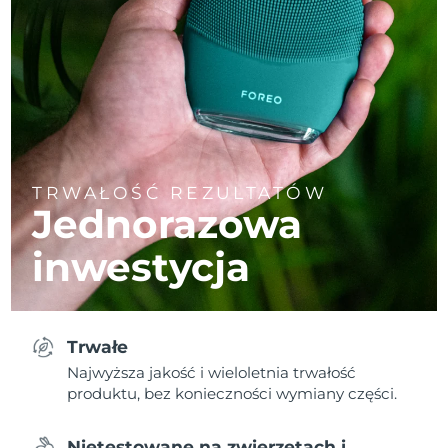
TRWAŁOŚĆ REZULTATÓW
Jednorazowa
inwestycja
Trwałe
Najwyższa jakość i wieloletnia trwałość
produktu, bez konieczności wymiany części.
Nietestowane na zwierzętach i