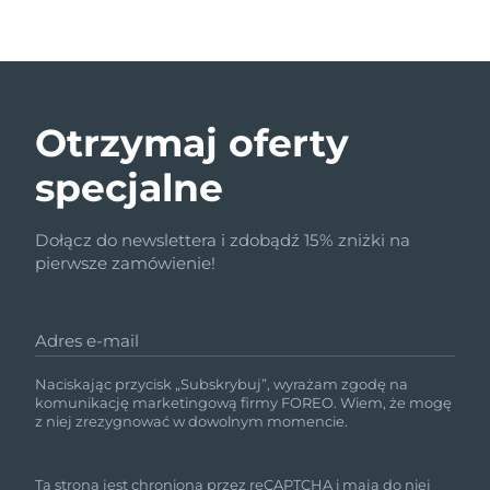
Otrzymaj oferty
specjalne
Dołącz do newslettera i zdobądź 15% zniżki na
pierwsze zamówienie!
Adres e-mail
Naciskając przycisk „Subskrybuj”, wyrażam zgodę na
komunikację marketingową firmy FOREO. Wiem, że mogę
z niej zrezygnować w dowolnym momencie.
Ta strona jest chroniona przez reCAPTCHA i mają do niej