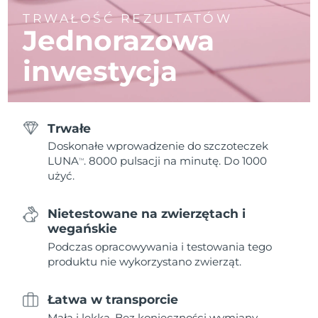
TRWAŁOŚĆ REZULTATÓW
Jednorazowa
inwestycja
Trwałe
Doskonałe wprowadzenie do szczoteczek
LUNA
. 8000 pulsacji na minutę. Do 1000
TM
użyć.
Nietestowane na zwierzętach i
wegańskie
Podczas opracowywania i testowania tego
produktu nie wykorzystano zwierząt.
Łatwa w transporcie
Mała i lekka. Bez konieczności wymiany