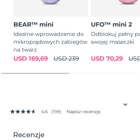
BEAR™ mini
UFO™ mini 2
Idealne wprowadzenie do
Odblokuj pełny p
mikroprądowych zabiegów
swojej maseczki
na twarz
USD 169,69
USD 239
USD 70,29
USD
4.6
(198)
Napisz recenzję
4.6
z
5
gwiazdek,
średnia
wartość