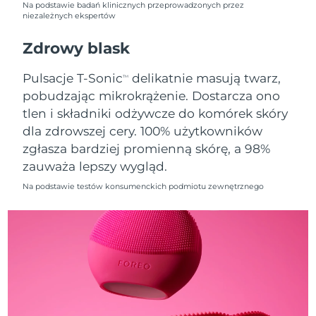
Na podstawie badań klinicznych przeprowadzonych przez
niezależnych ekspertów
Oczekiwany czas dostawy
Holandia
11/8/26
Zdrowy blask
Oczekiwany czas dostawy
Nowa Zelandia
Pulsacje T-Sonic
delikatnie masują twarz,
TM
11/8/26
pobudzając mikrokrążenie. Dostarcza ono
tlen i składniki odżywcze do komórek skóry
Oczekiwany czas dostawy
Norwegia
11/8/26
dla zdrowszej cery. 100% użytkowników
zgłasza bardziej promienną skórę, a 98%
Oczekiwany czas dostawy
Oman
zauważa lepszy wygląd.
14/8/26
Na podstawie testów konsumenckich podmiotu zewnętrznego
Oczekiwany czas dostawy
Filipiny
14/8/26
Oczekiwany czas dostawy
Polska
12/8/26
Oczekiwany czas dostawy
Portugalia
11/8/26