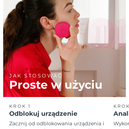
JAK STOSOWAĆ
Proste w użyciu
KROK 1
KROK
Odblokuj urządzenie
Anal
Zacznij od odblokowania urządzenia i
Wykona