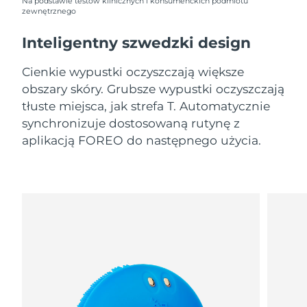
11/8/26
Na podstawie testów klinicznych i konsumenckich podmiotu
zewnętrznego
Oczekiwany czas dostawy
Słowenia
Inteligentny szwedzki design
11/8/26
Cienkie wypustki oczyszczają większe
Republika
Oczekiwany czas dostawy
Południowej Afryki
19/8/26
obszary skóry. Grubsze wypustki oczyszczają
tłuste miejsca, jak strefa T. Automatycznie
Oczekiwany czas dostawy
synchronizuje dostosowaną rutynę z
Korea Południowa
13/8/26
aplikacją FOREO do następnego użycia.
Oczekiwany czas dostawy
Hiszpania
11/8/26
Oczekiwany czas dostawy
Szwecja
11/8/26
Oczekiwany czas dostawy
Szwajcaria
11/8/26
Oczekiwany czas dostawy
Tajwan
16/8/26