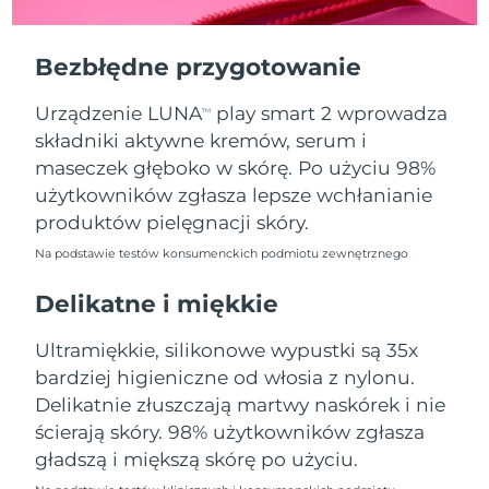
Oczekiwany czas dostawy
Portoryko
13/8/26
Bezbłędne przygotowanie
Oczekiwany czas dostawy
Katar
12/8/26
Urządzenie LUNA
play smart 2 wprowadza
TM
składniki aktywne kremów, serum i
Oczekiwany czas dostawy
Reunion
16/8/26
maseczek głęboko w skórę. Po użyciu 98%
użytkowników zgłasza lepsze wchłanianie
Oczekiwany czas dostawy
Rumunia
produktów pielęgnacji skóry.
11/8/26
Na podstawie testów konsumenckich podmiotu zewnętrznego
Oczekiwany czas dostawy
Rosja
19/8/26
Delikatne i miękkie
Oczekiwany czas dostawy
Ultramiękkie, silikonowe wypustki są 35x
Arabia Saudyjska
12/8/26
bardziej higieniczne od włosia z nylonu.
Delikatnie złuszczają martwy naskórek i nie
Oczekiwany czas dostawy
Singapur
13/8/26
ścierają skóry. 98% użytkowników zgłasza
gładszą i miększą skórę po użyciu.
Oczekiwany czas dostawy
Słowacja