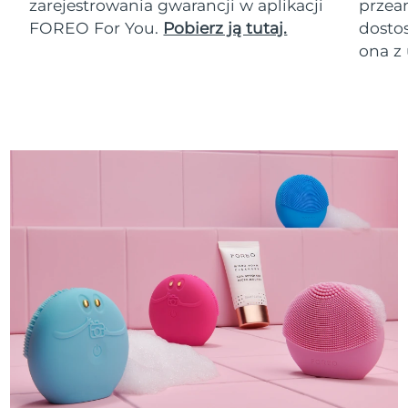
zarejestrowania gwarancji w aplikacji
przean
FOREO For You.
Pobierz ją tutaj.
dosto
ona z