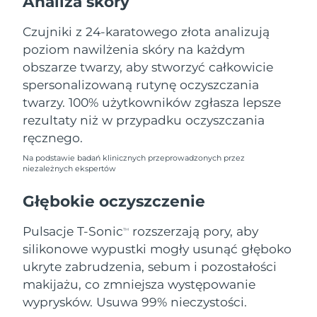
Analiza skóry
Oczekiwany czas dostawy
Liban
12/8/26
Czujniki z 24-karatowego złota analizują
poziom nawilżenia skóry na każdym
Oczekiwany czas dostawy
Litwa
11/8/26
obszarze twarzy, aby stworzyć całkowicie
spersonalizowaną rutynę oczyszczania
Oczekiwany czas dostawy
Luksemburg
twarzy. 100% użytkowników zgłasza lepsze
11/8/26
rezultaty niż w przypadku oczyszczania
Oczekiwany czas dostawy
ręcznego.
SRA Makau (Chiny)
13/8/26
Na podstawie badań klinicznych przeprowadzonych przez
niezależnych ekspertów
Oczekiwany czas dostawy
Malezja
14/8/26
Głębokie oczyszczenie
Oczekiwany czas dostawy
Malta
Pulsacje T-Sonic
rozszerzają pory, aby
11/8/26
TM
silikonowe wypustki mogły usunąć głęboko
Oczekiwany czas dostawy
ukryte zabrudzenia, sebum i pozostałości
Meksyk
15/8/26
makijażu, co zmniejsza występowanie
wyprysków. Usuwa 99% nieczystości.
Oczekiwany czas dostawy
Monako
12/8/26