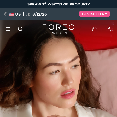
Przejdź
SPRAWDŹ WSZYSTKIE PRODUKTY
do
treści
US
8/12/26
BESTSELLERY
NOWOŚĆ
Zaloguj
Język
BREAKING NEWS
Profil użytkownika
English
Deutsch
Español
Moje urządzenia
FAQ™ Pure Beauty-Tech Elixir
Français
Italiano
Português
Moje zamówienia
Polski
Svenska
Русский
Türkçe
简体中文
繁體中文
Moje adresy
issa™ Teeth Whitening Set
Moje subskrypcje