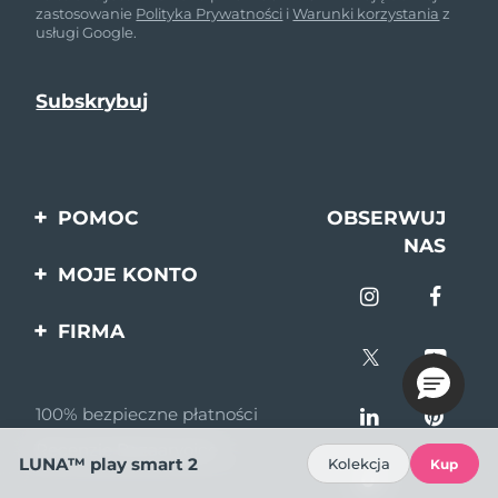
zastosowanie
Polityka Prywatności
i
Warunki korzystania
z
usługi Google.
POMOC
OBSERWUJ
NAS
Kontakt
MOJE KONTO
Zamówienia & Wysyłka
Rejestracja produktu
FIRMA
Gwarancja & Zwroty
Pomoc
O nas
Pytania i odpowiedzi
100% bezpieczne płatności
Program partnerski
Informacje o baterii
Recenzje Bazaarvoice
Wiadomości
LUNA™ play smart 2
Kolekcja
Kup
partnerskie