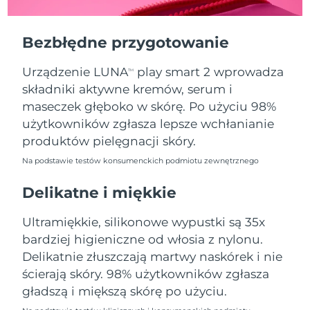
Oczekiwany czas dostawy
Portoryko
13/8/26
Bezbłędne przygotowanie
Oczekiwany czas dostawy
Katar
12/8/26
Urządzenie LUNA
play smart 2 wprowadza
TM
składniki aktywne kremów, serum i
Oczekiwany czas dostawy
Reunion
16/8/26
maseczek głęboko w skórę. Po użyciu 98%
użytkowników zgłasza lepsze wchłanianie
Oczekiwany czas dostawy
Rumunia
produktów pielęgnacji skóry.
11/8/26
Na podstawie testów konsumenckich podmiotu zewnętrznego
Oczekiwany czas dostawy
Rosja
19/8/26
Delikatne i miękkie
Oczekiwany czas dostawy
Ultramiękkie, silikonowe wypustki są 35x
Arabia Saudyjska
12/8/26
bardziej higieniczne od włosia z nylonu.
Delikatnie złuszczają martwy naskórek i nie
Oczekiwany czas dostawy
Singapur
13/8/26
ścierają skóry. 98% użytkowników zgłasza
gładszą i miększą skórę po użyciu.
Oczekiwany czas dostawy
Słowacja