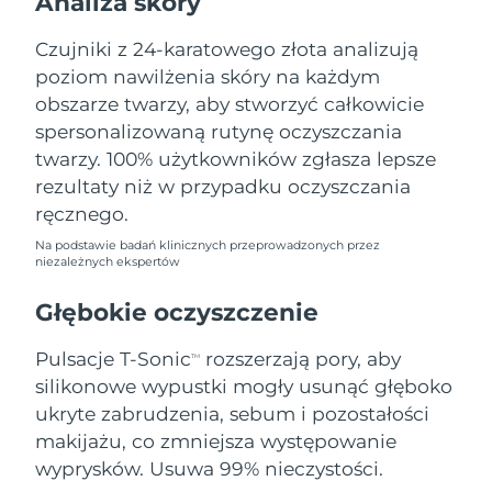
Analiza skóry
Oczekiwany czas dostawy
Liban
12/8/26
Czujniki z 24-karatowego złota analizują
poziom nawilżenia skóry na każdym
Oczekiwany czas dostawy
Litwa
11/8/26
obszarze twarzy, aby stworzyć całkowicie
spersonalizowaną rutynę oczyszczania
Oczekiwany czas dostawy
Luksemburg
twarzy. 100% użytkowników zgłasza lepsze
11/8/26
rezultaty niż w przypadku oczyszczania
Oczekiwany czas dostawy
ręcznego.
SRA Makau (Chiny)
13/8/26
Na podstawie badań klinicznych przeprowadzonych przez
niezależnych ekspertów
Oczekiwany czas dostawy
Malezja
14/8/26
Głębokie oczyszczenie
Oczekiwany czas dostawy
Malta
Pulsacje T-Sonic
rozszerzają pory, aby
11/8/26
TM
silikonowe wypustki mogły usunąć głęboko
Oczekiwany czas dostawy
ukryte zabrudzenia, sebum i pozostałości
Meksyk
15/8/26
makijażu, co zmniejsza występowanie
wyprysków. Usuwa 99% nieczystości.
Oczekiwany czas dostawy
Monako
12/8/26