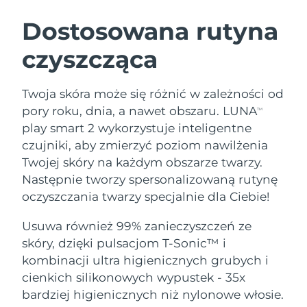
SZWEDZKI RUTYNA PIELĘGNACJI
URODY
Dostosowana rutyna
czyszcząca
Oczekiwany czas dostawy
Australia
14/8/26
Oczekiwany czas dostawy
Twoja skóra może się różnić w zależności od
Oczyszczanie twarzy
Lifting twarzy
Austria
11/8/26
pory roku, dnia, a nawet obszaru. LUNA
TM
LUNA™ 4 zestaw
BEAR™ 2 zestaw
play smart 2 wykorzystuje inteligentne
Oczekiwany czas dostawy
Bahrajn
Anti-aging massage
Microcurrent toning
czujniki, aby zmierzyć poziom nawilżenia
12/8/26
Twojej skóry na każdym obszarze twarzy.
Pielęgnacja jamy
Oczekiwany czas dostawy
Nawilżenie
ustnej
Następnie tworzy spersonalizowaną rutynę
Belgia
11/8/26
LUNA™ 4 Plus
BEAR™ 2 go
oczyszczania twarzy specjalnie dla Ciebie!
UFO™ 3 zestaw
issa™ 4
Massage, LED heating
Microcurrent toning on-the-go
Oczekiwany czas dostawy
FAQ™ ZABIEG ANTI-AGING
Bermudy
Deep facial hydration
Hybrid silicone sonic toothbrush
Usuwa również 99% zanieczyszczeń ze
17/8/26
skóry, dzięki pulsacjom T-Sonic™ i
NEW
Bośnia i
LUNA™ 4 Men
BEAR™ 2 eyes & lips
kombinacji ultra higienicznych grubych i
Oczekiwany czas dostawy
UFO™ 3 LED
Hercegowina
14/8/26
issa™ 4 plus
cienkich silikonowych wypustek - 35x
For men, anti-aging massage
Microcurrent line smoothing device
Near-infrared and red light therapy
Smart hybrid silicone sonic toothbrush
bardziej higienicznych niż nylonowe włosie.
device
Anti-aging
Zabiegi LED
Oczekiwany czas dostawy