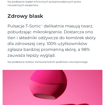
Na podstawie badań klinicznych przeprowadzonych przez
niezależnych ekspertów
Oczekiwany czas dostawy
Holandia
11/8/26
Zdrowy blask
Oczekiwany czas dostawy
Nowa Zelandia
Pulsacje T-Sonic
delikatnie masują twarz,
TM
11/8/26
pobudzając mikrokrążenie. Dostarcza ono
tlen i składniki odżywcze do komórek skóry
Oczekiwany czas dostawy
Norwegia
11/8/26
dla zdrowszej cery. 100% użytkowników
zgłasza bardziej promienną skórę, a 98%
Oczekiwany czas dostawy
Oman
zauważa lepszy wygląd.
14/8/26
Na podstawie testów konsumenckich podmiotu zewnętrznego
Oczekiwany czas dostawy
Filipiny
14/8/26
Oczekiwany czas dostawy
Polska
12/8/26
Oczekiwany czas dostawy
Portugalia
11/8/26