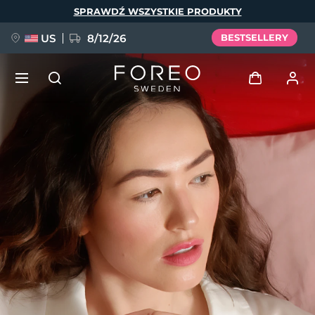
Przejdź
SPRAWDŹ WSZYSTKIE PRODUKTY
do
treści
US
8/12/26
BESTSELLERY
NOWOŚĆ
Zaloguj
Język
BREAKING NEWS
Profil użytkownika
English
Deutsch
Español
Moje urządzenia
FAQ™ Pure Beauty-Tech Elixir
Français
Italiano
Português
Moje zamówienia
Polski
Svenska
Русский
Türkçe
简体中文
繁體中文
Moje adresy
issa™ Teeth Whitening Set
Moje subskrypcje