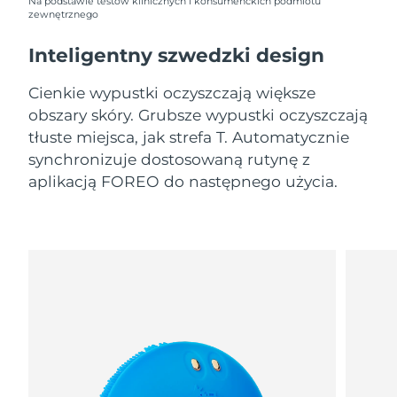
11/8/26
Na podstawie testów klinicznych i konsumenckich podmiotu
zewnętrznego
Oczekiwany czas dostawy
Słowenia
Inteligentny szwedzki design
11/8/26
Cienkie wypustki oczyszczają większe
Republika
Oczekiwany czas dostawy
Południowej Afryki
19/8/26
obszary skóry. Grubsze wypustki oczyszczają
tłuste miejsca, jak strefa T. Automatycznie
Oczekiwany czas dostawy
synchronizuje dostosowaną rutynę z
Korea Południowa
13/8/26
aplikacją FOREO do następnego użycia.
Oczekiwany czas dostawy
Hiszpania
11/8/26
Oczekiwany czas dostawy
Szwecja
11/8/26
Oczekiwany czas dostawy
Szwajcaria
11/8/26
Oczekiwany czas dostawy
Tajwan
16/8/26