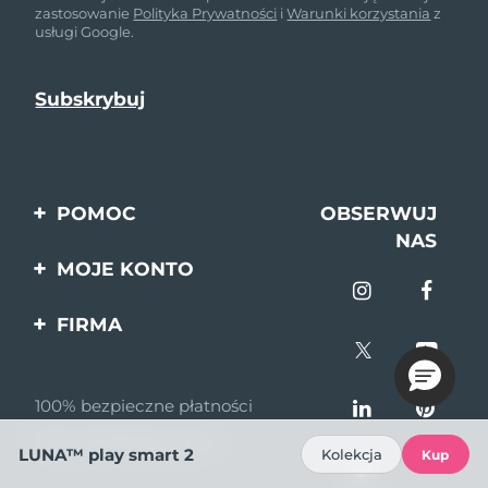
zastosowanie
Polityka Prywatności
i
Warunki korzystania
z
usługi Google.
POMOC
OBSERWUJ
NAS
Kontakt
MOJE KONTO
Zamówienia & Wysyłka
Rejestracja produktu
FIRMA
Gwarancja & Zwroty
Pomoc
O nas
Pytania i odpowiedzi
100% bezpieczne płatności
Program partnerski
Informacje o baterii
Recenzje Bazaarvoice
Wiadomości
LUNA™ play smart 2
Kolekcja
Kup
partnerskie