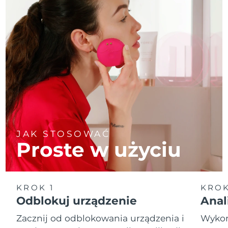
JAK STOSOWAĆ
Proste w użyciu
KROK 1
KROK
Odblokuj urządzenie
Anal
Zacznij od odblokowania urządzenia i
Wykona