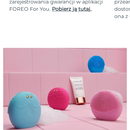
zarejestrowania gwarancji w aplikacji
przean
FOREO For You.
Pobierz ją tutaj.
dosto
ona z