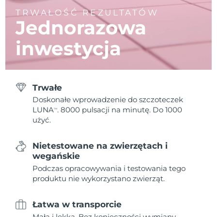
TRWAŁOŚĆ REZULTATÓW
Jednorazowa
inwestycja
Trwałe
Doskonałe wprowadzenie do szczoteczek
LUNA
. 8000 pulsacji na minutę. Do 1000
TM
użyć.
Nietestowane na zwierzętach i
wegańskie
Podczas opracowywania i testowania tego
produktu nie wykorzystano zwierząt.
Łatwa w transporcie
Mała i lekka. Bez konieczności wymiany