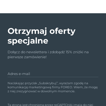
Otrzymaj oferty
specjalne
Dołącz do newslettera i zdobądź 15% zniżki na
pierwsze zamówienie!
Adres e-mail
Naciskając przycisk „Subskrybuj”, wyrażam zgodę na
komunikację marketingową firmy FOREO. Wiem, że mogę
z niej zrezygnować w dowolnym momencie.
Ta strona jest chroniona przez reCAPTCHA i mają do niej