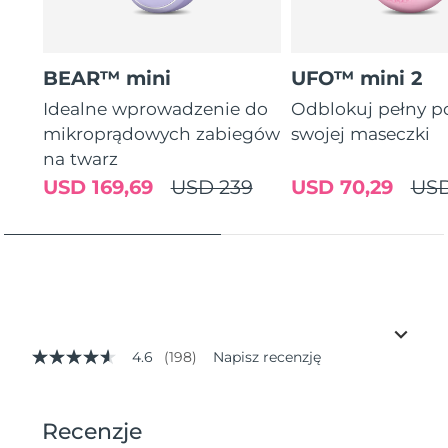
BEAR™ mini
UFO™ mini 2
Idealne wprowadzenie do
Odblokuj pełny p
mikroprądowych zabiegów
swojej maseczki
na twarz
USD 169,69
USD 239
USD 70,29
USD
4.6
(198)
Napisz recenzję
4.6
z
5
gwiazdek,
średnia
wartość