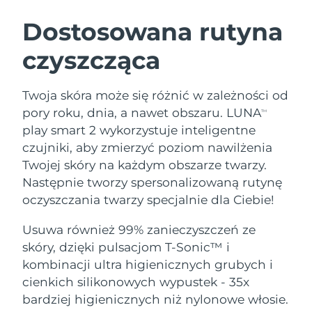
SZWEDZKI RUTYNA PIELĘGNACJI
URODY
Dostosowana rutyna
czyszcząca
Oczekiwany czas dostawy
Australia
8/11/26
Oczekiwany czas dostawy
Twoja skóra może się różnić w zależności od
Oczyszczanie twarzy
Lifting twarzy
Austria
8/8/26
pory roku, dnia, a nawet obszaru. LUNA
TM
LUNA™ 4 zestaw
BEAR™ 2 zestaw
play smart 2 wykorzystuje inteligentne
Oczekiwany czas dostawy
Bahrajn
Anti-aging massage
Microcurrent toning
czujniki, aby zmierzyć poziom nawilżenia
8/9/26
Twojej skóry na każdym obszarze twarzy.
Pielęgnacja jamy
Oczekiwany czas dostawy
Nawilżenie
ustnej
Następnie tworzy spersonalizowaną rutynę
Belgia
8/8/26
LUNA™ 4 Plus
BEAR™ 2 go
oczyszczania twarzy specjalnie dla Ciebie!
UFO™ 3 zestaw
issa™ 4
Massage, LED heating
Microcurrent toning on-the-go
Oczekiwany czas dostawy
FAQ™ ZABIEG ANTI-AGING
Bermudy
Deep facial hydration
Hybrid silicone sonic toothbrush
Usuwa również 99% zanieczyszczeń ze
8/14/26
skóry, dzięki pulsacjom T-Sonic™ i
NEW
Bośnia i
LUNA™ 4 Men
BEAR™ 2 eyes & lips
kombinacji ultra higienicznych grubych i
Oczekiwany czas dostawy
UFO™ 3 LED
Hercegowina
8/11/26
issa™ 4 plus
cienkich silikonowych wypustek - 35x
For men, anti-aging massage
Microcurrent line smoothing device
Near-infrared and red light therapy
Smart hybrid silicone sonic toothbrush
bardziej higienicznych niż nylonowe włosie.
device
Anti-aging
Zabiegi LED
Oczekiwany czas dostawy