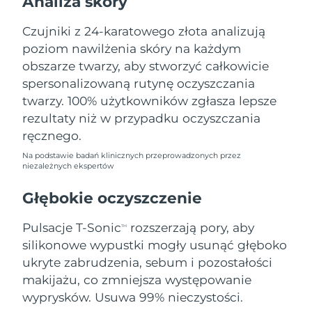
Analiza skóry
Oczekiwany czas dostawy
Liban
8/9/26
Czujniki z 24-karatowego złota analizują
poziom nawilżenia skóry na każdym
Oczekiwany czas dostawy
Litwa
8/8/26
obszarze twarzy, aby stworzyć całkowicie
spersonalizowaną rutynę oczyszczania
Oczekiwany czas dostawy
Luksemburg
twarzy. 100% użytkowników zgłasza lepsze
8/8/26
rezultaty niż w przypadku oczyszczania
Oczekiwany czas dostawy
ręcznego.
SRA Makau (Chiny)
8/10/26
Na podstawie badań klinicznych przeprowadzonych przez
niezależnych ekspertów
Oczekiwany czas dostawy
Malezja
8/11/26
Głębokie oczyszczenie
Oczekiwany czas dostawy
Malta
Pulsacje T-Sonic
rozszerzają pory, aby
8/8/26
TM
silikonowe wypustki mogły usunąć głęboko
Oczekiwany czas dostawy
ukryte zabrudzenia, sebum i pozostałości
Meksyk
8/12/26
makijażu, co zmniejsza występowanie
wyprysków. Usuwa 99% nieczystości.
Oczekiwany czas dostawy
Monako
8/9/26