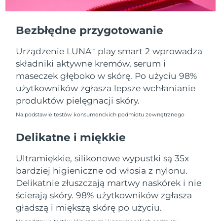
Oczekiwany czas dostawy
Portoryko
8/10/26
Bezbłędne przygotowanie
Oczekiwany czas dostawy
Katar
8/9/26
Urządzenie LUNA
play smart 2 wprowadza
TM
składniki aktywne kremów, serum i
Oczekiwany czas dostawy
Reunion
8/13/26
maseczek głęboko w skórę. Po użyciu 98%
użytkowników zgłasza lepsze wchłanianie
Oczekiwany czas dostawy
Rumunia
produktów pielęgnacji skóry.
8/8/26
Na podstawie testów konsumenckich podmiotu zewnętrznego
Oczekiwany czas dostawy
Rosja
8/16/26
Delikatne i miękkie
Oczekiwany czas dostawy
Ultramiękkie, silikonowe wypustki są 35x
Arabia Saudyjska
8/9/26
bardziej higieniczne od włosia z nylonu.
Delikatnie złuszczają martwy naskórek i nie
Oczekiwany czas dostawy
Singapur
8/10/26
ścierają skóry. 98% użytkowników zgłasza
gładszą i miększą skórę po użyciu.
Oczekiwany czas dostawy
Słowacja