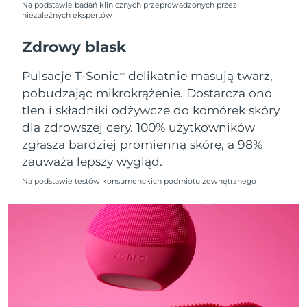
Na podstawie badań klinicznych przeprowadzonych przez
niezależnych ekspertów
Oczekiwany czas dostawy
Holandia
8/8/26
Zdrowy blask
Oczekiwany czas dostawy
Nowa Zelandia
Pulsacje T-Sonic
delikatnie masują twarz,
TM
8/8/26
pobudzając mikrokrążenie. Dostarcza ono
tlen i składniki odżywcze do komórek skóry
Oczekiwany czas dostawy
Norwegia
8/8/26
dla zdrowszej cery. 100% użytkowników
zgłasza bardziej promienną skórę, a 98%
Oczekiwany czas dostawy
Oman
zauważa lepszy wygląd.
8/11/26
Na podstawie testów konsumenckich podmiotu zewnętrznego
Oczekiwany czas dostawy
Filipiny
8/11/26
Oczekiwany czas dostawy
Polska
8/9/26
Oczekiwany czas dostawy
Portugalia
8/8/26