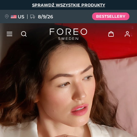
Przejdź
SPRAWDŹ WSZYSTKIE PRODUKTY
do
treści
US
8/9/26
BESTSELLERY
NOWOŚĆ
Zaloguj
Język
BREAKING NEWS
Profil użytkownika
English
Deutsch
Español
Moje urządzenia
FAQ™ Pure Beauty-Tech Elixir
Français
Italiano
Português
Moje zamówienia
Polski
Svenska
Русский
Türkçe
简体中文
繁體中文
Moje adresy
issa™ Teeth Whitening Set
Moje subskrypcje