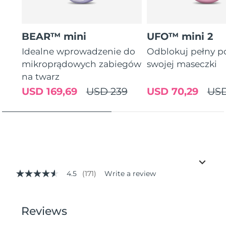
BEAR™ mini
UFO™ mini 2
Idealne wprowadzenie do
Odblokuj pełny p
mikroprądowych zabiegów
swojej maseczki
na twarz
USD 169,69
USD 239
USD 70,29
USD
4.5
(171)
Write a review
4.5
out
of
5
stars,
average
rating