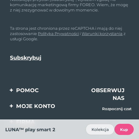
komunikację marketingową firmy FOREO. Wiem, że mogę
z niej zrezygnować w dowolnym momencie.
Ta strona jest chroniona przez reCAPTCHA i mają do niej
zastosowanie
Polityka Prywatności
i
Warunki korzystania
z
usługi Google.
POMOC
OBSERWUJ
NAS
Kontakt
MOJE KONTO
Rozpocznij czat
Zamówienia & Wysyłka
Rejestracja produktu
FIRMA
Gwarancja & Zwroty
LUNA™ play smart 2
Kolekcja
Kup
Pomoc
O nas
Pytania i odpowiedzi