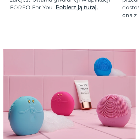
FOREO For You.
Pobierz ją tutaj.
dosto
ona z