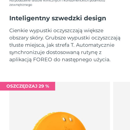
8/8/26
Na podstawie testów klinicznych i konsumenckich podmiotu
zewnętrznego
Oczekiwany czas dostawy
Słowenia
Inteligentny szwedzki design
8/8/26
Cienkie wypustki oczyszczają większe
Republika
Oczekiwany czas dostawy
Południowej Afryki
8/16/26
obszary skóry. Grubsze wypustki oczyszczają
tłuste miejsca, jak strefa T. Automatycznie
Oczekiwany czas dostawy
synchronizuje dostosowaną rutynę z
Korea Południowa
8/10/26
aplikacją FOREO do następnego użycia.
Oczekiwany czas dostawy
Hiszpania
8/8/26
Oczekiwany czas dostawy
OSZCZĘDZAJ 29 %
Szwecja
8/8/26
Oczekiwany czas dostawy
Szwajcaria
8/8/26
Oczekiwany czas dostawy
Tajwan
8/13/26