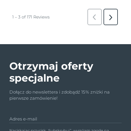
Otrzymaj oferty
specjalne
Dołącz do newslettera i zdobądź 15% zniżki na
pierwsze zamówienie!
Adres e-mail
Naciskając przycisk „Subskrybuj”, wyrażam zgodę na