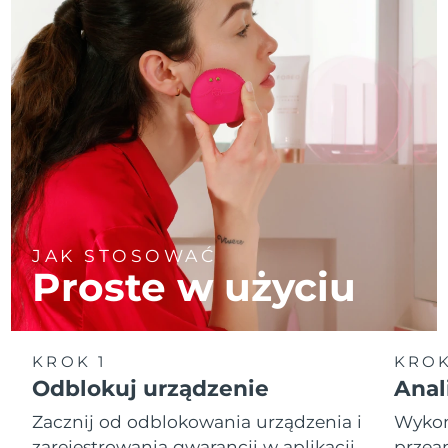
JAK STOSOWAĆ
Proste w użyciu
KROK 1
KROK
Odblokuj urządzenie
Anal
Zacznij od odblokowania urządzenia i
Wykona
zarejestrowania gwarancji w aplikacji
przean