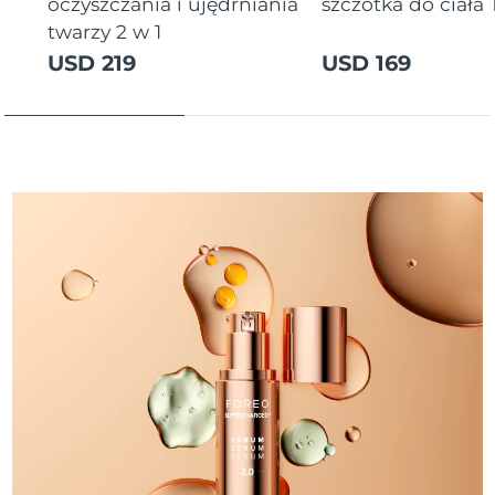
8/10/26
oczyszczania i ujędrniania
szczotka do ciała
twarzy 2 w 1
Oczekiwany czas dostawy
Słowenia
USD 219
USD 169
8/10/26
Republika
Oczekiwany czas dostawy
Południowej Afryki
8/18/26
Oczekiwany czas dostawy
Korea Południowa
8/12/26
Oczekiwany czas dostawy
Hiszpania
8/10/26
Oczekiwany czas dostawy
Szwecja
8/10/26
Oczekiwany czas dostawy
Szwajcaria
8/10/26
Oczekiwany czas dostawy
Tajwan
8/15/26