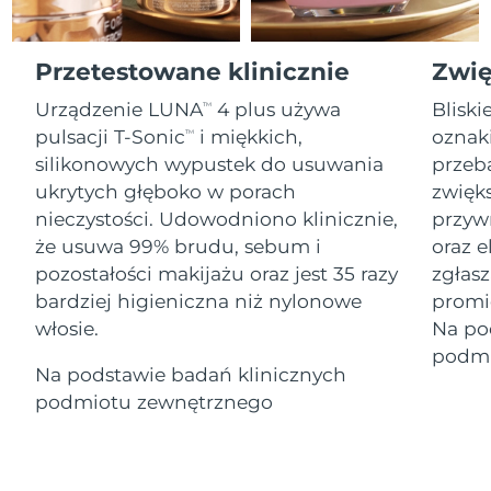
Serum
Gibraltar
All revitalizing eye massagers
issa™ Teeth Whitening Gel
8/14/26
Advanced pore care essentials
For healthy hair
18% PAP
Kosmetyki
Mężczyźni
Oczekiwany czas dostawy
Przetestowane klinicznie
Zwię
Grecja
8/10/26
Urządzenie LUNA
4 plus używa
Bliski
TM
SRA Hongkong
Oczekiwany czas dostawy
pulsacji T-Sonic
i miękkich,
oznaki
TM
(Chiny)
8/11/26
silikonowych wypustek do usuwania
przeb
Kupuj
ukrytych głęboko w porach
zwięks
Oczekiwany czas dostawy
Węgry
nieczystości. Udowodniono klinicznie,
przyw
8/10/26
że usuwa 99% brudu, sebum i
oraz 
Oczekiwany czas dostawy
pozostałości makijażu oraz jest 35 razy
zgłasz
Islandia
FOREO APP
8/11/26
bardziej higieniczna niż nylonowe
promi
włosie.
Na po
O NAS
Oczekiwany czas dostawy
Indonezja
8/8/26
podmi
Na podstawie badań klinicznych
podmiotu zewnętrznego
Oczekiwany czas dostawy
Irlandia
8/10/26
Oczekiwany czas dostawy
Wyspa Man
8/12/26