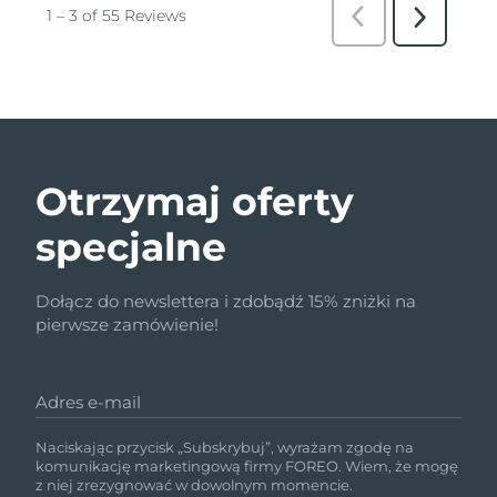
Otrzymaj oferty
specjalne
Dołącz do newslettera i zdobądź 15% zniżki na
pierwsze zamówienie!
Adres e-mail
Naciskając przycisk „Subskrybuj”, wyrażam zgodę na
komunikację marketingową firmy FOREO. Wiem, że mogę
z niej zrezygnować w dowolnym momencie.