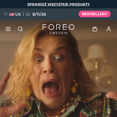
Przejdź
SPRAWDŹ WSZYSTKIE PRODUKTY
do
treści
US
8/11/26
BESTSELLERY
NOWOŚĆ
Zaloguj
Język
BREAKING NEWS
Profil użytkownika
English
Deutsch
Español
Moje urządzenia
FAQ™ Pure Beauty-Tech Elixir
Français
Italiano
Português
Moje zamówienia
Polski
Svenska
Русский
Türkçe
简体中文
繁體中文
Moje adresy
issa™ Teeth Whitening Set
Moje subskrypcje