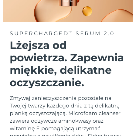
Oczekiwany czas dostawy
Tajlandia
8/14/26
Oczekiwany czas dostawy
Turcja
8/11/26
SUPERCHARGED
SERUM 2.0
TM
Lżejsza od
Zjednoczone Emiraty
Oczekiwany czas dostawy
Arabskie
8/11/26
powietrza. Zapewnia
Oczekiwany czas dostawy
miękkie, delikatne
Wielka Brytania
8/10/26
oczyszczanie.
Oczekiwany czas dostawy
Stany Zjednoczone
8/11/26
Zmywaj zanieczyszczenia pozostałe na
Oczekiwany czas dostawy
Uzbekistan
Twojej twarzy każdego dnia z tą delikatną
8/15/26
pianką oczyszczającą. Microfoam cleanser
Oczekiwany czas dostawy
zawiera odżywcze aminokwasy oraz
Wietnam
8/16/26
witaminę E pomagającą utrzymać
prawidłowe nawilżenie skóry. Skóra twarzy