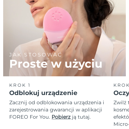
JAK STOSOWAĆ
Proste w użyciu
KROK 1
KROK
Odblokuj urządzenie
Oczy
Zacznij od odblokowania urządzenia i
Zwilż 
zarejestrowania gwarancji w aplikacji
kosmet
FOREO For You.
Pobierz
ją tutaj.
efektó
Micro