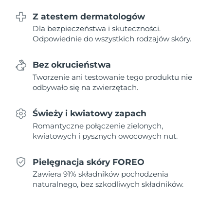
Z atestem dermatologów
Oczekiwany czas dostawy
Holandia
Dla bezpieczeństwa i skuteczności.
8/11/26
Odpowiednie do wszystkich rodzajów skóry.
Oczekiwany czas dostawy
Nowa Zelandia
8/11/26
Bez okrucieństwa
Tworzenie ani testowanie tego produktu nie
Oczekiwany czas dostawy
Norwegia
8/11/26
odbywało się na zwierzętach.
Oczekiwany czas dostawy
Oman
Świeży i kwiatowy zapach
8/14/26
Romantyczne połączenie zielonych,
kwiatowych i pysznych owocowych nut.
Oczekiwany czas dostawy
Filipiny
8/14/26
Pielęgnacja skóry FOREO
Oczekiwany czas dostawy
Polska
Zawiera 91% składników pochodzenia
8/12/26
naturalnego, bez szkodliwych składników.
Oczekiwany czas dostawy
Portugalia
8/11/26