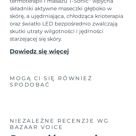
termoterapii i masażu T-Sonic
wpycha
składniki aktywne maseczki głęboko w
skórę, a ujędrniająca, chłodząca krioterapia
oraz światło LED bezpośrednio zwalczają
skutki utraty wilgotności i jędrności
starzejącej się skóry.
Dowiedz się więcej
MOGĄ CI SIĘ RÓWNIEŻ
SPODOBAĆ
NIEZALEŻNE RECENZJE
WG
BAZAAR VOICE