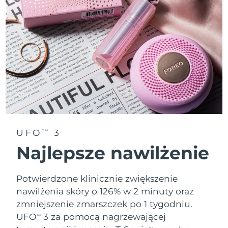
Oczekiwany czas dostawy
Tajlandia
8/15/26
Oczekiwany czas dostawy
Turcja
8/12/26
Zjednoczone Emiraty
Oczekiwany czas dostawy
Arabskie
8/12/26
Oczekiwany czas dostawy
Wielka Brytania
8/11/26
UFO
3
TM
Oczekiwany czas dostawy
Stany Zjednoczone
Najlepsze nawilżenie
8/12/26
Oczekiwany czas dostawy
Uzbekistan
Potwierdzone klinicznie zwiększenie
8/16/26
nawilżenia skóry o 126% w 2 minuty oraz
Oczekiwany czas dostawy
Wietnam
zmniejszenie zmarszczek po 1 tygodniu.
8/17/26
UFO
3 za pomocą nagrzewającej
TM
TM