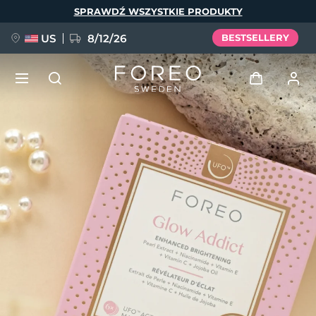
Przejdź
SPRAWDŹ WSZYSTKIE PRODUKTY
do
treści
US
8/12/26
BESTSELLERY
NOWOŚĆ
Zaloguj
Język
BREAKING NEWS
Profil użytkownika
English
Deutsch
Español
Moje urządzenia
FAQ™ Pure Beauty-Tech Elixir
Français
Italiano
Português
Moje zamówienia
Polski
Svenska
Русский
Türkçe
简体中文
繁體中文
Moje adresy
issa™ Teeth Whitening Set
Moje subskrypcje