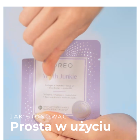
Oczekiwany czas dostawy
Portoryko
8/13/26
Oczekiwany czas dostawy
Katar
8/12/26
Oczekiwany czas dostawy
Reunion
8/16/26
Oczekiwany czas dostawy
Rumunia
8/11/26
Oczekiwany czas dostawy
Rosja
8/19/26
Oczekiwany czas dostawy
Arabia Saudyjska
8/12/26
JAK STOSOWAĆ
Oczekiwany czas dostawy
Singapur
Prosta w użyciu
8/13/26
Oczekiwany czas dostawy
Słowacja