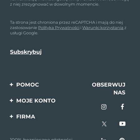
z niej zrezygnować w dowolnym momencie.
Ta strona jest chroniona przez reCAPTCHA i mają do niej
zastosowanie
Polityka Prywatności
i
Warunki korzystania
z
usługi Google.
POMOC
OBSERWUJ
NAS
Kontakt
MOJE KONTO
Zamówienia & Wysyłka
Rejestracja produktu
FIRMA
Gwarancja & Zwroty
Pomoc
O nas
Pytania i odpowiedzi
100% bezpieczne płatności