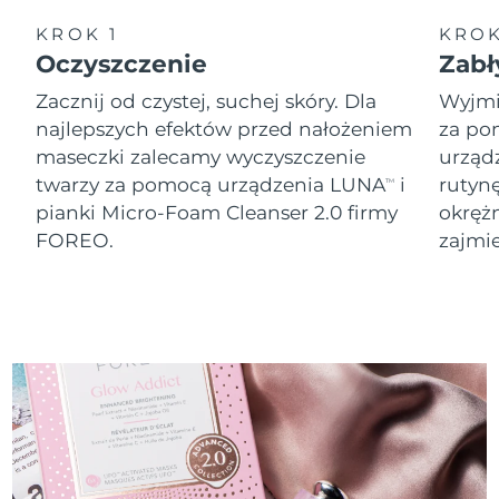
8/11/26
KROK 1
KROK
Oczekiwany czas dostawy
Słowenia
Oczyszczenie
Zabł
8/11/26
Zacznij od czystej, suchej skóry. Dla
Wyjmij
Republika
Oczekiwany czas dostawy
najlepszych efektów przed nałożeniem
za po
Południowej Afryki
8/19/26
maseczki zalecamy wyczyszczenie
urząd
twarzy za pomocą urządzenia LUNA
i
rutyn
TM
Oczekiwany czas dostawy
Korea Południowa
pianki Micro-Foam Cleanser 2.0 firmy
okręż
8/13/26
FOREO.
zajmie
Oczekiwany czas dostawy
Hiszpania
8/11/26
Oczekiwany czas dostawy
Szwecja
8/11/26
Oczekiwany czas dostawy
Szwajcaria
8/11/26
Oczekiwany czas dostawy
Tajwan
8/16/26