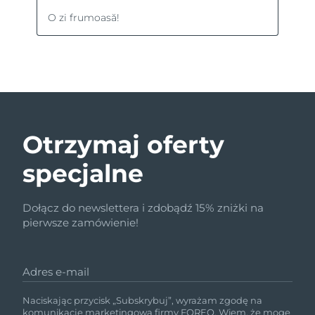
Otrzymaj oferty
specjalne
Dołącz do newslettera i zdobądź 15% zniżki na
pierwsze zamówienie!
Adres e-mail
Naciskając przycisk „Subskrybuj”, wyrażam zgodę na
komunikację marketingową firmy FOREO. Wiem, że mogę