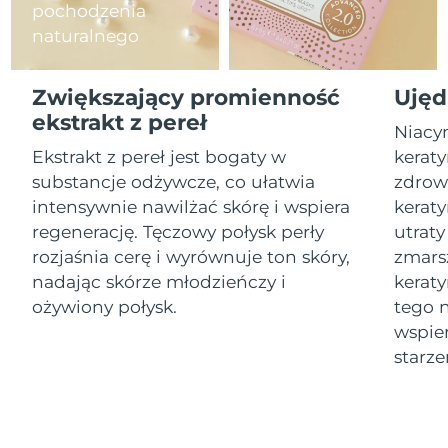
pochodzenia
naturalnego
Oczekiwany czas dostawy
Izrael
8/15/26
Zwiększający promienność
Ujęd
Oczekiwany czas dostawy
Włochy
8/11/26
ekstrakt z pereł
Niacy
Ekstrakt z pereł jest bogaty w
keraty
Oczekiwany czas dostawy
Japonia
8/14/26
substancje odżywcze, co ułatwia
zdrow
intensywnie nawilżać skórę i wspiera
keraty
Oczekiwany czas dostawy
Jersey
regenerację. Tęczowy połysk perły
utraty
8/16/26
rozjaśnia cerę i wyrównuje ton skóry,
zmars
Oczekiwany czas dostawy
nadając skórze młodzieńczy i
kerat
Kazachstan
8/13/26
ożywiony połysk.
tego 
wspier
Oczekiwany czas dostawy
Kuwejt
8/11/26
starze
Oczekiwany czas dostawy
Łotwa
8/11/26