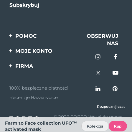
POMOC
OBSERWUJ
NAS
Kontakt
MOJE KONTO
Zamówienia & Wysyłka
Rejestracja produktu
FIRMA
Gwarancja & Zwroty
Pomoc
O nas
Pytania i odpowiedzi
100% bezpieczne płatności
Program partnerski
Informacje o baterii
Recenzje Bazaarvoice
Wiadomości
partnerskie
Rozpocznij czat
© 2026 FOREO Wszelkie prawa
MYSA
Farm to Face collection UFO™
zastrzeżone
Kolekcja
Kup
Dystrybutorzy
activated mask