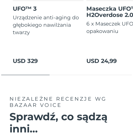
Oczekiwany czas dostawy
UFO™ 3
Maseczka UF
Tajlandia
8/13/26
H2Overdose 2.
Urządzenie anti-aging do
6 x Maseczek UF
głębokiego nawilżania
Oczekiwany czas dostawy
Turcja
8/10/26
opakowaniu
twarzy
Zjednoczone Emiraty
Oczekiwany czas dostawy
Arabskie
8/10/26
USD 329
USD 24,99
Oczekiwany czas dostawy
Wielka Brytania
8/9/26
Oczekiwany czas dostawy
Stany Zjednoczone
8/10/26
NIEZALEŻNE RECENZJE
WG
Oczekiwany czas dostawy
Uzbekistan
8/14/26
BAZAAR VOICE
Sprawdź, co sądzą
Oczekiwany czas dostawy
Wietnam
8/15/26
inni...