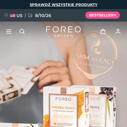
Przejdź
SPRAWDŹ WSZYSTKIE PRODUKTY
do
treści
US
8/10/26
BESTSELLERY
NOWOŚĆ
Zaloguj
Język
BREAKING NEWS
Profil użytkownika
English
Deutsch
Español
Moje urządzenia
FAQ™ Pure Beauty-Tech Elixir
Français
Italiano
Português
Moje zamówienia
Polski
Svenska
Русский
Türkçe
简体中文
繁體中文
Moje adresy
issa™ Teeth Whitening Set
Moje subskrypcje