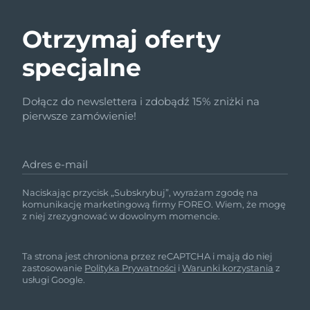
Otrzymaj oferty
specjalne
Dołącz do newslettera i zdobądź 15% zniżki na
pierwsze zamówienie!
Adres e-mail
Naciskając przycisk „Subskrybuj”, wyrażam zgodę na
komunikację marketingową firmy FOREO. Wiem, że mogę
z niej zrezygnować w dowolnym momencie.
Ta strona jest chroniona przez reCAPTCHA i mają do niej
zastosowanie
Polityka Prywatności
i
Warunki korzystania
z
usługi Google.