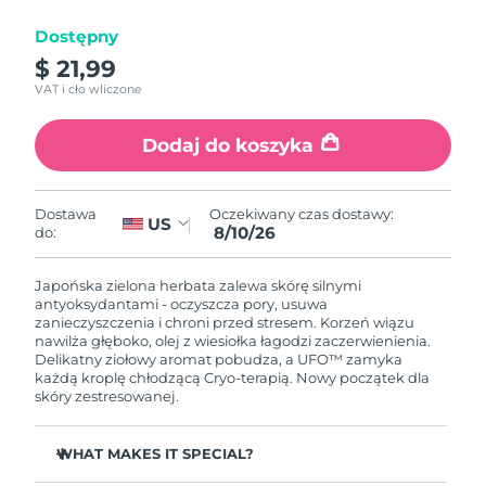
Dostępny
Oczekiwany czas dostawy
Izrael
8/13/26
$ 21,99
VAT i cło wliczone
Oczekiwany czas dostawy
Włochy
8/9/26
Dodaj do koszyka
Oczekiwany czas dostawy
Japonia
8/12/26
Oczekiwany czas dostawy:
Dostawa
US
8/10/26
do:
Oczekiwany czas dostawy
Jersey
8/14/26
Japońska zielona herbata zalewa skórę silnymi
Oczekiwany czas dostawy
antyoksydantami - oczyszcza pory, usuwa
Kazachstan
8/11/26
zanieczyszczenia i chroni przed stresem. Korzeń wiązu
nawilża głęboko, olej z wiesiołka łagodzi zaczerwienienia.
Delikatny ziołowy aromat pobudza, a UFO™ zamyka
Oczekiwany czas dostawy
Kuwejt
każdą kroplę chłodzącą Cryo-terapią. Nowy początek dla
8/9/26
skóry zestresowanej.
Oczekiwany czas dostawy
Łotwa
8/9/26
WHAT MAKES IT SPECIAL?