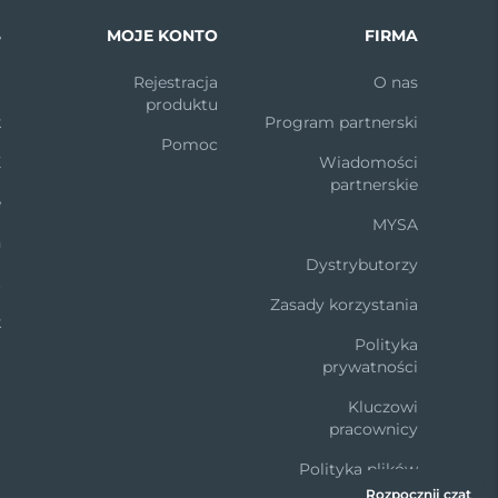
S
MOJE KONTO
FIRMA
m
Rejestracja
O nas
produktu
k
Program partnerski
Pomoc
X
Wiadomości
partnerskie
e
MYSA
n
Dystrybutorzy
t
Zasady korzystania
k
Polityka
prywatności
Kluczowi
pracownicy
Polityka plików
cookie
Rozpocznij czat