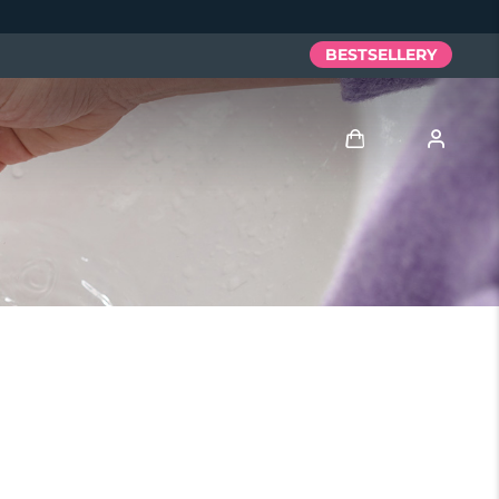
BESTSELLERY
Zaloguj
Profil użytkownika
Moje urządzenia
Moje zamówienia
Moje adresy
Moje subskrypcje