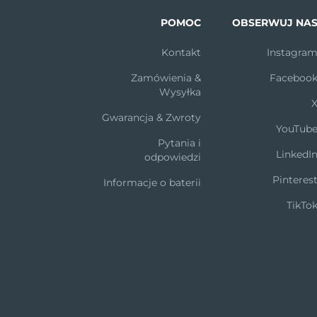
POMOC
OBSERWUJ NA
Kontakt
Instagra
Zamówienia &
Faceboo
Wysyłka
Gwarancja & Zwroty
YouTub
Pytania i
LinkedI
odpowiedzi
Pinteres
Informacje o baterii
TikTo