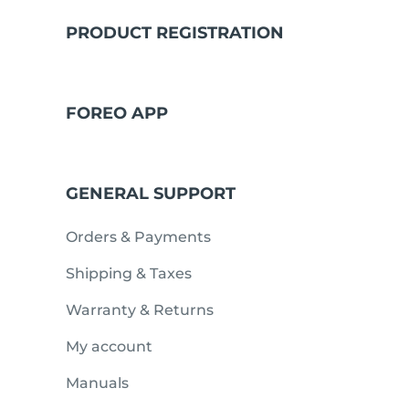
PRODUCT REGISTRATION
issa™ Teeth Whitening Set
FOREO APP
FAQ™ Dual LED Panel
GENERAL SUPPORT
POPULARNY
Orders & Payments
Shipping & Taxes
Warranty & Returns
Specjalne oferty
Bestsellery
My account
Manuals