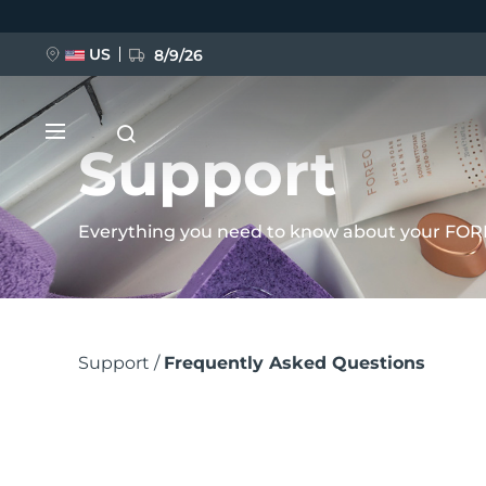
Przejdź
do
US
8/9/26
treści
Support
Everything you need to know about your FOR
NOWOŚĆ
Ścieżka
BREAKING NEWS
Support
Frequently Asked Questions
nawigacyjna
FAQ™ Pure Beauty-Tech Elixir