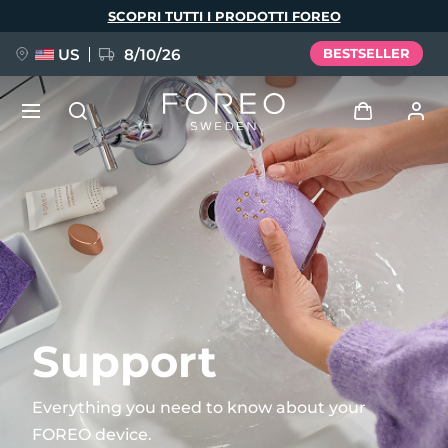
Salta
SCOPRI TUTTI I PRODOTTI FOREO
al
contenuto
principale
US
8/10/26
BESTSELLER
NUOVO
Accedi
Lingua
BREAKING NEWS
Profilo utente
English
Deutsch
Español
I miei dispositivi
FAQ™ Pure Beauty-Tech Elixir
Français
Italiano
Português
I miei ordini
Polski
Svenska
Русский
Support
Türkçe
简体中文
繁體中文
I miei indirizzi
Everything you need to know about your
issa™ Teeth Whitening Set
FOREO device.
I miei abbonamenti