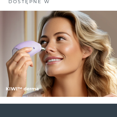
DOSTĘPNE W
Oczekiwany czas dostawy
Holandia
8/9/26
Oczekiwany czas dostawy
Nowa Zelandia
8/9/26
Oczekiwany czas dostawy
Norwegia
8/9/26
Oczekiwany czas dostawy
Oman
8/12/26
Oczekiwany czas dostawy
Filipiny
8/12/26
KIWI™ derma
Oczekiwany czas dostawy
Polska
8/10/26
Oczekiwany czas dostawy
Portugalia
8/9/26