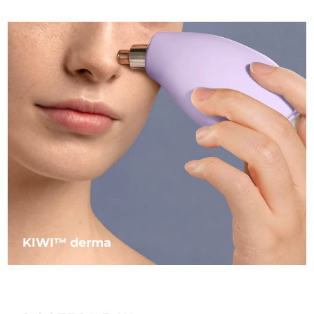
Oczekiwany czas dostawy
Liban
8/10/26
Oczekiwany czas dostawy
Litwa
8/9/26
Oczekiwany czas dostawy
Luksemburg
8/9/26
Oczekiwany czas dostawy
SRA Makau (Chiny)
8/11/26
Oczekiwany czas dostawy
Malezja
8/12/26
Oczekiwany czas dostawy
Malta
8/9/26
KIWI™ derma
Oczekiwany czas dostawy
Meksyk
8/13/26
Oczekiwany czas dostawy
Monako
8/10/26