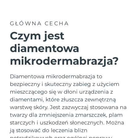
Kraj dostawy
Oczekiwany czas dostawy
Stany Zjednoczone
GŁÓWNA CECHA
8/10/26
FAQ™ Dual LED Panel
Czym jest
Oczekiwany czas dostawy
Wielka Brytania
8/9/26
diamentowa
POPULARNY
Oczekiwany czas dostawy
mikrodermabrazja?
Hiszpania
8/9/26
Oczekiwany czas dostawy
Diamentowa mikrodermabrazja to
Australia
8/12/26
Specjalne oferty
Bestsellery
bezpieczny i skuteczny zabieg z użyciem
mieszczącego się w dłoni urządzenia z
Oczekiwany czas dostawy
Francja
8/9/26
diamentami, które złuszcza zewnętrzną
warstwę skóry. Jest zazwyczaj stosowana na
Oczekiwany czas dostawy
Niemcy
twarzy dla zmniejszenia zmarszczek, plam
8/9/26
Terapia czerwonym światłem
starczych i uszkodzeń słonecznych. Można
ją stosować do leczenia blizn
Oczekiwany czas dostawy
Kanada
8/13/26
potrądzikowych oraz ogólnej poprawy