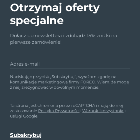
Otrzymaj oferty
Oczekiwany czas dostawy
Portoryko
8/11/26
specjalne
Oczekiwany czas dostawy
Katar
8/10/26
Dołącz do newslettera i zdobądź 15% zniżki na
Oczekiwany czas dostawy
pierwsze zamówienie!
Reunion
8/14/26
Oczekiwany czas dostawy
Rumunia
Adres e-mail
8/9/26
Naciskając przycisk „Subskrybuj”, wyrażam zgodę na
Oczekiwany czas dostawy
Rosja
komunikację marketingową firmy FOREO. Wiem, że mogę
8/17/26
z niej zrezygnować w dowolnym momencie.
Oczekiwany czas dostawy
Arabia Saudyjska
8/10/26
Ta strona jest chroniona przez reCAPTCHA i mają do niej
zastosowanie
Polityka Prywatności
i
Warunki korzystania
z
usługi Google.
Oczekiwany czas dostawy
Singapur
8/11/26
Oczekiwany czas dostawy
Słowacja