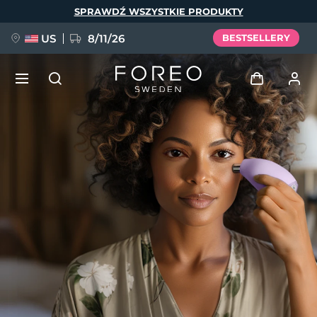
Przejdź
SPRAWDŹ WSZYSTKIE PRODUKTY
do
treści
US
8/11/26
BESTSELLERY
NOWOŚĆ
Zaloguj
Język
BREAKING NEWS
Profil użytkownika
English
Deutsch
Español
Moje urządzenia
FAQ™ Pure Beauty-Tech Elixir
Français
Italiano
Português
Moje zamówienia
Polski
Svenska
Русский
Türkçe
简体中文
繁體中文
Moje adresy
issa™ Teeth Whitening Set
Moje subskrypcje