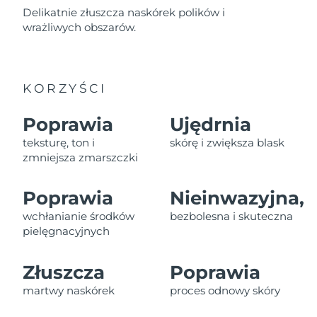
Delikatnie złuszcza naskórek polików i
Oczekiwany czas dostawy
wrażliwych obszarów.
Izrael
8/13/26
Oczekiwany czas dostawy
Włochy
8/9/26
KORZYŚCI
Oczekiwany czas dostawy
Japonia
Poprawia
Ujędrnia
8/12/26
teksturę, ton i
skórę i zwiększa blask
Oczekiwany czas dostawy
zmniejsza zmarszczki
Jersey
8/14/26
Poprawia
Nieinwazyjna,
Oczekiwany czas dostawy
Kazachstan
8/11/26
wchłanianie środków
bezbolesna i skuteczna
pielęgnacyjnych
Oczekiwany czas dostawy
Kuwejt
8/9/26
Złuszcza
Poprawia
Oczekiwany czas dostawy
Łotwa
martwy naskórek
proces odnowy skóry
8/9/26