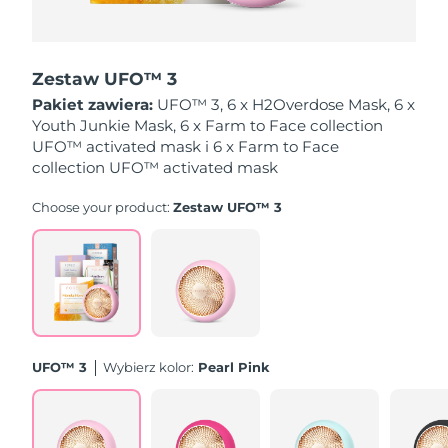
Oczekiwany czas dostawy
Holandia
8/10/26
Zestaw UFO™ 3
Oczekiwany czas dostawy
Pakiet zawiera:
UFO™ 3, 6 x H2Overdose Mask, 6 x
Nowa Zelandia
8/10/26
Youth Junkie Mask, 6 x Farm to Face collection
UFO™ activated mask i 6 x Farm to Face
Oczekiwany czas dostawy
collection UFO™ activated mask
Norwegia
8/10/26
Choose your product:
Zestaw UFO™ 3
Oczekiwany czas dostawy
Oman
8/13/26
Oczekiwany czas dostawy
Filipiny
8/13/26
Oczekiwany czas dostawy
Polska
8/11/26
UFO™ 3
Wybierz kolor:
Pearl Pink
Oczekiwany czas dostawy
Portugalia
8/10/26