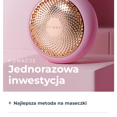
FUNKCJE
Jednorazowa
inwestycja
Najlepsza metoda na maseczki
Większa skuteczność od maseczek w
płachcie. Do tego 10x szybciej.