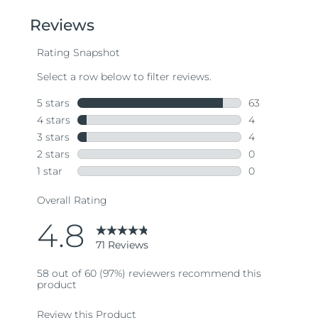
of
5
stars,
average
rating
value.
Read
71
Reviews.
Same
page
link.