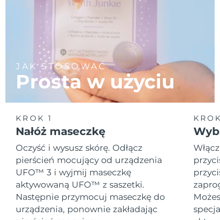
JAK STOSOWAĆ
Prosta w użyciu
KROK 1
KROK
Nałóż maseczkę
Wybi
Oczyść i wysusz skórę. Odłącz
Włącz
pierścień mocujący od urządzenia
przyci
UFO™ 3 i wyjmij maseczkę
przyci
aktywowaną UFO™ z saszetki.
zapro
Następnie przymocuj maseczkę do
Możesz
urządzenia, ponownie zakładając
specja