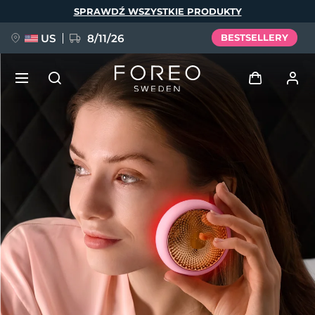
Przejdź
SPRAWDŹ WSZYSTKIE PRODUKTY
do
treści
US
8/11/26
BESTSELLERY
NOWOŚĆ
Zaloguj
Język
BREAKING NEWS
Profil użytkownika
English
Deutsch
Español
Moje urządzenia
FAQ™ Pure Beauty-Tech Elixir
Français
Italiano
Português
Moje zamówienia
Polski
Svenska
Русский
Türkçe
简体中文
繁體中文
Moje adresy
issa™ Teeth Whitening Set
Moje subskrypcje