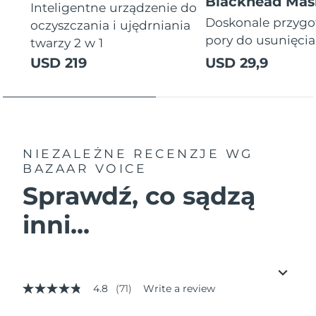
Blackhead Mas
Inteligentne urządzenie do
Doskonale przyg
oczyszczania i ujędrniania
pory do usunięci
twarzy 2 w 1
USD 219
USD 29,9
NIEZALEŻNE RECENZJE
WG
BAZAAR VOICE
Sprawdź, co sądzą
inni...
4.8
(71)
Write a review
4.8
out