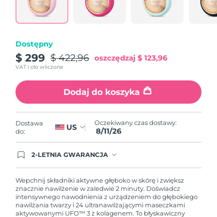
Oczekiwany czas dostawy
Portoryko
8/12/26
Oczekiwany czas dostawy
Katar
Dostępny
8/11/26
$ 299
$ 422,96
oszczędzaj
$ 123,96
Oczekiwany czas dostawy
Reunion
VAT i cło wliczone
8/15/26
Dodaj do koszyka
Oczekiwany czas dostawy
Rumunia
8/10/26
Oczekiwany czas dostawy
Oczekiwany czas dostawy:
Dostawa
Rosja
US
8/18/26
8/11/26
do:
Oczekiwany czas dostawy
Arabia Saudyjska
2-LETNIA GWARANCJA
8/11/26
Dzisiejsze zamówienie uprawnia do korzystania z
pełnej gwarancji FOREO. Oznacza to, że w
przypadku wystąpienia problemów w ciągu 2 lat
Oczekiwany czas dostawy
Wepchnij składniki aktywne głęboko w skórę i zwiększ
Singapur
od zakupu, FOREO bezpłatnie wymieni produkt.
8/12/26
znacznie nawilżenie w zaledwie 2 minuty. Doświadcz
intensywnego nawodnienia z urządzeniem do głębokiego
nawilżania twarzy i 24 ultranawilżającymi maseczkami
Oczekiwany czas dostawy
Słowacja
aktywowanymi UFO™ 3 z kolagenem. To błyskawiczny