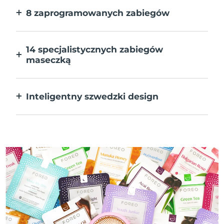
8 zaprogramowanych zabiegów
Jedno naciśnięcie przycisku. Dostosuj
preferencje w aplikacji.
14 specjalistycznych zabiegów
maseczką
Doskonałe połączenie technologii dla
uzupełnienia składników maseczki.
Inteligentny szwedzki design
W 100% wodoodporne i ultrahigieniczne.
Do 50 minut działania na ładowanie USB.