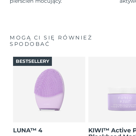
pierścień mocujący.
aktyw
MOGĄ CI SIĘ RÓWNIEŻ
SPODOBAĆ
BESTSELLERY
LUNA™ 4
KIWI™ Active 