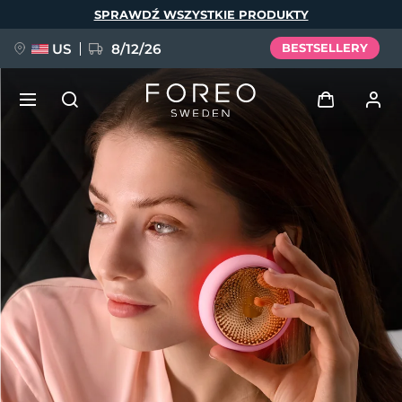
Przejdź
SPRAWDŹ WSZYSTKIE PRODUKTY
do
treści
US
8/12/26
BESTSELLERY
NOWOŚĆ
Zaloguj
Język
BREAKING NEWS
Profil użytkownika
English
Deutsch
Español
Moje urządzenia
FAQ™ Pure Beauty-Tech Elixir
Français
Italiano
Português
Moje zamówienia
Polski
Svenska
Русский
Türkçe
简体中文
繁體中文
Moje adresy
issa™ Teeth Whitening Set
Moje subskrypcje