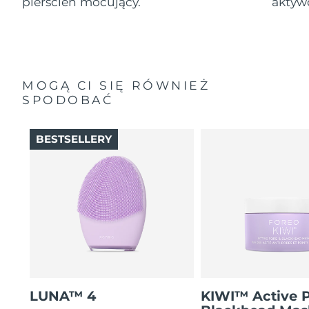
pierścień mocujący.
aktyw
MOGĄ CI SIĘ RÓWNIEŻ
SPODOBAĆ
BESTSELLERY
LUNA™ 4
KIWI™ Active 