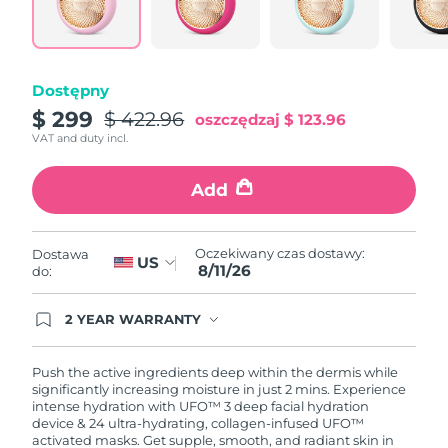
Oczekiwany czas dostawy
Portoryko
8/13/26
Oczekiwany czas dostawy
Katar
Dostępny
8/12/26
$ 299
$ 422.96
oszczędzaj
$ 123.96
Oczekiwany czas dostawy
Reunion
VAT and duty incl.
8/16/26
Add
Oczekiwany czas dostawy
Rumunia
8/11/26
Oczekiwany czas dostawy
Oczekiwany czas dostawy:
Dostawa
Rosja
US
8/19/26
8/11/26
do:
Oczekiwany czas dostawy
Arabia Saudyjska
2 YEAR WARRANTY
8/12/26
Ordering today registers you for full FOREO
warranty coverage. This means if you experience
issues within 2-year of purchase, FOREO will
Oczekiwany czas dostawy
Push the active ingredients deep within the dermis while
Singapur
replace your product free of charge.
8/13/26
significantly increasing moisture in just 2 mins. Experience
intense hydration with UFO™ 3 deep facial hydration
device & 24 ultra-hydrating, collagen-infused UFO™
Oczekiwany czas dostawy
Słowacja
activated masks. Get supple, smooth, and radiant skin in