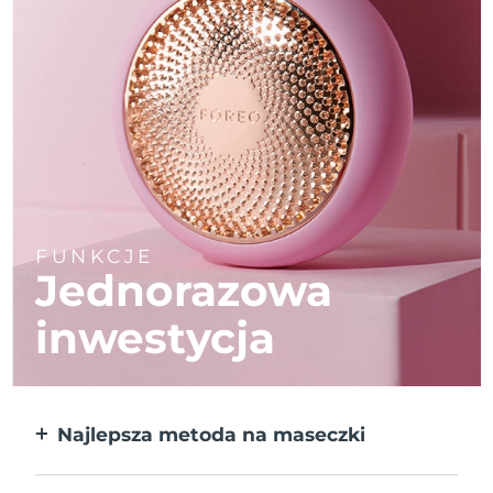
FUNKCJE
Jednorazowa
inwestycja
Najlepsza metoda na maseczki
Większa skuteczność od maseczek w
płachcie. Do tego 10x szybciej.