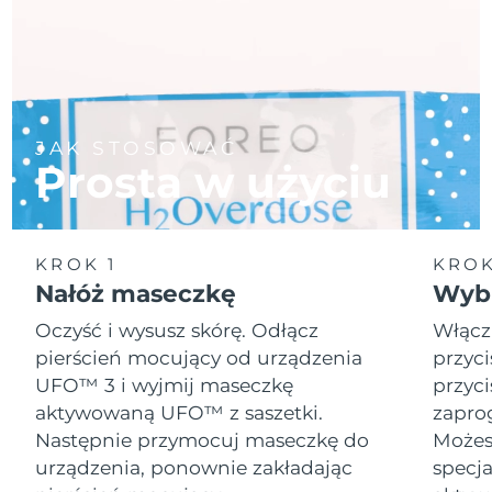
JAK STOSOWAĆ
Prosta w użyciu
KROK 1
KROK
Nałóż maseczkę
Wybi
Oczyść i wysusz skórę. Odłącz
Włącz
pierścień mocujący od urządzenia
przyci
UFO™ 3 i wyjmij maseczkę
przyci
aktywowaną UFO™ z saszetki.
zapro
Następnie przymocuj maseczkę do
Możesz
urządzenia, ponownie zakładając
specja