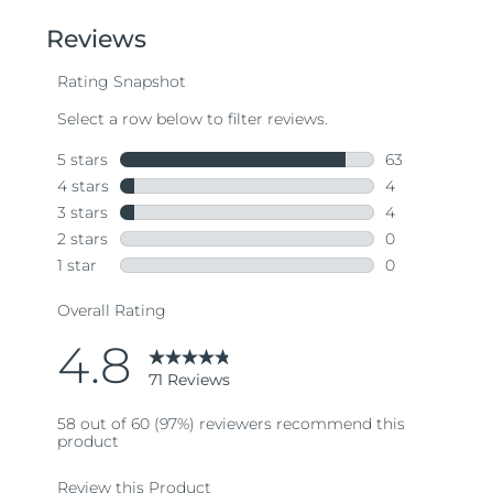
of
5
stars,
average
rating
value.
Read
71
Reviews.
Same
page
link.