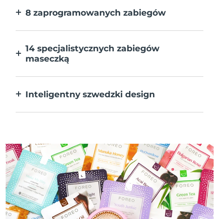
8 zaprogramowanych zabiegów
Jedno naciśnięcie przycisku. Dostosuj
preferencje w aplikacji.
14 specjalistycznych zabiegów
maseczką
Doskonałe połączenie technologii dla
uzupełnienia składników maseczki.
Inteligentny szwedzki design
W 100% wodoodporne i ultrahigieniczne.
Do 50 minut działania na ładowanie USB.