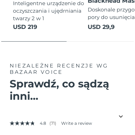
Blackhead Mas
Inteligentne urządzenie do
Doskonale przyg
oczyszczania i ujędrniania
pory do usunięci
twarzy 2 w 1
USD 219
USD 29,9
NIEZALEŻNE RECENZJE
WG
BAZAAR VOICE
Sprawdź, co sądzą
inni...
4.8
(71)
Write a review
4.8
out