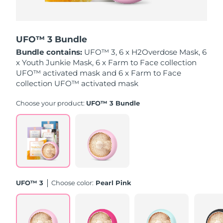
Oczekiwany czas dostawy
Holandia
8/11/26
UFO™ 3 Bundle
Oczekiwany czas dostawy
Bundle contains:
UFO™ 3, 6 x H2Overdose Mask, 6
Nowa Zelandia
8/11/26
x Youth Junkie Mask, 6 x Farm to Face collection
UFO™ activated mask and 6 x Farm to Face
Oczekiwany czas dostawy
collection UFO™ activated mask
Norwegia
8/11/26
Choose your product:
UFO™ 3 Bundle
Oczekiwany czas dostawy
Oman
8/14/26
Oczekiwany czas dostawy
Filipiny
8/14/26
Oczekiwany czas dostawy
Polska
8/12/26
UFO™ 3
Choose color:
Pearl Pink
Oczekiwany czas dostawy
Portugalia
8/11/26