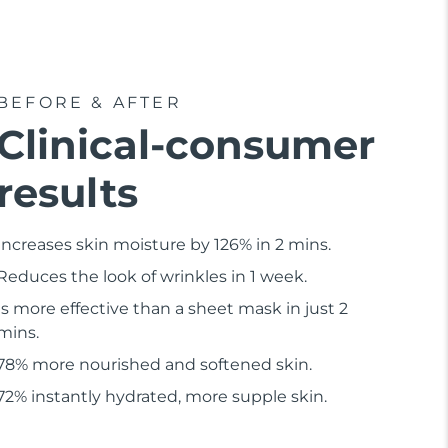
BEFORE & AFTER
Clinical-consumer
results
Increases skin moisture by 126% in 2 mins.
Reduces the look of wrinkles in 1 week.
Is more effective than a sheet mask in just 2
mins.
78% more nourished and softened skin.
72% instantly hydrated, more supple skin.