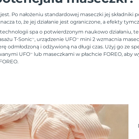
est. Po nałożeniu standardowej maseczki jej składniki p
nacza to, że jej działanie jest ograniczone, a efekty tym
 technologii spa o potwierdzonym naukowo działaniu, ter
asażu T-Sonic
, urządzenie UFO
mini 2 wzmacnia masecz
TM
TM
rę odmłodzoną i odżywioną na długi czas. Użyj go ze sp
wanymi UFO
lub maseczkami w płachcie FOREO, aby w
TM
 FOREO.