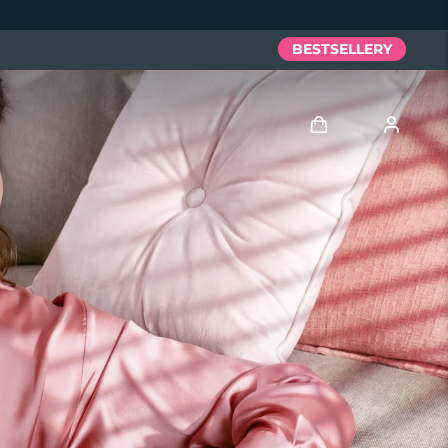
BESTSELLERY
Zaloguj
Profil użytkownika
Moje urządzenia
Moje zamówienia
Moje adresy
Moje subskrypcje