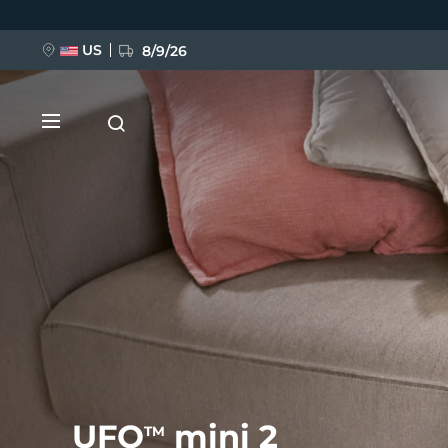
Przejdź
do
treści
US
8/9/26
NOWOŚĆ
BREAKING NEWS
FAQ™ Pure Beauty-Tech Elixir
UFO
mini 2
TM