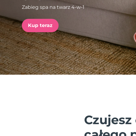
Zabieg spa na twarz 4-w-1
issa™ Teeth Whitening Set
Kup teraz
FAQ™ Dual LED Panel
POPULARNY
Specjalne oferty
Bestsellery
Czujesz 
całego 