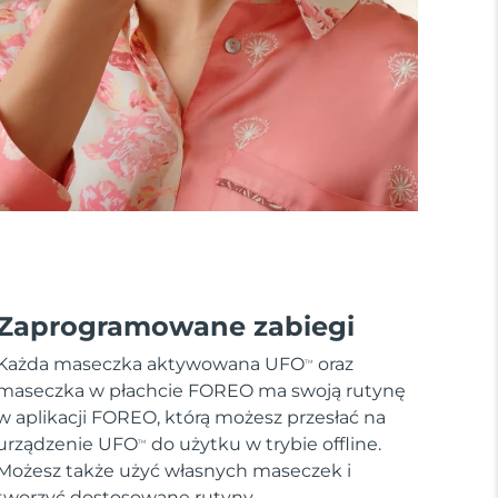
Zaprogramowane zabiegi
Każda maseczka aktywowana UFO
oraz
TM
maseczka w płachcie FOREO ma swoją rutynę
w aplikacji FOREO, którą możesz przesłać na
urządzenie UFO
do użytku w trybie offline.
TM
Możesz także użyć własnych maseczek i
tworzyć dostosowane rutyny.