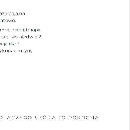
ozostają na
czasowe.
moterapii, terapii
kę i w zaledwie 2
ecjalnymi
ykonać rutyny
DLACZEGO SKÓRA TO POKOCHA