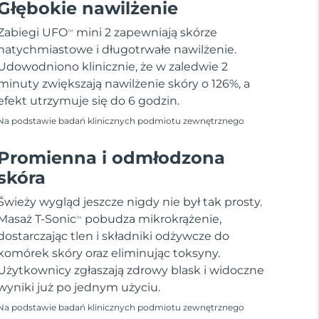
Głębokie nawilżenie
Zabiegi UFO
mini 2 zapewniają skórze
TM
natychmiastowe i długotrwałe nawilżenie.
Udowodniono klinicznie, że w zaledwie 2
minuty zwiększają nawilżenie skóry o 126%, a
efekt utrzymuje się do 6 godzin.
Na podstawie badań klinicznych podmiotu zewnętrznego
Promienna i odmłodzona
skóra
Świeży wygląd jeszcze nigdy nie był tak prosty.
Masaż T-Sonic
pobudza mikrokrążenie,
TM
dostarczając tlen i składniki odżywcze do
komórek skóry oraz eliminując toksyny.
Użytkownicy zgłaszają zdrowy blask i widoczne
wyniki już po jednym użyciu.
Na podstawie badań klinicznych podmiotu zewnętrznego