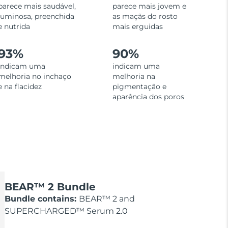
parece mais saudável,
parece mais jovem e
luminosa, preenchida
as maçãs do rosto
e nutrida
mais erguidas
93%
90%
indicam uma
indicam uma
melhoria no inchaço
melhoria na
e na flacidez
pigmentação e
aparência dos poros
BEAR™ 2 Bundle
Bundle contains:
BEAR™ 2 and
SUPERCHARGED™ Serum 2.0