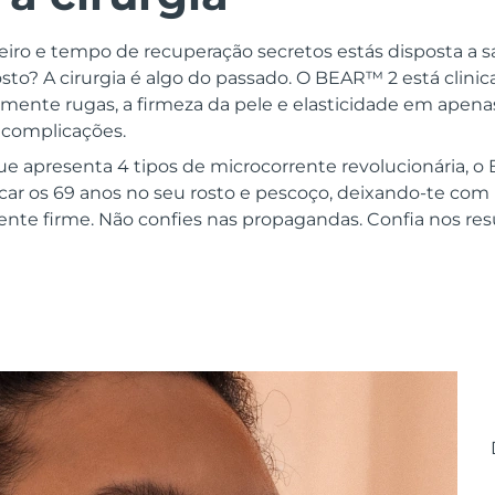
ro e tempo de recuperação secretos estás disposta a sacr
osto? A cirurgia é algo do passado. O BEAR™ 2 está clin
vamente rugas, a firmeza da pele e elasticidade em apen
 complicações.
que apresenta 4 tipos de microcorrente revolucionária, 
icar os 69 anos no seu rosto e pescoço, deixando-te co
ente firme. Não confies nas propagandas. Confia nos res