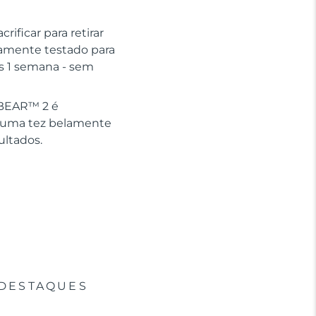
ificar para retirar
icamente testado para
as 1 semana - sem
o BEAR™ 2 é
m uma tez belamente
ultados.
DESTAQUES