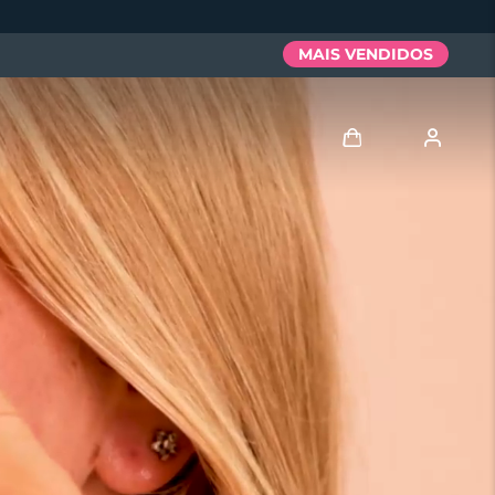
MAIS VENDIDOS
Entrar
Perfil de usuário
Meus aparelhos
Meus pedidos
Meus endereços
As minhas subscrições