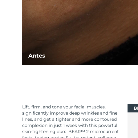
Antes
Lift, firm, and tone your facial muscles,
B
significantly improve deep wrinkles and fine
lines, and get a tighter and more contoured
complexion in just 1 week with this powerful
skin-tightening duo: BEAR™ 2 microcurrent
facial toning device & ultra-potent, collagen-