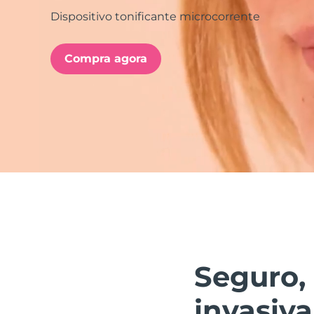
Dispositivo tonificante microcorrente
issa™ Teeth Whitening Set
Compra agora
FAQ™ Dual LED Panel
POPULAR
Ofertas especiais
Bestsellers
Seguro, 
invasiva