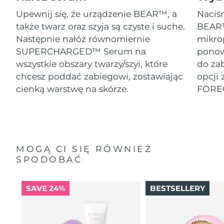
Upewnij się, że urządzenie BEAR™, a
Naciśn
także twarz oraz szyja są czyste i suche.
BEAR™
Następnie nałóż równomiernie
mikro
SUPERCHARGED™ Serum na
ponow
wszystkie obszary twarzy/szyi, które
do za
chcesz poddać zabiegowi, zostawiając
opcji 
cienką warstwę na skórze.
FORE
MOGĄ CI SIĘ RÓWNIEŻ
SPODOBAĆ
SAVE 24%
BESTSELLERY