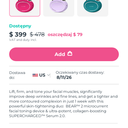
8/9/26
Oczekiwany czas dostawy
Słowenia
8/9/26
Dostępny
Republika
Oczekiwany czas dostawy
$ 399
$ 478
oszczędzaj
$ 79
Południowej Afryki
8/17/26
VAT and duty incl.
Oczekiwany czas dostawy
Korea Południowa
Add
8/11/26
Oczekiwany czas dostawy
Hiszpania
8/9/26
Oczekiwany czas dostawy:
Dostawa
US
8/11/26
do:
Oczekiwany czas dostawy
Szwecja
8/9/26
Lift, firm, and tone your facial muscles, significantly
improve deep wrinkles and fine lines, and get a tighter and
Oczekiwany czas dostawy
more contoured complexion in just 1 week with this
Szwajcaria
8/9/26
powerful skin-tightening duo: BEAR™ 2 microcurrent
facial toning device & ultra-potent, collagen-boosting
SUPERCHARGED™ Serum 2.0.
Oczekiwany czas dostawy
Tajwan
8/14/26