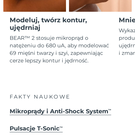
Serum
Gibraltar
All revitalizing eye massagers
issa™ Teeth Whitening Gel
8/13/26
Advanced pore care essentials
For healthy hair
18% PAP
Kosmetyki
Mężczyźni
Oczekiwany czas dostawy
Modeluj, twórz kontur,
Mnie
Grecja
8/9/26
ujędrniaj
Wykaz
SRA Hongkong
Oczekiwany czas dostawy
BEAR™ 2 stosuje mikroprąd o
produk
(Chiny)
8/10/26
natężeniu do 680 uA, aby modelować
ujędrn
Kupuj
69 mięśni twarzy i szyi, zapewniając
i zmar
Oczekiwany czas dostawy
Węgry
cerze lepszy kontur i jędrność.
8/9/26
Oczekiwany czas dostawy
Islandia
FOREO APP
8/10/26
O NAS
Oczekiwany czas dostawy
Indonezja
FAKTY NAUKOWE
8/7/26
Oczekiwany czas dostawy
Mikroprądy i Anti-Shock System
TM
Irlandia
8/9/26
Pulsacje T-Sonic
Oczekiwany czas dostawy
TM
Wyspa Man
8/11/26