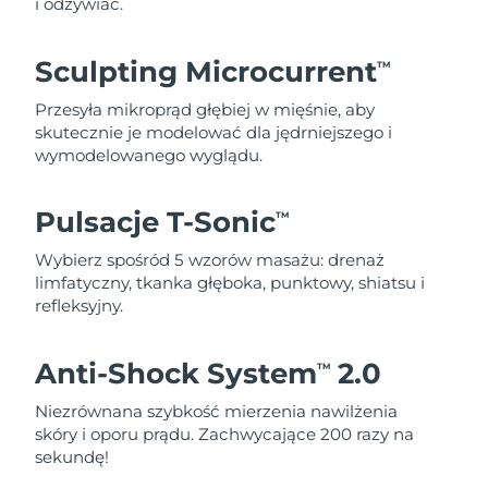
i odżywiać.
Sculpting Microcurrent
TM
Przesyła mikroprąd głębiej w mięśnie, aby
skutecznie je modelować dla jędrniejszego i
wymodelowanego wyglądu.
Pulsacje T-Sonic
TM
Wybierz spośród 5 wzorów masażu: drenaż
limfatyczny, tkanka głęboka, punktowy, shiatsu i
refleksyjny.
Anti-Shock System
2.0
TM
Niezrównana szybkość mierzenia nawilżenia
skóry i oporu prądu. Zachwycające 200 razy na
sekundę!