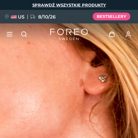
Przejdź
SPRAWDŹ WSZYSTKIE PRODUKTY
do
treści
US
8/10/26
BESTSELLERY
NOWOŚĆ
Zaloguj
Język
BREAKING NEWS
Profil użytkownika
English
Deutsch
Español
Moje urządzenia
FAQ™ Pure Beauty-Tech Elixir
Français
Italiano
Português
Moje zamówienia
Polski
Svenska
Русский
Türkçe
简体中文
繁體中文
Moje adresy
issa™ Teeth Whitening Set
Moje subskrypcje