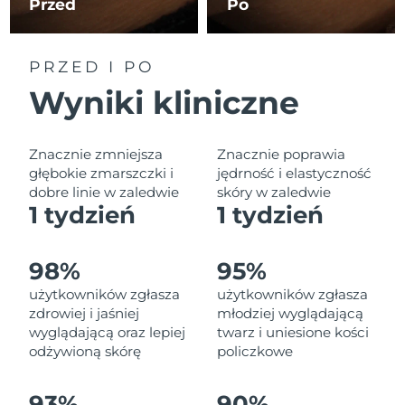
Przed
Po
Oczekiwany czas dostawy
Liban
8/10/26
Oczekiwany czas dostawy
PRZED I PO
Litwa
8/9/26
Wyniki kliniczne
Oczekiwany czas dostawy
Luksemburg
8/9/26
Znacznie zmniejsza
Znacznie poprawia
Oczekiwany czas dostawy
głębokie zmarszczki i
jędrność i elastyczność
SRA Makau (Chiny)
8/11/26
dobre linie w zaledwie
skóry w zaledwie
1 tydzień
1 tydzień
Oczekiwany czas dostawy
Malezja
8/12/26
98%
95%
Oczekiwany czas dostawy
Malta
użytkowników zgłasza
użytkowników zgłasza
8/9/26
zdrowiej i jaśniej
młodziej wyglądającą
wyglądającą oraz lepiej
twarz i uniesione kości
Oczekiwany czas dostawy
Meksyk
8/13/26
odżywioną skórę
policzkowe
Oczekiwany czas dostawy
Monako
93%
90%
8/10/26