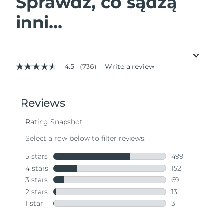
Sprawdź, co sądzą
inni...
4.5
(736)
Write a review
4.5
out
of
5
stars,
average
rating
value.
Read
736
Reviews.
Same
page
link.