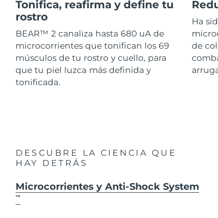
Advanced pore care essentials
Tonifica, reafirma y define tu
Redu
For healthy hair
18% PAP
Israel
Entrega prevista
8/13/26
rostro
Cosméticos
Hombres
Ha si
BEAR™ 2 canaliza hasta 680 uA de
micro
Italia
Entrega prevista
8/9/26
microcorrientes que tonifican los 69
de col
músculos de tu rostro y cuello, para
combat
Japón
Entrega prevista
8/12/26
que tu piel luzca más definida y
arruga
Comprar todo
Jersey
Entrega prevista
8/14/26
tonificada.
Kazajistán
Entrega prevista
8/11/26
FOREO APP
Kuwait
Entrega prevista
8/9/26
ACERCA DE
Letonia
Entrega prevista
8/9/26
DESCUBRE LA CIENCIA QUE
HAY DETRÁS
Líbano
Entrega prevista
8/10/26
Microcorrientes y Anti-Shock System
Lituania
Entrega prevista
8/9/26
TM
Luxemburgo
Entrega prevista
8/9/26