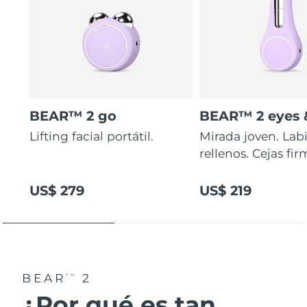
BEAR™ 2 go
BEAR™ 2 eyes &
Lifting facial portátil.
Mirada joven. Lab
rellenos. Cejas fir
US$ 279
US$ 219
BEAR
2
TM
¿Por qué es tan