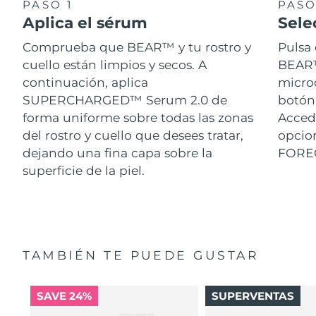
PASO 1
PASO
Aplica el sérum
Sele
Comprueba que BEAR™ y tu rostro y
Pulsa 
cuello están limpios y secos. A
BEAR™.
continuación, aplica
micro
SUPERCHARGED™ Serum 2.0 de
botón 
forma uniforme sobre todas las zonas
Acced
del rostro y cuello que desees tratar,
opcion
dejando una fina capa sobre la
FORE
superficie de la piel.
TAMBIÉN TE PUEDE GUSTAR
SAVE 24%
SUPERVENTAS