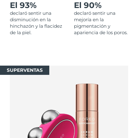
El 93%
El 90%
Singapur
Entrega prevista
8/11/26
declaró sentir una
declaró sentir una
Eslovaquia
disminución en la
mejoría en la
Entrega prevista
8/9/26
hinchazón y la flacidez
pigmentación y
de la piel.
apariencia de los poros.
Eslovenia
Entrega prevista
8/9/26
Sudáfrica
Entrega prevista
8/17/26
Corea del Sur
Entrega prevista
8/11/26
SUPERVENTAS
España
Entrega prevista
8/9/26
Suecia
Entrega prevista
8/9/26
Suiza
Entrega prevista
8/9/26
Taiwán
Entrega prevista
8/14/26
Tailandia
Entrega prevista
8/13/26