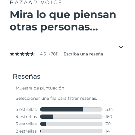
BAZAAR VOICE
Mira lo que piensan
otras personas...
4.5
(781)
Escriba una reseña
4.5
de
5
estrellas,
valor
medio
de
valoración.
Read
781
Reviews.
Enlace
en
la
misma
página.