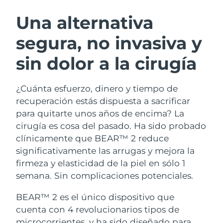
RUTINA SUECAS DE BELLEZA
Austria
Entrega prevista
8/9/26
Una alternativa
segura, no invasiva y
Baréin
Entrega prevista
8/10/26
sin dolor a la cirugía
Limpieza facial
Lifting facial
Bélgica
Entrega prevista
8/9/26
LUNA™ 4 pack
BEAR™ 2 pack
Bermudas
Entrega prevista
8/15/26
¿Cuánta esfuerzo, dinero y tiempo de
Anti-aging massage
Microcurrent toning
recuperación estás dispuesta a sacrificar
Bosnia y Herzegovina
Entrega prevista
8/12/26
para quitarte unos años de encima? La
Hidratación
Cuidado bucal
cirugía es cosa del pasado. Ha sido probado
LUNA™ 4 Plus
BEAR™ 2 go
Brunéi
Entrega prevista
8/14/26
UFO™ 3 pack
issa™ 4
clínicamente que BEAR™ 2 reduce
Massage, LED heating
Microcurrent toning on-the-go
TRATAMIENTO ANTIEDAD FAQ™
significativamente las arrugas y mejora la
Deep facial hydration
Hybrid silicone sonic toothbrush
Bulgaria
Entrega prevista
8/9/26
firmeza y elasticidad de la piel en sólo 1
NEW
semana. Sin complicaciones potenciales.
LUNA™ 4 Men
BEAR™ 2 eyes & lips
Canadá
Entrega prevista
8/13/26
UFO™ 3 LED
issa™ 4 plus
For men, anti-aging massage
Microcurrent line smoothing device
BEAR™ 2 es el único dispositivo que
Near-infrared and red light therapy
Smart hybrid silicone sonic toothbrush
Chile
Entrega prevista
8/13/26
device
Antiedad
Tratamientos LED
cuenta con 4 revolucionarios tipos de
microcorrientes, y ha sido diseñado para