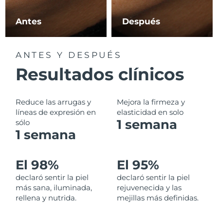
Filipinas
Entrega prevista
8/12/26
Antes
Después
Polonia
Entrega prevista
8/10/26
ANTES Y DESPUÉS
Portugal
Entrega prevista
8/9/26
Resultados clínicos
Puerto Rico
Entrega prevista
8/11/26
Reduce las arrugas y
Mejora la firmeza y
Catar
líneas de expresión en
elasticidad en solo
Entrega prevista
8/10/26
1 semana
sólo
1 semana
Reunión
Entrega prevista
8/14/26
Rumanía
Entrega prevista
8/9/26
El 98%
El 95%
declaró sentir la piel
declaró sentir la piel
Rusia
Entrega prevista
8/17/26
más sana, iluminada,
rejuvenecida y las
rellena y nutrida.
mejillas más definidas.
Arabia Saudí
Entrega prevista
8/10/26