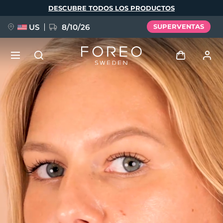
Pasar
DESCUBRE TODOS LOS PRODUCTOS
al
contenido
principal
US
8/10/26
SUPERVENTAS
NUEVO
Iniciar sesión
Idioma
BREAKING NEWS
Perfil de usuario
English
Deutsch
Español
Mis dispositivos
FAQ™ Pure Beauty-Tech Elixir
Français
Italiano
Português
Mis pedidos
Polski
Svenska
Русский
Türkçe
简体中文
繁體中文
Mis direcciones
issa™ Teeth Whitening Set
Mis suscripciones