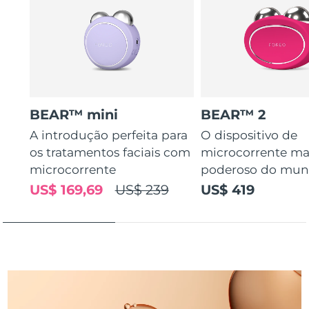
Tailândia
Entrega prevista
8/14/26
Turquia
Entrega prevista
8/11/26
Emirados Árabes
Entrega prevista
8/11/26
Unidos
BEAR™ mini
BEAR™ 2
Reino Unido
Entrega prevista
8/10/26
A introdução perfeita para
O dispositivo de
os tratamentos faciais com
microcorrente ma
Estados Unidos
Entrega prevista
8/11/26
microcorrente
poderoso do mu
Uzbequistão
Entrega prevista
8/15/26
US$ 169,69
US$ 239
US$ 419
Vietnã
Entrega prevista
8/16/26