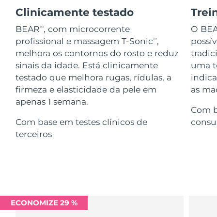
Serum
issa™ Teeth Whitening Gel
Advanced pore care essentials
Clinicamente testado
Trei
For healthy hair
18% PAP
Israel
Entrega prevista
8/14/26
Cosméticos
Homens
BEAR
, com microcorrente
O BE
TM
profissional e massagem T-Sonic
,
possí
TM
Itália
Entrega prevista
8/10/26
melhora os contornos do rosto e reduz
tradic
sinais da idade. Está clinicamente
uma te
Japão
Entrega prevista
8/13/26
testado que melhora rugas, rídulas, a
indic
Comprar todos
firmeza e elasticidade da pele em
as maç
Jersey
Entrega prevista
8/15/26
apenas 1 semana.
Com b
Cazaquistão
Entrega prevista
8/12/26
Com base em testes clínicos de
consu
FOREO APP
terceiros
Kuwait
Entrega prevista
8/10/26
SOBRE
Letônia
Entrega prevista
8/10/26
Líbano
Entrega prevista
8/11/26
ECONOMIZE 29 %
Lituânia
Entrega prevista
8/10/26