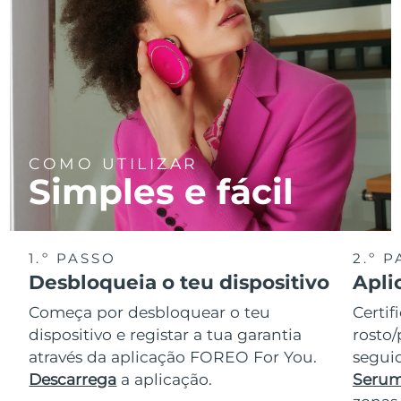
COMO UTILIZAR
Simples e fácil
1.º PASSO
2.º 
Desbloqueia o teu dispositivo
Apli
Começa por desbloquear o teu
Certif
dispositivo e registar a tua garantia
rosto/
através da aplicação FOREO For You.
seguid
Descarrega
a aplicação.
Serum