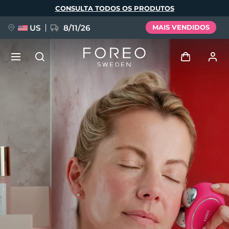
Pular
CONSULTA TODOS OS PRODUTOS
para
o
conteúdo
principal
US
8/11/26
MAIS VENDIDOS
NOVIDADE
Entrar
Idioma
BREAKING NEWS
Perfil de usuário
English
Deutsch
Español
Meus aparelhos
FAQ™ Pure Beauty-Tech Elixir
Français
Italiano
Português
Meus pedidos
Polski
Svenska
Русский
Türkçe
简体中文
繁體中文
Meus endereços
issa™ Teeth Whitening Set
As minhas subscrições